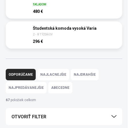
SKLADOM
480 €
Študentská komoda vysoká Varia
2 - 8 TÝŽDŇOV
296 €
R
a
ODPORÚČAME
NAJLACNEJŠIE
NAJDRAHŠIE
d
e
NAJPREDÁVANEJŠIE
ABECEDNE
n
i
67
položiek celkom
e
p
OTVORIŤ FILTER
r
o