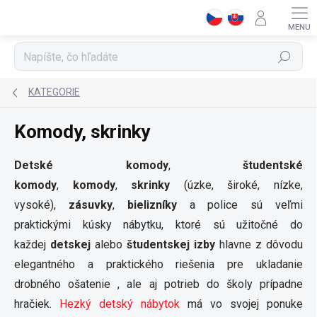
Prejsť
na
obsah
Hľadať
KATEGORIE
Komody, skrinky
Detské komody
,
študentské
komody
,
komody
,
skrinky
(úzke, široké, nízke,
vysoké),
zásuvky
,
bielizníky
a police sú veľmi
praktickými kúsky nábytku, ktoré sú užitočné do
každej
detskej
alebo
študentskej izby
hlavne z dôvodu
elegantného a praktického riešenia pre ukladanie
drobného ošatenie , ale aj potrieb do školy prípadne
hračiek.
Hezký detský nábytok
má vo svojej ponuke