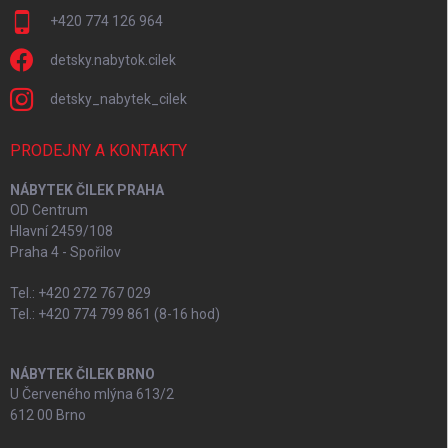
+420 774 126 964
detsky.nabytok.cilek
detsky_nabytek_cilek
PRODEJNY A KONTAKTY
NÁBYTEK ČILEK PRAHA
OD Centrum
Hlavní 2459/108
Praha 4 - Spořilov
Tel.: +420 272 767 029
Tel.: +420 774 799 861 (8-16 hod)
NÁBYTEK ČILEK BRNO
U Červeného mlýna 613/2
612 00 Brno