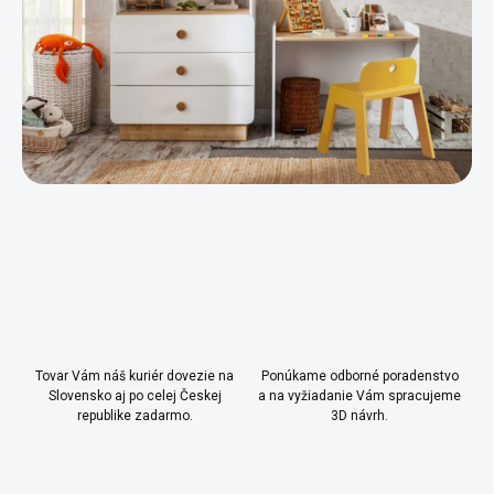
v
ý
p
i
s
u
Tovar Vám náš kuriér dovezie na
Ponúkame odborné poradenstvo
Slovensko aj po celej Českej
a na vyžiadanie Vám spracujeme
republike zadarmo.
3D návrh.