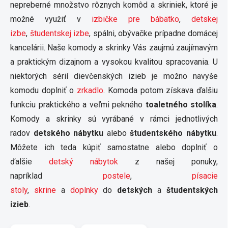
nepreberné množstvo rôznych komôd a skriniek, ktoré je
možné využiť v
izbičke pre bábätko
,
detskej
izbe
,
študentskej izbe
, spálni, obývačke prípadne domácej
kancelárii. Naše komody a skrinky Vás zaujmú zaujímavým
a praktickým dizajnom a vysokou kvalitou spracovania. U
niektorých sérií dievčenských izieb je možno navyše
komodu doplniť o
zrkadlo
. Komoda potom získava ďalšiu
funkciu praktického a veľmi pekného
toaletného stolíka
.
Komody a skrinky sú vyrábané v rámci jednotlivých
radov
detského nábytku
alebo
študentského nábytku
.
Môžete ich teda kúpiť samostatne alebo doplniť o
ďalšie
detský nábytok
z našej ponuky,
napríklad
postele
,
písacie
stoly
,
skrine
a
doplnky
do
detských
a
študentských
izieb
.