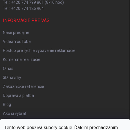
Tel.: +420 774 799 861 (8-16 hod)
Tel.: +420 774 126 964
INFORMÁCIE PRE VÁS
Naše predajne
Videa YouTube
Postup pre rýchle vybavenie reklamácie
Komerčné realizácie
O nás
3D návrhy
Zákaznícke referencie
Doprava a platba
Blog
Ako si vybrať
Obchodné podmienky
Tento web používa súbory cookie. Ďalším prechádzaním