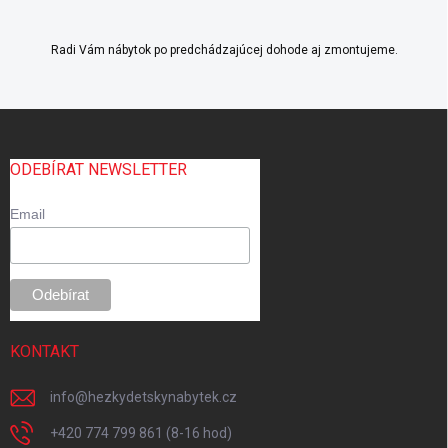
Radi Vám nábytok po predchádzajúcej dohode aj zmontujeme.
Z
á
p
ODEBÍRAT NEWSLETTER
ä
t
Email
i
e
KONTAKT
info
@
hezkydetskynabytek.cz
+420 774 799 861 (8-16 hod)