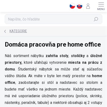
Prejsť
na
obsah
Hľadať
KATEGORIE
Domáca pracovňa pre home office
Náš sortiment nábytku
zahŕňa
stoly
,
stoličky
a
úložné
priestory,
ktoré uľahčujú vytvorenie
miesta na prácu z
domu
. Študentský nábytok sa môže stať aj súčasťou
vášho štúdia. Ak máte v byte len malý priestor na
home
office
, zaobstarajte si stôl a nadstavec so stolom a
budete mať všetko na jednom mieste. Každý nadstavec
má iné usporiadanie úložného priestoru (police, skrinky,
nástenky, peračník, tabule) a niektoré obsahujú aj 2 vstupy