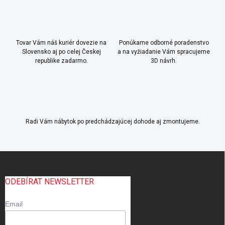
Tovar Vám náš kuriér dovezie na
Ponúkame odborné poradenstvo
Slovensko aj po celej Českej
a na vyžiadanie Vám spracujeme
republike zadarmo.
3D návrh.
Radi Vám nábytok po predchádzajúcej dohode aj zmontujeme.
Z
á
p
ODEBÍRAT NEWSLETTER
ä
t
Email
i
e