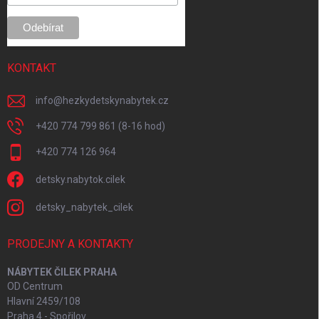
KONTAKT
info
@
hezkydetskynabytek.cz
+420 774 799 861 (8-16 hod)
+420 774 126 964
detsky.nabytok.cilek
detsky_nabytek_cilek
PRODEJNY A KONTAKTY
NÁBYTEK ČILEK PRAHA
OD Centrum
Hlavní 2459/108
Praha 4 - Spořilov