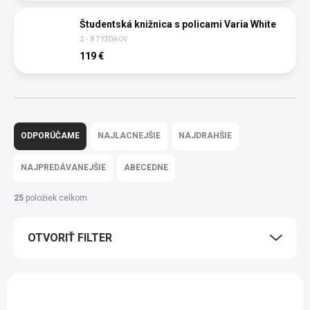
Študentská knižnica s policami Varia White
2 - 8 TÝŽDŇOV
119 €
R
a
ODPORÚČAME
NAJLACNEJŠIE
NAJDRAHŠIE
d
e
NAJPREDÁVANEJŠIE
ABECEDNE
n
i
25
položiek celkom
e
p
OTVORIŤ FILTER
r
o
d
V
u
ý
NOVINKA
k
p