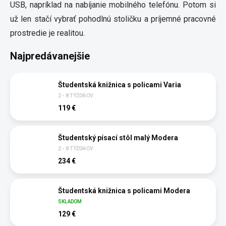
USB, napríklad na nabíjanie mobilného telefónu. Potom si
už len stačí vybrať pohodlnú stoličku a príjemné pracovné
prostredie je realitou.
Najpredávanejšie
Študentská knižnica s policami Varia
2 - 8 TÝŽDŇOV
119 €
Študentský písací stôl malý Modera
2 - 8 TÝŽDŇOV
234 €
Študentská knižnica s policami Modera
SKLADOM
129 €