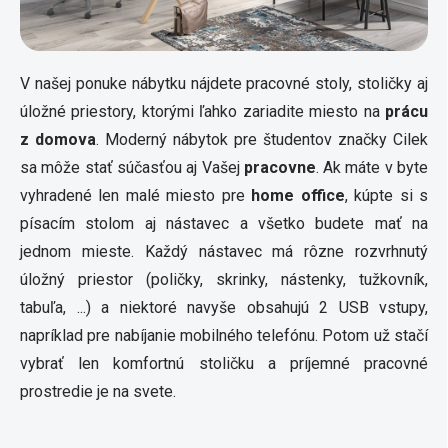
i
s
u
V našej ponuke nábytku nájdete pracovné stoly, stoličky aj
úložné priestory, ktorými ľahko zariadite miesto na
prácu
z domova
. Moderný nábytok pre študentov značky Cilek
sa môže stať súčasťou aj Vašej
pracovne
. Ak máte v byte
vyhradené len malé miesto pre
home office
, kúpte si s
písacím stolom aj nástavec a všetko budete mať na
jednom mieste. Každý nástavec má rôzne rozvrhnutý
úložný priestor (poličky, skrinky, nástenky, tužkovník,
tabuľa, ...) a niektoré navyše obsahujú 2 USB vstupy,
napríklad pre nabíjanie mobilného telefónu. Potom už stačí
vybrať len komfortnú stoličku a príjemné pracovné
prostredie je na svete.