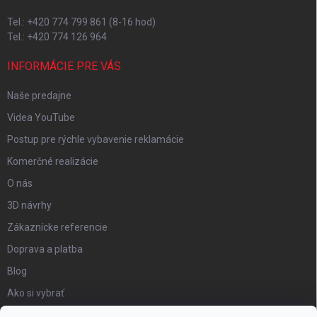
Tel.: +420 774 799 861 (8-16 hod)
Tel.: +420 774 126 964
INFORMÁCIE PRE VÁS
Naše predajne
Videa YouTube
Postup pre rýchle vybavenie reklamácie
Komerčné realizácie
O nás
3D návrhy
Zákaznícke referencie
Doprava a platba
Blog
Ako si vybrať
Obchodné podmienky