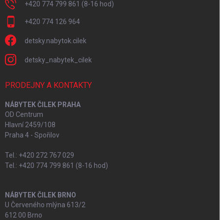
+420 774 799 861 (8-16 hod)
+420 774 126 964
detsky.nabytok.cilek
detsky_nabytek_cilek
PRODEJNY A KONTAKTY
NÁBYTEK ČILEK PRAHA
OD Centrum
Hlavní 2459/108
Praha 4 - Spořilov
Tel.: +420 272 767 029
Tel.: +420 774 799 861 (8-16 hod)
NÁBYTEK ČILEK BRNO
U Červeného mlýna 613/2
612 00 Brno