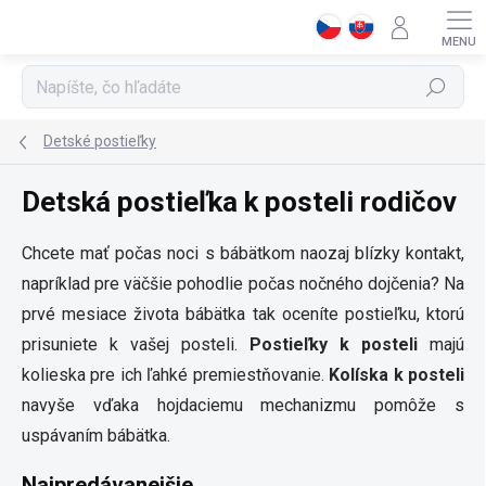
Prejsť
na
obsah
Hľadať
Detské postieľky
Detská postieľka k posteli rodičov
Chcete mať počas noci s bábätkom naozaj blízky kontakt,
napríklad pre väčšie pohodlie počas nočného dojčenia? Na
prvé mesiace života bábätka tak oceníte postieľku, ktorú
prisuniete k vašej posteli.
Postieľky k posteli
majú
kolieska pre ich ľahké premiestňovanie.
Kolíska k posteli
navyše vďaka hojdaciemu mechanizmu pomôže s
uspávaním bábätka.
Najpredávanejšie