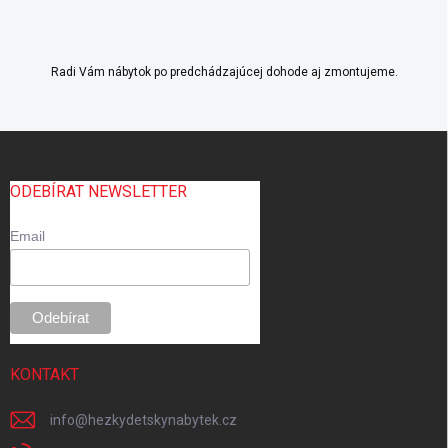
k
y
v
ý
Radi Vám nábytok po predchádzajúcej dohode aj zmontujeme.
p
i
s
Z
u
á
p
ODEBÍRAT NEWSLETTER
ä
t
Email
i
e
KONTAKT
info
@
hezkydetskynabytek.cz