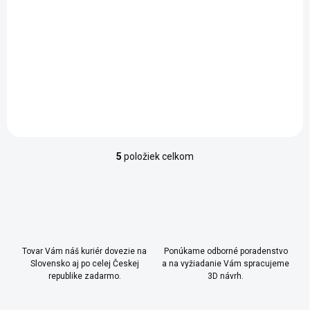
329 €
Do košíka
Detská postieľka na kolieskach 60x120 cm Elegance Baby - vhodná
pre deti 0-3 roky (nosnosť 20 kg) - rošt je možné umiestniť do
niekoľkých vyšších pozícií a postieľku prisunúť...
5
položiek celkom
O
v
l
á
d
a
c
Tovar Vám náš kuriér dovezie na
Ponúkame odborné poradenstvo
i
Slovensko aj po celej Českej
a na vyžiadanie Vám spracujeme
e
republike zadarmo.
3D návrh.
p
r
v