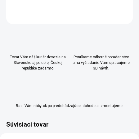
DETAILNÉ INFORMÁCIE
OPÝTAŤ SA
Uložiť
Tovar Vám náš kuriér dovezie na
Ponúkame odborné poradenstvo
Slovensko aj po celej Českej
a na vyžiadanie Vám spracujeme
republike zadarmo.
3D návrh.
Radi Vám nábytok po predchádzajúcej dohode aj zmontujeme.
Súvisiaci tovar