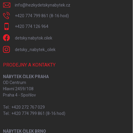
info
@
hezkydetskynabytek.cz
+420 774 799 861 (8-16 hod)
+420 774 126 964
detsky.nabytok.cilek
detsky_nabytek_cilek
PRODEJNY A KONTAKTY
NÁBYTEK ČILEK PRAHA
OD Centrum
Hlavní 2459/108
Praha 4 - Spořilov
Tel.: +420 272 767 029
Tel.: +420 774 799 861 (8-16 hod)
NÁBYTEK ČILEK BRNO