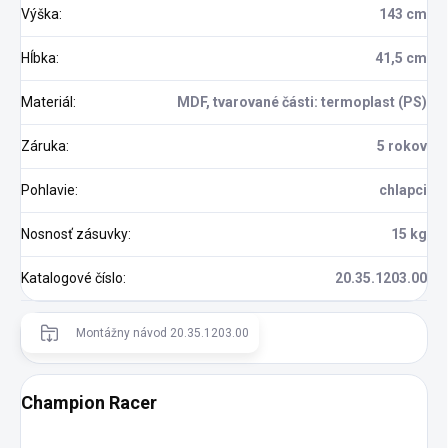
Výška
:
143 cm
Hĺbka
:
41,5 cm
Materiál
:
MDF, tvarované části: termoplast (PS)
Záruka
:
5 rokov
Pohlavie
:
chlapci
Nosnosť zásuvky
:
15 kg
Katalogové číslo
:
20.35.1203.00
Montážny návod 20.35.1203.00
Champion Racer