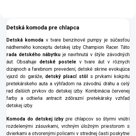
Detská komoda pre chlapca
Detská komoda
v tvare benzínové pumpy je súčasťou
nádherného konceptu detskej izby Champion Racer. Táto
rada detského nábytku
je navrhnutá v štýle závodných
áut. Obsahuje
detské postele
v tvare áut v rôznych
dizajnoch a farebnom prevedení, detské skrine evokujúca
vjazd do garáže,
detský písací stôl
s prvkami kokpitu
pretekárskeho auta a výhľadom na závodnú dráhu a celý
rad ďalších prvkov do detskej izby. Kombinácia červenej
farby a odtieňa antracit zdôrazní pretekársky vzhľad
detskej izby.
Komoda do detskej izby
pre chlapcov so štyrmi vnútri
rozdelenými zásuvkami, vrchným úložným priestorom s
dvierkami a otvorenými policami v strednej časti poskytne