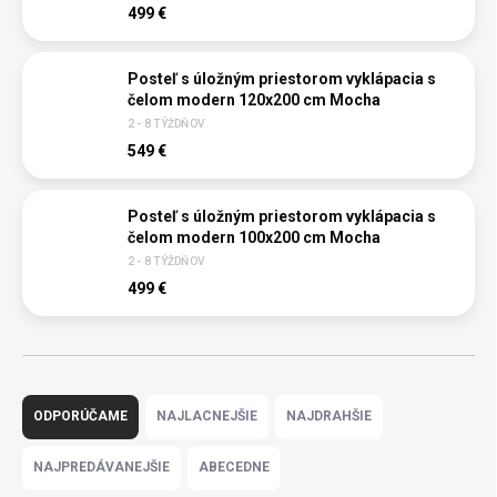
499 €
Posteľ s úložným priestorom vyklápacia s
čelom modern 120x200 cm Mocha
2 - 8 TÝŽDŇOV
549 €
Posteľ s úložným priestorom vyklápacia s
čelom modern 100x200 cm Mocha
2 - 8 TÝŽDŇOV
499 €
R
a
ODPORÚČAME
NAJLACNEJŠIE
NAJDRAHŠIE
d
e
NAJPREDÁVANEJŠIE
ABECEDNE
n