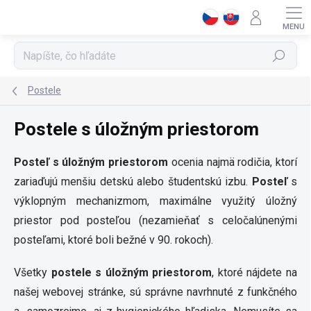
Prejsť
na
obsah
Hľadať
Postele
Postele s úložným priestorom
Posteľ s úložným priestorom
ocenia najmä rodičia, ktorí
zariaďujú menšiu detskú alebo študentskú izbu.
Posteľ
s
výklopným mechanizmom, maximálne využitý úložný
priestor pod posteľou (nezamieňať s celočalúnenými
posteľami, ktoré boli bežné v 90. rokoch).
Všetky
postele s úložným priestorom
, ktoré nájdete na
našej webovej stránke, sú správne navrhnuté z funkčného