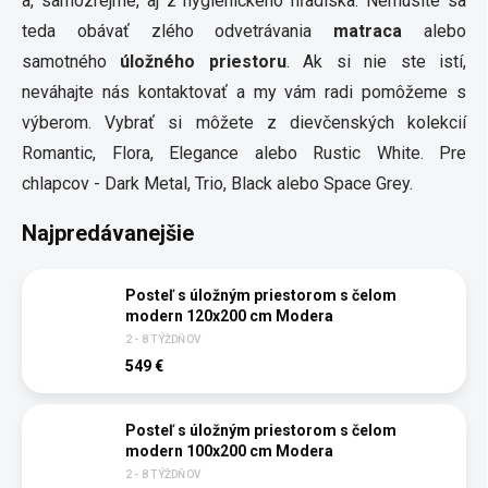
a, samozrejme, aj z hygienického hľadiska. Nemusíte sa
teda obávať zlého odvetrávania
matraca
alebo
samotného
úložného priestoru
. Ak si nie ste istí,
neváhajte nás kontaktovať a my vám radi pomôžeme s
výberom. Vybrať si môžete z dievčenských kolekcií
Romantic, Flora, Elegance alebo Rustic White. Pre
chlapcov - Dark Metal, Trio, Black alebo Space Grey.
Najpredávanejšie
Posteľ s úložným priestorom s čelom
modern 120x200 cm Modera
2 - 8 TÝŽDŇOV
549 €
Posteľ s úložným priestorom s čelom
modern 100x200 cm Modera
2 - 8 TÝŽDŇOV