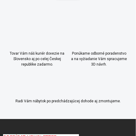
n
a
k
c
o
i
e
v
p
a
r
n
v
i
k
e
y
Tovar Vám náš kuriér dovezie na
Ponúkame odborné poradenstvo
v
Slovensko aj po celej Českej
a na vyžiadanie Vám spracujeme
ý
republike zadarmo.
3D návrh.
p
i
s
u
Radi Vám nábytok po predchádzajúcej dohode aj zmontujeme.
Z
á
p