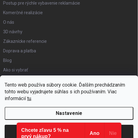
Postup pre rýchle vybavenie reklamácie
Komerčné realizácie
O nás
3D návrhy
Zákaznícke referencie
Doprava a platba
Blog
Ako si vybrať
Obchodné podmienky
Tento web používa súbory cookie. Ďalším prechádzaním
Certifikát kvality
tohto webu vyjadrujete súhlas s ich používaním. Viac
informácií
tu
.
Moja objednávka
Nastavenie
Chcete zľavu 5 % na
Copyright 2026
Hezký detský nábytok
. Všetky práva vyhradené.
Súhlasím
Ano
Nie
prvý nákup?