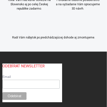
Slovensko aj po celej Českej
a na vyžiadanie Vám spracujeme
republike zadarmo.
3D návrh.
Radi Vám nábytok po predchádzajúcej dohode aj zmontujeme.
Z
á
p
ODEBÍRAT NEWSLETTER
ä
t
Email
i
e