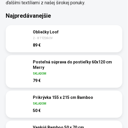
ďalšími textíliami z našej širokej ponuky.
Najpredávanejšie
Obliečky Loof
2 - 8 TÝŽDŇOV
89 €
Posteľná súprava do postieľky 60x120 cm
Merry
SKLADOM
79 €
Prikrývka 155 x 215 cm Bamboo
SKLADOM
50 €
Vankúš Bamboo 50 x 70 cm