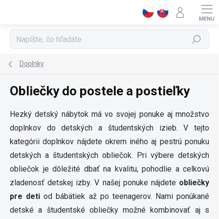
Prejsť
na
obsah
Hľadať
Doplnky
Obliečky do postele a postieľky
Hezký detský nábytok má vo svojej ponuke aj množstvo
doplnkov do detských a študentských izieb. V tejto
kategórii doplnkov nájdete okrem iného aj pestrú ponuku
detských a študentských obliečok. Pri výbere detských
obliečok je dôležité dbať na kvalitu, pohodlie a celkovú
zladenosť detskej izby. V našej ponuke nájdete
obliečky
pre deti
od bábätiek až po teenagerov. Nami ponúkané
detské a študentské obliečky možné kombinovať aj s