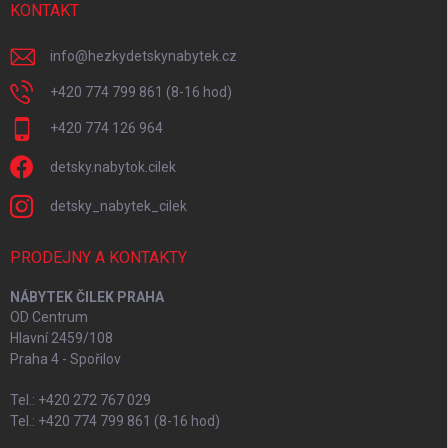
KONTAKT
info
@
hezkydetskynabytek.cz
+420 774 799 861 (8-16 hod)
+420 774 126 964
detsky.nabytok.cilek
detsky_nabytek_cilek
PRODEJNY A KONTAKTY
NÁBYTEK ČILEK PRAHA
OD Centrum
Hlavní 2459/108
Praha 4 - Spořilov
Tel.: +420 272 767 029
Tel.: +420 774 799 861 (8-16 hod)