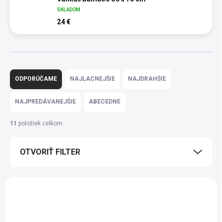
SKLADOM
24 €
R
a
ODPORÚČAME
NAJLACNEJŠIE
NAJDRAHŠIE
d
e
NAJPREDÁVANEJŠIE
ABECEDNE
n
i
11
položiek celkom
e
p
OTVORIŤ FILTER
r
o
d
V
u
ý
k
p
t
i
o