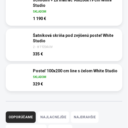
schodmi + 2x matrac 90x200x19 cm White
Studio
SKLADOM
1 190 €
Šatníková skriňa pod zvýšenú posteľ White
Studio
2 - 8 TÝŽDŇOV
335 €
Posteľ 100x200 cm line s čelom White Studio
SKLADOM
329 €
R
a
ODPORÚČAME
NAJLACNEJŠIE
NAJDRAHŠIE
d