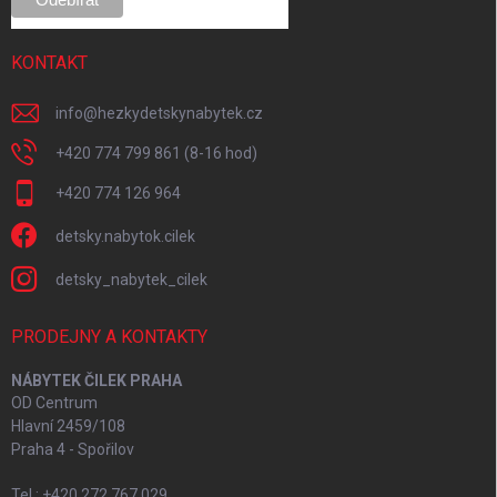
KONTAKT
info
@
hezkydetskynabytek.cz
+420 774 799 861 (8-16 hod)
+420 774 126 964
detsky.nabytok.cilek
detsky_nabytek_cilek
PRODEJNY A KONTAKTY
NÁBYTEK ČILEK PRAHA
OD Centrum
Hlavní 2459/108
Praha 4 - Spořilov
Tel.: +420 272 767 029