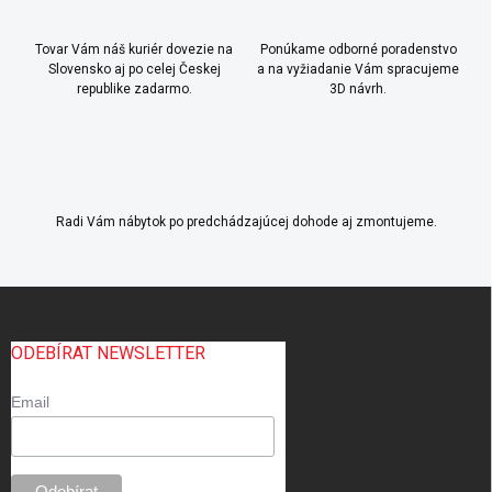
Tovar Vám náš kuriér dovezie na
Ponúkame odborné poradenstvo
Slovensko aj po celej Českej
a na vyžiadanie Vám spracujeme
republike zadarmo.
3D návrh.
Radi Vám nábytok po predchádzajúcej dohode aj zmontujeme.
Z
á
p
ODEBÍRAT NEWSLETTER
ä
t
Email
i
e