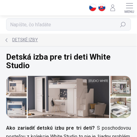
Prejsť
na
obsah
Hľadať
DETSKÉ IZBY
Detská izba pre tri deti White
Studio
Ako zariadiť detskú izbu pre tri deti?
S poschodovou
posteľou z kolekcie White Studio to nie je žiadny problém.