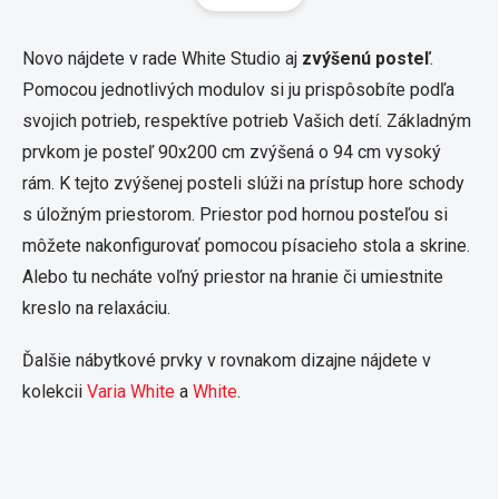
á
d
n
a
k
c
Novo nájdete v rade White Studio aj
zvýšenú posteľ
.
o
i
Pomocou jednotlivých modulov si ju prispôsobíte podľa
e
v
svojich potrieb, respektíve potrieb Vašich detí. Základným
p
a
r
n
prvkom je posteľ 90x200 cm zvýšená o 94 cm vysoký
v
i
rám. K tejto zvýšenej posteli slúži na prístup hore schody
k
e
y
s úložným priestorom. Priestor pod hornou posteľou si
v
môžete nakonfigurovať pomocou písacieho stola a skrine.
ý
p
Alebo tu necháte voľný priestor na hranie či umiestnite
i
kreslo na relaxáciu.
s
u
Ďalšie nábytkové prvky v rovnakom dizajne nájdete v
kolekcii
Varia White
a
White
.