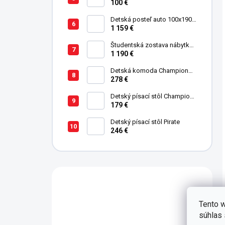
100 €
Detská posteľ auto 100x190
cm GTE čierna
1 159 €
Študentská zostava nábytku
Trio
1 190 €
Detská komoda Champion
Racer
278 €
Detský písací stôl Champion
Racer
179 €
Detský písací stôl Pirate
246 €
Máte otázku?
Tento w
Obraťte se na nás.
súhlas 