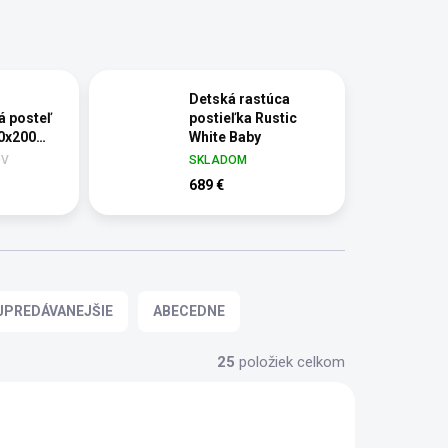
Detská rastúca
 posteľ
postieľka Rustic
0x200
White Baby
OV
SKLADOM
689 €
JPREDÁVANEJŠIE
ABECEDNE
25
položiek celkom
VÝPREDAJ