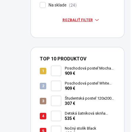
Na sklade
24
ROZBALIŤ FILTER
TOP 10 PRODUKTOV
Poschodová posteľ Mocha
Studio pre 3 deti 90x200 cm s
909 €
úložným priestorom (schody)
Poschodová posteľ White
Studio pre 3 deti 90x200 cm s
909 €
úložným priestorom (schody)
Študentská posteľ 120x200
cm Black
307 €
Detská šatníková skriňa
trojdverová Pirate
535 €
Nočný stolík Black