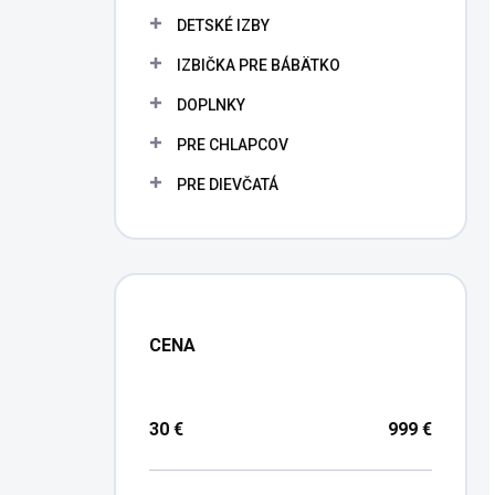
DETSKÉ IZBY
IZBIČKA PRE BÁBÄTKO
DOPLNKY
PRE CHLAPCOV
PRE DIEVČATÁ
CENA
30
€
999
€