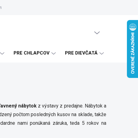
vrhy
Zákaznícke referencie
Doprava a platba
Blog
Ako 
PRÁZDNY KOŠÍK
NÁKUPNÝ
KOŠÍK
PRE CHLAPCOV
PRE DIEVČATÁ
ľavnený nábytok
z výstavy z predajne. Nábytok a
zený počtom posledných kusov na sklade, takže
andardne nami ponúkaná záruka, teda 5 rokov na