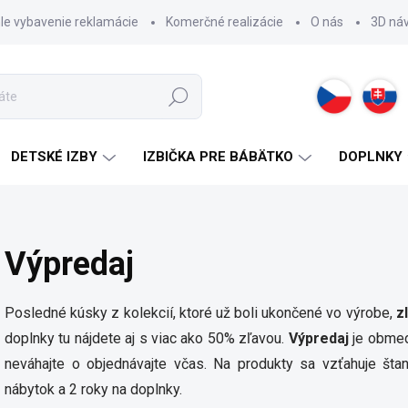
hle vybavenie reklamácie
Komerčné realizácie
O nás
3D ná
Hľadať
DETSKÉ IZBY
IZBIČKA PRE BÁBÄTKO
DOPLNKY
Výpredaj
Posledné kúsky z kolekcií, ktoré už boli ukončené vo výrobe,
z
doplnky tu nájdete aj s viac ako 50% zľavou.
Výpredaj
je obmed
neváhajte o objednávajte včas. Na produkty sa vzťahuje št
nábytok a 2 roky na doplnky.