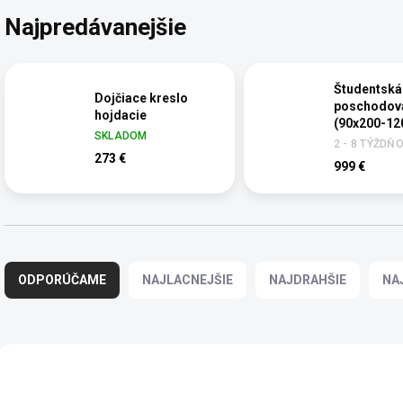
Najpredávanejšie
Študentská
Dojčiace kreslo
poschodová
hojdacie
(90x200-12
SKLADOM
cm) Loof
2 - 8 TÝŽDŇ
273 €
999 €
R
a
ODPORÚČAME
NAJLACNEJŠIE
NAJDRAHŠIE
NA
d
e
n
i
V
e
ý
VÝPREDAJ
VÝPREDAJ
p
p