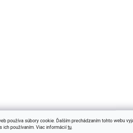
Do košíka
Koberec do izby pre b
Detská postieľka pre
Safari Natura - hravý 
bábätko v neutrálnej farbe -
zvieratiek - vyrobený z
vhodná pre deti 0-3 roky -
nehorľavého, antistati
pohyblivá bočnica
materiálu, ktorý je odo
(teleskopické priečky) -
škvrnám - spodný pov
odnímateľné zábradlie
imitácia...
postieľky - interaktívna...
VÝPREDAJ
VÝPREDAJ
eb používa súbory cookie. Ďalším prechádzaním tohto webu vyj
s ich používaním. Viac informácií
tu
.
SKLADOM
S