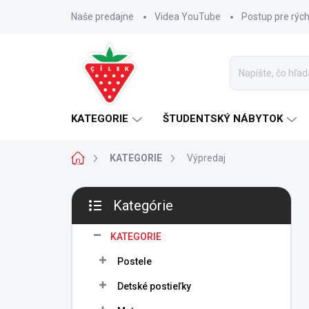
Prejsť
Naše predajne
Videa YouTube
Postup pre rýc
na
obsah
KATEGORIE
ŠTUDENTSKÝ NÁBYTOK
Domov
KATEGORIE
Výpredaj
B
Kategórie
o
Preskočiť
č
kategórie
n
KATEGORIE
ý
Postele
p
a
Detské postieľky
n