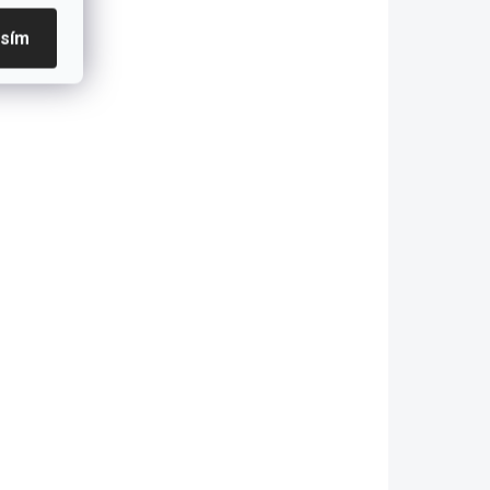
Lady
Detský záves Cars
asím
49 €
Do košíka
čky
- zavesenie do koľajničky
časťou)
(plastové háčiky sú súčasťou)
záclony
- v balení je jeden kus závesu
a
160x260 cm - záclona sa
5278.00
predáva zvlášť: 21.05.5200.00
POSLEDNÝ 1 KUS!
VÝPREDAJ