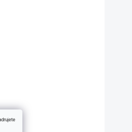
Do košíka
ábätko
motív
Posteľná súprava do izbičky
pre dievčatko Textilná
ckého
súprava obsahuje: - Obliečka
lný voči
na vankúšik 35 x 45 cm
rch
- prikrývku 80 x 140 cm...
VÝPREDAJ
adrujete
KLADOM
SKLADOM