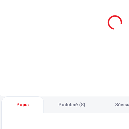
komoda Varia
posteľ 90x200
s
White
cm Varia
White
t
227 €
510 €
V
Do košíka
Do košíka
Moderná komoda
Poschodová posteľ
T
Varia White - tri
pre dve deti Varia
š
priestranné
White - v cene
z
zásuvky - členenie
postele sú kvalitné
p
komody: tri
perforované
p
zásuvky, prvá
doskové rošty na
t
zásuvka je vo
spevnenom
z
vnútri rozdelená na
kovovom ráme -
p
dve časti; nosnosť
rozmer matracov
v
Popis
Podobné (8)
Súvisi
každej zásuvky je
je 90 x 200 cm
z
15 kg -...
(matrace nie sú v...
o