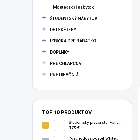
Montessori nábytok
ŠTUDENTSKÝ NÁBYTOK
DETSKÉ IZBY
IZBIČKA PRE BÁBÄTKO
DOPLNKY
PRE CHLAPCOV
PRE DIEVČATÁ
TOP 10 PRODUKTOV
Študentský písací stôl Varia
White
179 €
Poschodová posteľ White