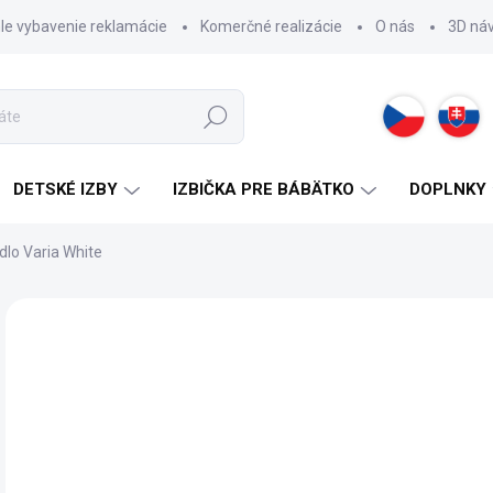
hle vybavenie reklamácie
Komerčné realizácie
O nás
3D ná
Hľadať
DETSKÉ IZBY
IZBIČKA PRE BÁBÄTKO
DOPLNKY
dlo Varia White
ZNAČKA:
CILEK
53
Jedn
2 -
cena