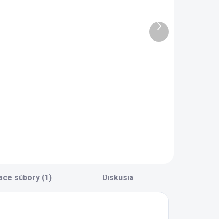
kriňa so
skriňa
zrkadlom
trojdverová
Ďalší
rojdverová
line Varia
produkt
593 €
411 €
aria White
White
Do košíka
Do košíka
rojdverová
Trojdverová
atníková skriňa so
šatníková skriňa
rkadlom -
Varia White line je
neumatické brzdy
variantom bez
ántov dverí pre
zrkadla na dverách
iché a bezpečné
skrine. - šatníková
atváranie dverí -
tyč, 5x polica + dve
olica rôznych
veľké -
eľkostí + 2x
pneumatické brzdy
ace súbory (1)
Diskusia
ásuvka -
pántov dverí pre
dvetranie -...
tiché...