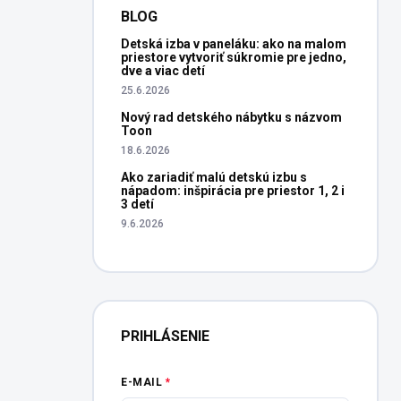
BLOG
Detská izba v paneláku: ako na malom
priestore vytvoriť súkromie pre jedno,
dve a viac detí
25.6.2026
Nový rad detského nábytku s názvom
Toon
18.6.2026
Ako zariadiť malú detskú izbu s
nápadom: inšpirácia pre priestor 1, 2 i
3 detí
9.6.2026
PRIHLÁSENIE
E-MAIL