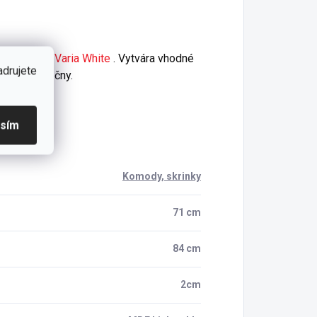
e
z kolkcie
Varia White
. Vytvára vhodné
adrujete
i veľké slečny.
asím
Komody, skrinky
71 cm
84 cm
2cm