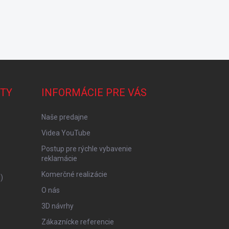
TY
INFORMÁCIE PRE VÁS
Naše predajne
Videa YouTube
Postup pre rýchle vybavenie
reklamácie
Komerčné realizácie
)
O nás
3D návrhy
Zákaznícke referencie