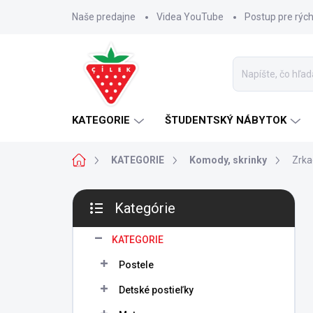
Prejsť
Naše predajne
Videa YouTube
Postup pre rýc
na
obsah
KATEGORIE
ŠTUDENTSKÝ NÁBYTOK
Domov
KATEGORIE
Komody, skrinky
Zrka
B
Kategórie
o
Preskočiť
č
kategórie
n
KATEGORIE
ý
Postele
p
a
Detské postieľky
n