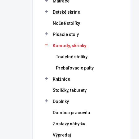
Matrace
e
l
Detské skrine
Nočné stolíky
Písacie stoly
Komody, skrinky
Toaletné stolíky
Prebaľovacie pulty
Knižnice
Stoličky, taburety
Doplnky
Domáca pracovňa
Zostavy nábytku
Výpredaj