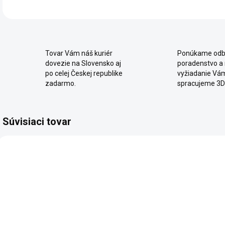
Tovar Vám náš kuriér
Ponúkame odb
dovezie na Slovensko aj
poradenstvo a
po celej Českej republike
vyžiadanie Vá
zadarmo.
spracujeme 3D
Súvisiaci tovar
2 - 8 TÝŽDŇOV
SKLADOM
Moderná
Poschodová