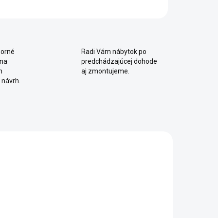
orné
Radi Vám nábytok po
 na
predchádzajúcej dohode
m
aj zmontujeme.
 návrh.
2 - 8 TÝŽDŇOV
2 - 8 TÝŽDŇOV
Šatníková
Šatníková