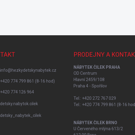
TAKT
PRODEJNY A KONTAK
NÁBYTEK ČILEK PRAHA
info
@
hezkydetskynabytek.cz
OD Centrum
Hlavní 2459/108
+420 774 799 861 (8-16 hod)
Praha 4 - Spořilov
+420 774 126 964
Tel.: +420 272 767 029
detsky.nabytok.cilek
Tel.: +420 774 799 861 (8-16 hod
detsky_nabytek_cilek
NÁBYTEK ČILEK BRNO
U Červeného mlýna 613/2