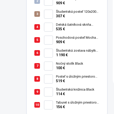
Studio pre 3 deti 90x200 cm s
909 €
úložným priestorom (schody)
Študentská posteľ 120x200
cm Black
307 €
Detská šatníková skriňa
trojdverová Pirate
535 €
Poschodová posteľ Mocha
Studio pre 3 deti 90x200 cm s
909 €
úložným priestorom (schody)
Študentská zostava nábytku
Trio
1 190 €
Nočný stolík Black
100 €
Posteľ s úložným priestorom
120x200 cm Black
519 €
Študentská knižnica Black
114 €
Taburet s úložným priestorom
Pirate
156 €