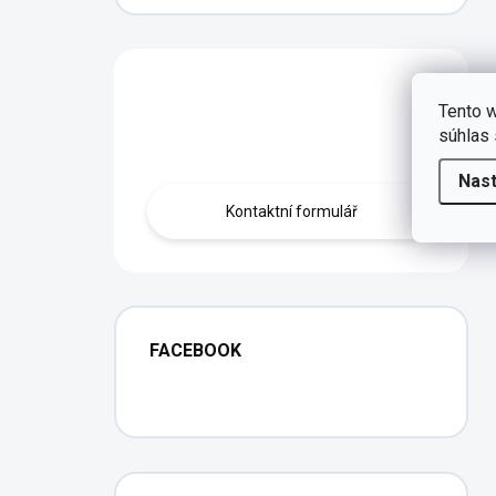
Máte otázku?
Tento w
súhlas 
Obraťte se na nás.
Nas
Kontaktní formulář
FACEBOOK