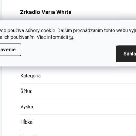
Zrkadlo Varia White
Nástavec so zrkadlom
je skvelý
doplnok ku komod
eb používa súbory cookie. Ďalším prechádzaním tohto webu vyj
miesto na odkladanie drobností, ktoré iste ocenia malé 
s ich používaním. Viac informácií
tu
.
tavenie
Súhl
Dodatočné parametre
Kategória
:
Šírka
:
Výška
:
Hĺbka
: