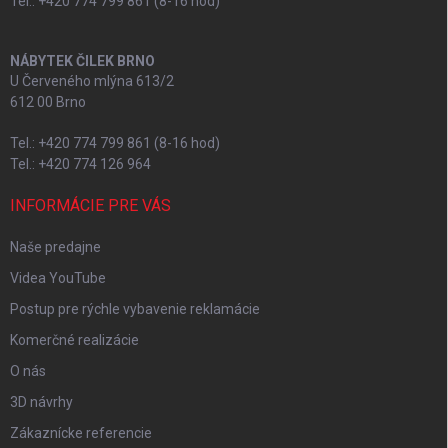
Tel.: +420 774 799 861 (8-16 hod)
NÁBYTEK ČILEK BRNO
U Červeného mlýna 613/2
612 00 Brno
Tel.: +420 774 799 861 (8-16 hod)
Tel.: +420 774 126 964
INFORMÁCIE PRE VÁS
Naše predajne
Videa YouTube
Postup pre rýchle vybavenie reklamácie
Komerčné realizácie
O nás
3D návrhy
Zákaznícke referencie