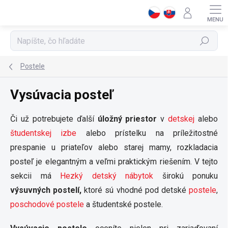
Prejsť
na
obsah
Hľadať
Postele
Vysúvacia posteľ
Či už potrebujete ďalší
úložný priestor
v
detskej
alebo
študentskej
izbe
alebo prístelku na príležitostné
prespanie u priateľov alebo starej mamy, rozkladacia
posteľ je elegantným a veľmi praktickým riešením. V tejto
sekcii má
Hezký detský nábytok
širokú ponuku
výsuvných postelí,
ktoré sú vhodné pod detské
postele
,
poschodové postele
a študentské postele.