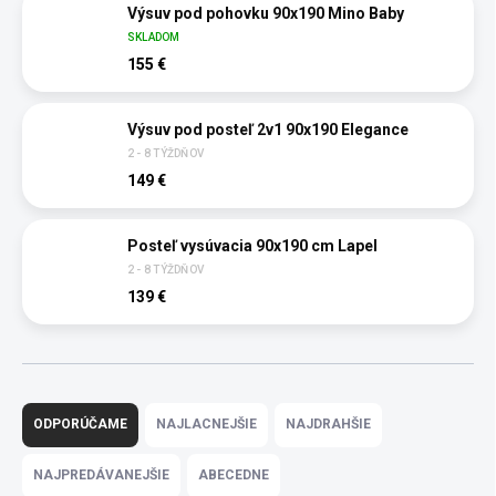
Výsuv pod pohovku 90x190 Mino Baby
SKLADOM
155 €
Výsuv pod posteľ 2v1 90x190 Elegance
2 - 8 TÝŽDŇOV
149 €
Posteľ vysúvacia 90x190 cm Lapel
2 - 8 TÝŽDŇOV
139 €
R
a
ODPORÚČAME
NAJLACNEJŠIE
NAJDRAHŠIE
d
e
NAJPREDÁVANEJŠIE
ABECEDNE
n