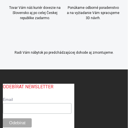
Tovar Vám náš kuriér dovezie na
Ponúkame odborné poradenstvo
Slovensko aj po celej Českej
a na vyžiadanie Vám spracujeme
republike zadarmo.
3D návrh.
Radi Vám nábytok po predchádzajúcej dohode aj zmontujeme.
Z
á
p
ODEBÍRAT NEWSLETTER
ä
t
Email
i
e