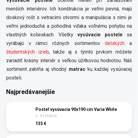
Vysúvacie postele
oceníte nielen pri zariaďovaní
menších interiérov. Ich konštrukcia je veľmi pevná, majú
doskový rošt s vetracími otvormi a manipulácia s nimi je
veľmi jednoduchá a pohodlná vďaka voľnému pohybu na
vlastných kolieskach. Všetky
vysúvacie postele
sa
vyrábajú v rámci rôznych sortimentov
detských
a
študentských
izieb
, takže aj s týmto prvkom môžete
zariadiť krásny interiér s veľkou úžitkovou hodnotou. Náš
sortiment zahŕňa aj vhodný
matrac
ku každej vysúvacej
posteli.
Najpredávanejšie
Posteľ vysúvacia 90x190 cm Varia White
2 - 8 TÝŽDŇOV
133 €