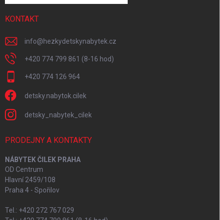
KONTAKT
info
@
hezkydetskynabytek.cz
+420 774 799 861 (8-16 hod)
+420 774 126 964
detsky.nabytok.cilek
detsky_nabytek_cilek
PRODEJNY A KONTAKTY
NÁBYTEK ČILEK PRAHA
OD Centrum
Hlavní 2459/108
Praha 4 - Spořilov
Tel.: +420 272 767 029