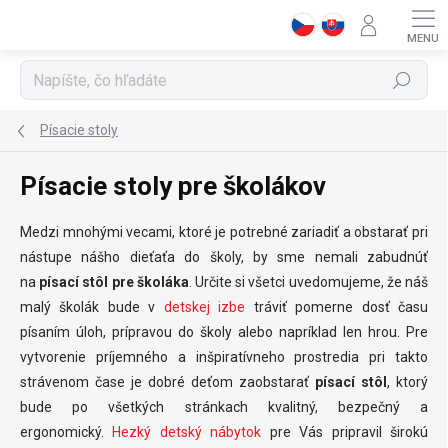
Prejsť
na
obsah
Hľadať
Písacie stoly
Písacie stoly pre školákov
Medzi mnohými vecami, ktoré je potrebné zariadiť a obstarať pri
nástupe nášho dieťaťa do školy, by sme nemali zabudnúť
na
písací stôl pre školáka
. Určite si všetci uvedomujeme, že náš
malý školák bude v
detskej izbe
tráviť pomerne dosť času
písaním úloh, prípravou do školy alebo napríklad len hrou. Pre
vytvorenie príjemného a inšpiratívneho prostredia pri takto
strávenom čase je dobré deťom zaobstarať
písací stôl
, ktorý
bude po všetkých stránkach kvalitný, bezpečný a
ergonomický.
Hezký detský nábytok
pre Vás pripravil širokú