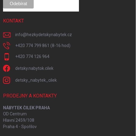
KONTAKT
info
@
hezkydetskynabytek.cz
+420 774 799 861 (8-16 hod)
+420 774 126 964
detsky.nabytok.cilek
detsky_nabytek_cilek
PRODEJNY A KONTAKTY
NÁBYTEK ČILEK PRAHA
OD Centrum
Hlavní 2459/108
Praha 4 - Spořilov