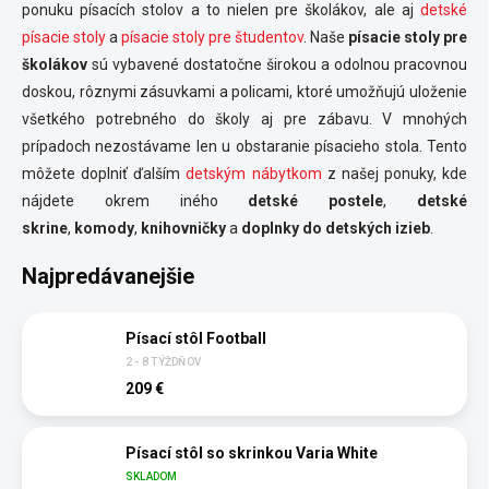
ponuku písacích stolov a to nielen pre školákov, ale aj
detské
písacie stoly
a
písacie stoly pre študentov
. Naše
písacie stoly
pre
školákov
sú vybavené dostatočne širokou a odolnou pracovnou
doskou, rôznymi zásuvkami a policami, ktoré umožňujú uloženie
všetkého potrebného do školy aj pre zábavu. V mnohých
prípadoch nezostávame len u obstaranie písacieho stola. Tento
môžete doplniť ďalším
detským nábytkom
z našej ponuky, kde
nájdete okrem iného
detské postele
,
detské
skrine
,
komody
,
knihovničky
a
doplnky
do detských izieb
.
Najpredávanejšie
Písací stôl Football
2 - 8 TÝŽDŇOV
209 €
Písací stôl so skrinkou Varia White
SKLADOM