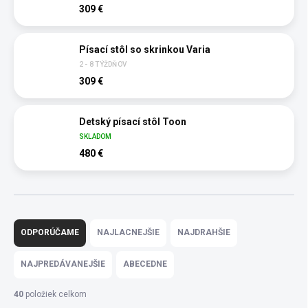
309 €
Písací stôl so skrinkou Varia
2 - 8 TÝŽDŇOV
309 €
Detský písací stôl Toon
SKLADOM
480 €
R
a
ODPORÚČAME
NAJLACNEJŠIE
NAJDRAHŠIE
d
e
NAJPREDÁVANEJŠIE
ABECEDNE
n
i
40
položiek celkom
e