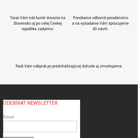
Tovar Vám náš kuriér dovezie na
Ponúkame odborné poradenstvo
Slovensko aj po celej Českej
a na vyžiadanie Vám spracujeme
republike zadarmo.
3D návrh.
Radi Vám nábytok po predchádzajúcej dohode aj zmontujeme.
Z
á
p
ODEBÍRAT NEWSLETTER
ä
t
Email
i
e