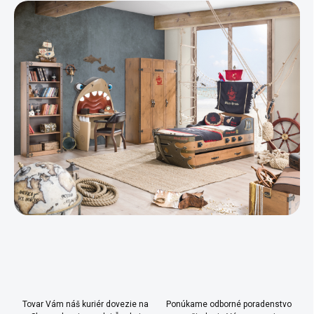
e
v
p
a
r
n
v
i
k
e
y
v
ý
p
i
s
u
Tovar Vám náš kuriér dovezie na
Ponúkame odborné poradenstvo