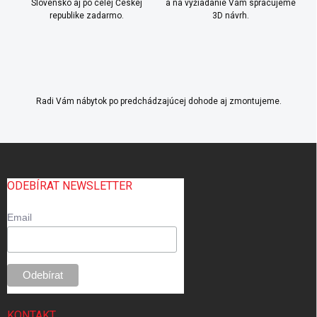
Slovensko aj po celej Českej
a na vyžiadanie Vám spracujeme
republike zadarmo.
3D návrh.
Radi Vám nábytok po predchádzajúcej dohode aj zmontujeme.
Z
á
p
ODEBÍRAT NEWSLETTER
ä
t
Email
i
e
KONTAKT