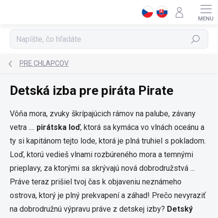
Prejsť
na
obsah
Hľadať
PRE CHLAPCOV
Detská izba pre piráta Pirate
Vôňa mora, zvuky škrípajúcich rámov na palube, závany
vetra ....
pirátska loď
, ktorá sa kymáca vo vlnách oceánu a
ty si kapitánom tejto lode, ktorá je plná truhiel s pokladom.
Loď, ktorú vedieš vlnami rozbúreného mora a temnými
prieplavy, za ktorými sa skrývajú nová dobrodružstvá ...
Práve teraz prišiel tvoj čas k objaveniu neznámeho
ostrova, ktorý je plný prekvapení a záhad! Prečo nevyraziť
na dobrodružnú výpravu práve z detskej izby?
Detský