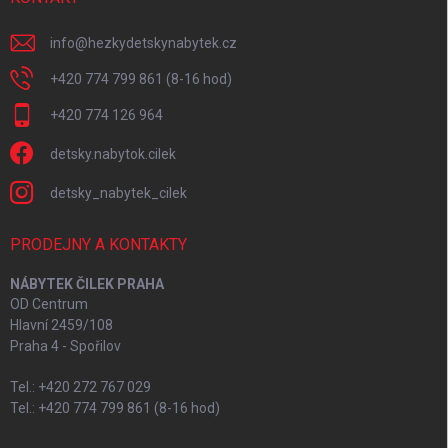
info
@
hezkydetskynabytek.cz
+420 774 799 861 (8-16 hod)
+420 774 126 964
detsky.nabytok.cilek
detsky_nabytek_cilek
PRODEJNY A KONTAKTY
NÁBYTEK ČILEK PRAHA
OD Centrum
Hlavní 2459/108
Praha 4 - Spořilov
Tel.: +420 272 767 029
Tel.: +420 774 799 861 (8-16 hod)