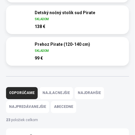
Detský nočný stolík sud Pirate
SKLADOM
138 €
Prehoz Pirate (120-140 cm)
SKLADOM
99 €
R
a
ODPORÚČAME
NAJLACNEJŠIE
NAJDRAHŠIE
d
e
NAJPREDÁVANEJŠIE
ABECEDNE
n
i
23
položiek celkom
e
p