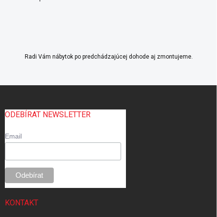
Radi Vám nábytok po predchádzajúcej dohode aj zmontujeme.
Z
á
p
ODEBÍRAT NEWSLETTER
ä
t
Email
i
e
KONTAKT