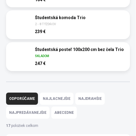
Študentská komoda Trio
2 - 8 TÝŽDŇOV
239 €
Študentská posteľ 100x200 cm bez čela Trio
SKLADOM
247 €
R
a
ODPORÚČAME
NAJLACNEJŠIE
NAJDRAHŠIE
d
e
NAJPREDÁVANEJŠIE
ABECEDNE
n
i
17
položiek celkom
e