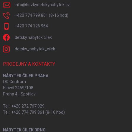
info
@
hezkydetskynabytek.cz
+420 774 799 861 (8-16 hod)
+420 774 126 964
detsky.nabytok.cilek
detsky_nabytek_cilek
PRODEJNY A KONTAKTY
NÁBYTEK ČILEK PRAHA
OD Centrum
Hlavní 2459/108
Praha 4 - Spořilov
Tel.: +420 272 767 029
Tel.: +420 774 799 861 (8-16 hod)
NÁBYTEK ČILEK BRNO