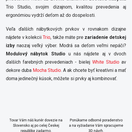
e
v
Trio Studio, svojim dizajnom, kvalitou prevedenia aj
p
a
r
n
ergonómiou vydrží deťom až do dospelosti.
v
i
k
e
Veľa ďalších nábytkových prvkov v rovnakom dizajne
y
v
nájdete v kolekcii
Trio
, takže máte pre
zariadenie detskej
ý
izby
naozaj veľký výber. Modrá sa deťom veľmi nepáči?
p
i
Modulový nábytok Studio
u nás nájdete aj v dvoch
s
ďalších farebných prevedeniach - bielej
White Studio
av
u
dekore duba
Mocha Studio
. A ak chcete byť kreatívni a mať
doma jedinečný kúsok, môžete si prvky aj kombinovať.
Tovar Vám náš kuriér dovezie na
Ponúkame odborné poradenstvo
Slovensko aj po celej Českej
a na vyžiadanie Vám spracujeme
republike zadarmo.
3D návrh.