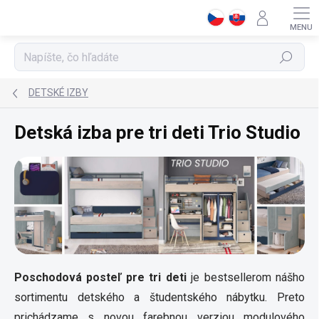
Prejsť
na
obsah
Hľadať
DETSKÉ IZBY
Detská izba pre tri deti Trio Studio
Poschodová posteľ pre tri deti
je bestsellerom nášho
sortimentu detského a študentského nábytku. Preto
prichádzame s novou farebnou verziou modulového