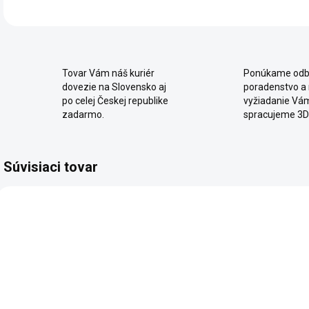
Tovar Vám náš kuriér
Ponúkame odb
dovezie na Slovensko aj
poradenstvo a
po celej Českej republike
vyžiadanie Vá
zadarmo.
spracujeme 3D
Súvisiaci tovar
SKLADOM
SKLADOM
Detská
Detský písací