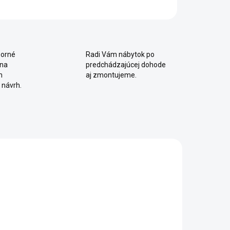
orné
Radi Vám nábytok po
 na
predchádzajúcej dohode
m
aj zmontujeme.
 návrh.
SKLADOM
SKLADOM
Detská
Detská posteľ