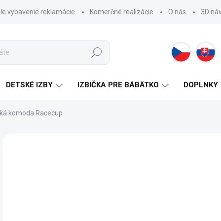
hle vybavenie reklamácie
Komerčné realizácie
O nás
3D ná
Hľadať
DETSKÉ IZBY
IZBIČKA PRE BÁBÄTKO
DOPLNKY
ká komoda Racecup
ZNAČKA:
CILEK
16
Jedn
SK
cena