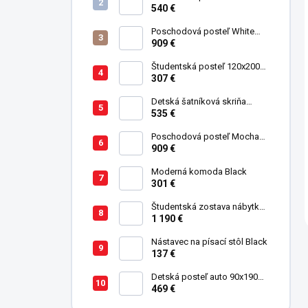
postel' 90x200 cm Mocha
540 €
Poschodová posteľ White
Studio pre 3 deti 90x200 cm s
909 €
úložným priestorom (schody)
Študentská posteľ 120x200
cm Black
307 €
Detská šatníková skriňa
trojdverová Pirate
535 €
Poschodová posteľ Mocha
Studio pre 3 deti 90x200 cm s
909 €
úložným priestorom (schody)
Moderná komoda Black
301 €
Študentská zostava nábytku
Trio
1 190 €
Nástavec na písací stôl Black
137 €
Detská posteľ auto 90x190
cm Coupe Friend červená
469 €