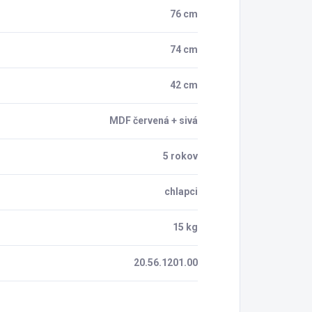
76 cm
74 cm
42 cm
MDF červená + sivá
5 rokov
chlapci
15 kg
20.56.1201.00