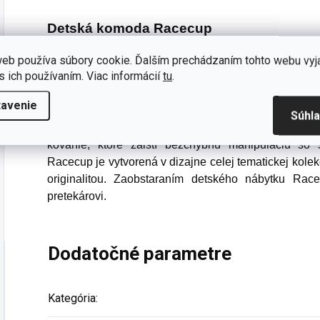
Detská komoda Racecup
Detská komoda Racecup je veľmi praktickým nábytko
eb používa súbory cookie. Ďalším prechádzaním tohto webu vyj
s ich používaním. Viac informácií
tu
.
chlapca. Ako už názov napovedá, jedná sa o kolekci
od dvoch rokov veku.Detská komoda Racecup má tri p
tavenie
čohokoľvek. Prvý šuplík je rozdelený priečkou na pol
Súhl
z troch zásuviek má nosnosť 15 kg. Pojazdy nemajú 
kovanie, ktoré zaistí bezchybnú manipuláciu so
Racecup je vytvorená v dizajne celej tematickej kole
originalitou. Zaobstaraním detského nábytku Ra
pretekárovi.
Dodatočné parametre
Kategória
: