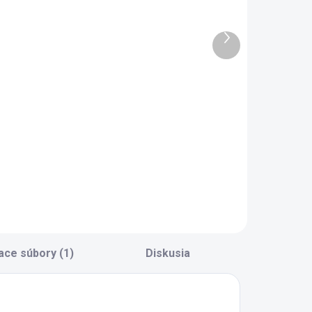
nižnica
auto 90x190
Racecup
cm Coupe
Ďalší
červená
produkt
100,80 €
319 €
Do košíka
Do košíka
etská knižnica do
Detská posteľ auto
zby pre chlapca -
Coupe je cenovo
ednoduchá,
menej náročnou
raktická, skvelá aj
autoposteľou do
o menších izieb -
detskej izby. -
riestranné police
červené prevedenie
a ukladanie kníh,
v lesku, kvalitné
račiek a školských
polepy - cena
otrieb - nosnosť
zahŕňa kvalitný
ace súbory (1)
Diskusia
aždej...
perforovaný
doskový...