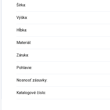
Šírka
:
Výška
:
Hĺbka
:
Materiál
:
Záruka
:
Pohlavie
:
Nosnosť zásuvky
:
Katalogové číslo
: