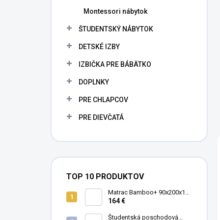
Montessori nábytok
ŠTUDENTSKÝ NÁBYTOK
DETSKÉ IZBY
IZBIČKA PRE BÁBÄTKO
DOPLNKY
PRE CHLAPCOV
PRE DIEVČATÁ
TOP 10 PRODUKTOV
Matrac Bamboo+ 90x200x19
cm
164 €
Študentská poschodová