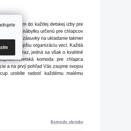
vým prvkom do každej detskej izby pre
adrujete
u detského nábytku určenú pre chlapcov
riestranné zásuvky na ukladanie takmer
ovice pre lepšiu organizáciu vecí. Každá
asím
tlmený doraz, jedná sa však o kvalitné
 šuplíkom.Detská komoda pre chlapca
kcie a na prvý pohľad Vás zaujme svojou
cecup urobíte radosť každému malému
Komody, skrinky