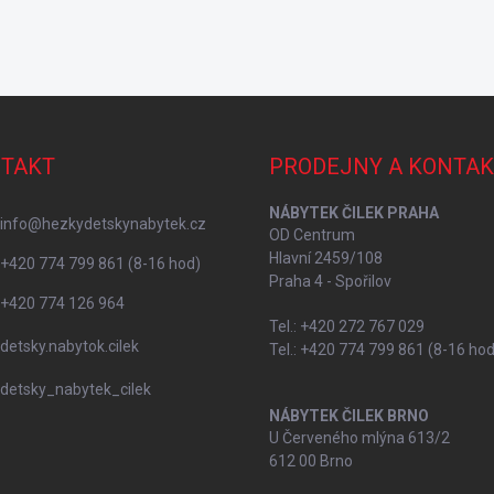
TAKT
PRODEJNY A KONTAK
NÁBYTEK ČILEK PRAHA
info
@
hezkydetskynabytek.cz
OD Centrum
Hlavní 2459/108
+420 774 799 861 (8-16 hod)
Praha 4 - Spořilov
+420 774 126 964
Tel.: +420 272 767 029
detsky.nabytok.cilek
Tel.: +420 774 799 861 (8-16 hod
detsky_nabytek_cilek
NÁBYTEK ČILEK BRNO
U Červeného mlýna 613/2
612 00 Brno