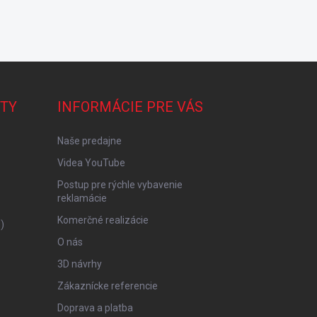
TY
INFORMÁCIE PRE VÁS
Naše predajne
Videa YouTube
Postup pre rýchle vybavenie
reklamácie
Komerčné realizácie
)
O nás
3D návrhy
Zákaznícke referencie
Doprava a platba