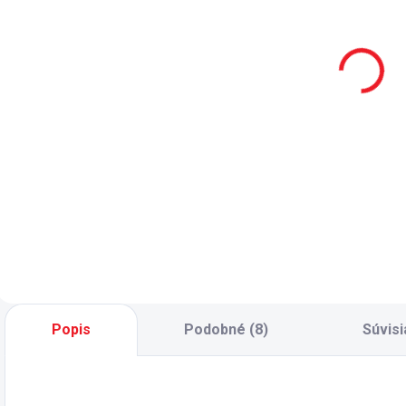
šatníková
stôl Racecup
k
skriňa
233 €
Racecup
359 €
Do košíka
Do košíka
Písací stôl s
nástavcom pre
Detská šatníková
D
školáka Racecup -
skriňa Racecup s
i
2 zásuvky pod
motívom formule -
j
pracovnou doskou,
2x šatníková tyč, 6
p
členené police,
políc - úchytky v
d
sieťovaný vreckár -
tvare
p
priechodka na
automobilových
n
kabeláž -
kolies - dostatočne
h
dostatočne veľká
veľký úložný
p
Popis
Podobné (8)
Súvisi
pracovná plocha -...
priestor na detské
k
oblečenie...