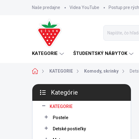
Prejsť
Naše predajne
Videa YouTube
Postup pre rýc
na
obsah
KATEGORIE
ŠTUDENTSKÝ NÁBYTOK
Domov
KATEGORIE
Komody, skrinky
Dets
B
Kategórie
o
Preskočiť
č
kategórie
n
KATEGORIE
ý
Postele
p
a
Detské postieľky
n