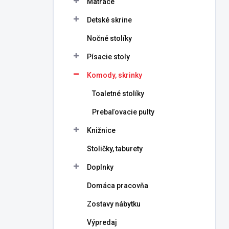
Matrace
e
l
Detské skrine
Nočné stolíky
Písacie stoly
Komody, skrinky
Toaletné stolíky
Prebaľovacie pulty
Knižnice
Stoličky, taburety
Doplnky
Domáca pracovňa
Zostavy nábytku
Výpredaj