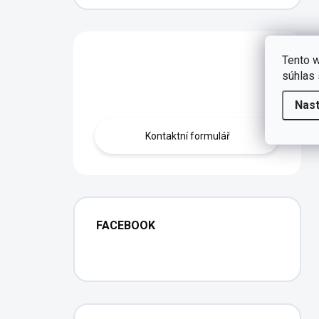
Máte otázku?
Tento w
súhlas 
Obraťte se na nás.
Nas
Kontaktní formulář
FACEBOOK