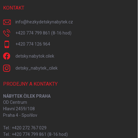
KONTAKT
info
@
hezkydetskynabytek.cz
+420 774 799 861 (8-16 hod)
+420 774 126 964
detsky.nabytok.cilek
detsky_nabytek_cilek
PRODEJNY A KONTAKTY
NÁBYTEK ČILEK PRAHA
OD Centrum
Hlavní 2459/108
Praha 4 - Spořilov
Tel.: +420 272 767 029
Tel.: +420 774 799 861 (8-16 hod)