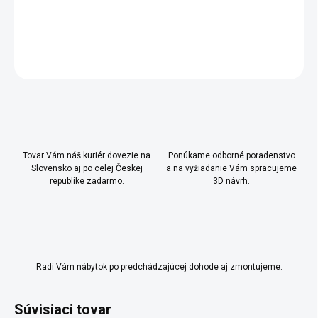
DETAILNÉ INFORMÁCIE
OPÝTAŤ SA
Uložiť
Tovar Vám náš kuriér dovezie na
Ponúkame odborné poradenstvo
Slovensko aj po celej Českej
a na vyžiadanie Vám spracujeme
republike zadarmo.
3D návrh.
Radi Vám nábytok po predchádzajúcej dohode aj zmontujeme.
Súvisiaci tovar