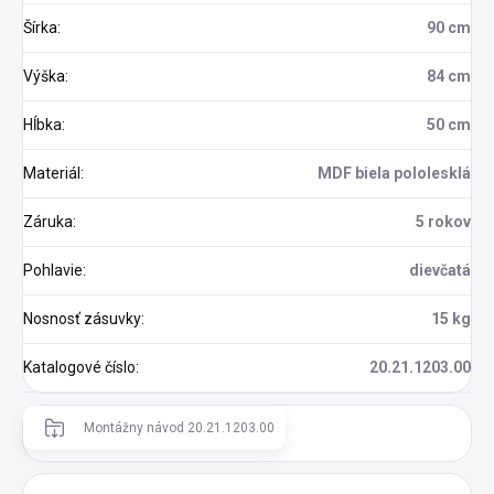
Šírka
:
90 cm
Výška
:
84 cm
Hĺbka
:
50 cm
Materiál
:
MDF biela pololesklá
Záruka
:
5 rokov
Pohlavie
:
dievčatá
Nosnosť zásuvky
:
15 kg
Katalogové číslo
:
20.21.1203.00
Montážny návod 20.21.1203.00