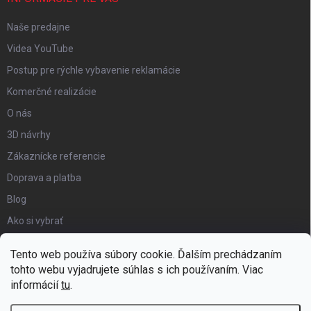
Naše predajne
Videa YouTube
Postup pre rýchle vybavenie reklamácie
Komerčné realizácie
O nás
3D návrhy
Zákaznícke referencie
Doprava a platba
Blog
Ako si vybrať
Obchodné podmienky
Tento web používa súbory cookie. Ďalším prechádzaním
Certifikát kvality
tohto webu vyjadrujete súhlas s ich používaním. Viac
informácií
tu
.
Moja objednávka