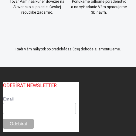
Tovar Vám náš kuriér dovezie na
Ponúkame odborné poradenstvo
i
Slovensko aj po celej Českej
a na vyžiadanie Vám spracujeme
e
republike zadarmo.
3D návrh.
p
r
v
k
y
v
ý
Radi Vám nábytok po predchádzajúcej dohode aj zmontujeme.
p
i
s
Z
u
á
p
ODEBÍRAT NEWSLETTER
ä
t
Email
i
e