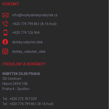
KONTAKT
info
@
hezkydetskynabytek.cz
+420 774 799 861 (8-16 hod)
+420 774 126 964
detsky.nabytok.cilek
detsky_nabytek_cilek
PRODEJNY A KONTAKTY
NÁBYTEK ČILEK PRAHA
OD Centrum
Hlavní 2459/108
Praha 4 - Spořilov
Tel.: +420 272 767 029
Tel.: +420 774 799 861 (8-16 hod)