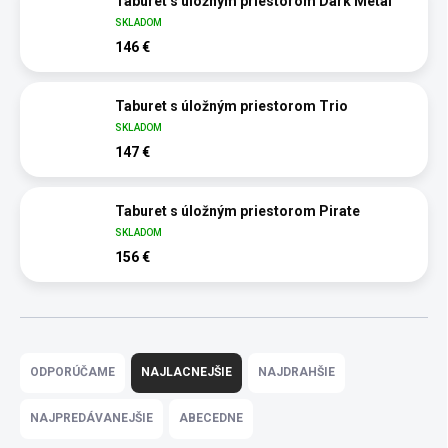
Taburet s úložným priestorom Dark Metal
SKLADOM
146 €
Taburet s úložným priestorom Trio
SKLADOM
147 €
Taburet s úložným priestorom Pirate
SKLADOM
156 €
R
a
ODPORÚČAME
NAJLACNEJŠIE
NAJDRAHŠIE
d
e
NAJPREDÁVANEJŠIE
ABECEDNE
n