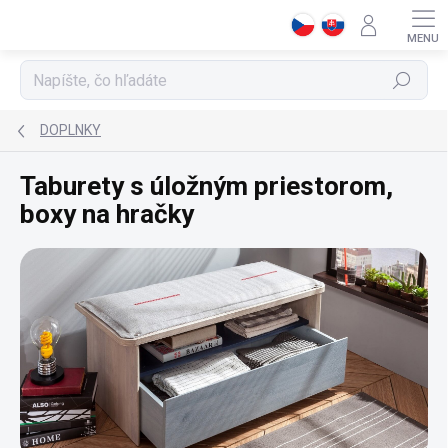
Prejsť
na
obsah
Hľadať
DOPLNKY
Taburety s úložným priestorom,
boxy na hračky