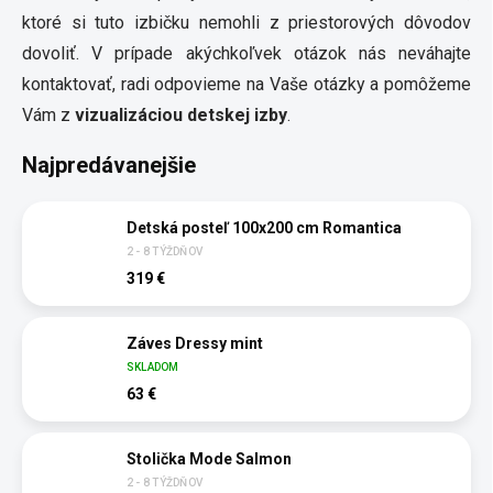
ktoré si tuto izbičku nemohli z priestorových dôvodov
dovoliť. V prípade akýchkoľvek otázok nás neváhajte
kontaktovať, radi odpovieme na Vaše otázky a pomôžeme
Vám z
vizualizáciou detskej izby
.
Najpredávanejšie
Detská posteľ 100x200 cm Romantica
2 - 8 TÝŽDŇOV
319 €
Záves Dressy mint
SKLADOM
63 €
Stolička Mode Salmon
2 - 8 TÝŽDŇOV