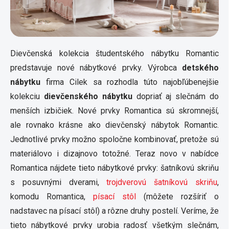
Dievčenská kolekcia študentského nábytku Romantic
predstavuje nové nábytkové prvky. Výrobca
detského
nábytku
firma Cilek sa rozhodla túto najobľúbenejšie
kolekciu
dievčenského nábytku
dopriať aj slečnám do
menších izbičiek. Nové prvky Romantica sú skromnejší,
ale rovnako krásne ako dievčenský nábytok Romantic.
Jednotlivé prvky možno spoločne kombinovať, pretože sú
materiálovo i dizajnovo totožné. Teraz novo v nabídce
Romantica nájdete tieto nábytkové prvky: šatníkovú skriňu
s posuvnými dverami,
trojdverovú šatníkovú skriňu
,
komodu Romantica,
písací stôl
(môžete rozšíriť o
nadstavec na písací stôl) a rôzne druhy postelí. Veríme, že
tieto nábytkové prvky urobia radosť všetkým slečnám,