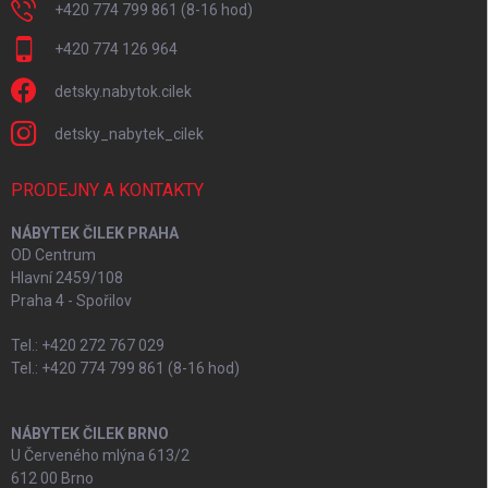
+420 774 799 861 (8-16 hod)
+420 774 126 964
detsky.nabytok.cilek
detsky_nabytek_cilek
PRODEJNY A KONTAKTY
NÁBYTEK ČILEK PRAHA
OD Centrum
Hlavní 2459/108
Praha 4 - Spořilov
Tel.: +420 272 767 029
Tel.: +420 774 799 861 (8-16 hod)
NÁBYTEK ČILEK BRNO
U Červeného mlýna 613/2
612 00 Brno