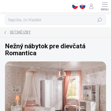
Prejsť
na
obsah
Hľadať
DETSKÉ IZBY
Nežný nábytok pre dievčatá
Romantica