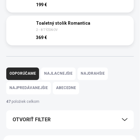
199 €
Toaletný stolík Romantica
2 - 8 TÝŽDŇOV
369 €
R
a
ODPORÚČAME
NAJLACNEJŠIE
NAJDRAHŠIE
d
e
NAJPREDÁVANEJŠIE
ABECEDNE
n
i
47
položiek celkom
e
p
OTVORIŤ FILTER
r
o
d
V