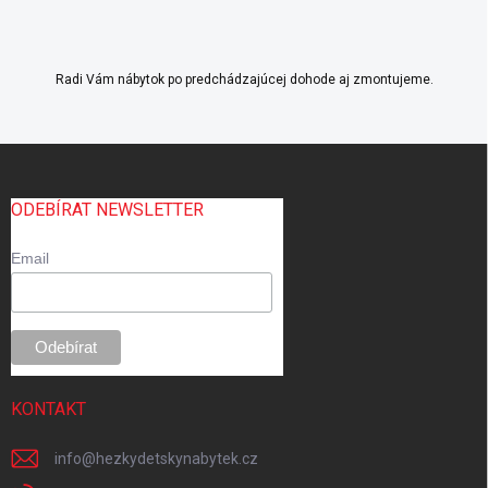
Radi Vám nábytok po predchádzajúcej dohode aj zmontujeme.
Z
á
p
ODEBÍRAT NEWSLETTER
ä
t
Email
i
e
KONTAKT
info
@
hezkydetskynabytek.cz