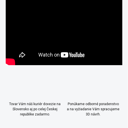
i
k
e
y
v
ý
p
i
s
u
Tovar Vám náš kuriér dovezie na
Ponúkame odborné poradenstvo
Slovensko aj po celej Českej
a na vyžiadanie Vám spracujeme
republike zadarmo.
3D návrh.