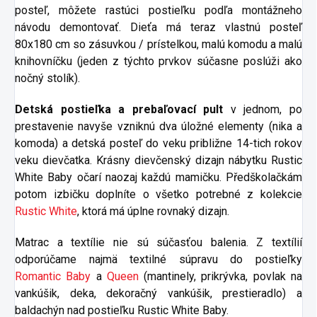
posteľ, môžete rastúci postieľku podľa montážneho
návodu demontovať. Dieťa má teraz vlastnú posteľ
80x180 cm so zásuvkou / prístelkou, malú komodu a malú
knihovníčku (jeden z týchto prvkov súčasne poslúži ako
nočný stolík).
Detská postieľka a prebaľovací pult
v jednom, po
prestavenie navyše vzniknú dva úložné elementy (nika a
komoda) a detská posteľ do veku približne 14-tich rokov
veku dievčatka. Krásny dievčenský dizajn nábytku Rustic
White Baby očarí naozaj každú mamičku. Předškolačkám
potom izbičku doplníte o všetko potrebné z kolekcie
Rustic White
, ktorá má úplne rovnaký dizajn.
Matrac a textílie nie sú súčasťou balenia. Z textílií
odporúčame najmä textilné súpravu do postieľky
Romantic Baby
a
Queen
(mantinely, prikrývka, povlak na
vankúšik, deka, dekoračný vankúšik, prestieradlo) a
baldachýn nad postieľku Rustic White Baby.