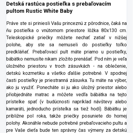
Detská rastúca postieľka s prebaľovacím
pultom Rustic White Baby
Práve ste si priniesli Vašu princeznú z pôrodnice, čaká na
ňu postieľka o vnútornom priestore lôžka 80x130 cm.
Teleskopické priečky môžete nechať zatiaľ v nižšej
polohe, aby ste sa nemuseli do postieľky toľko
predkláňať. Prebaľovací pult máte priamo u postieľky,
bábätko nemusíte nikam zložito prenášať. Pod ním je veľa
úložného priestoru v troch zásuvkách - na oblečenie,
detskú kozmetiku a všetko ďalšie potrebné. V spodnej
časti postieľky je priestranná zásuvka. Tu máte na výber,
ako ju využiť. Ponecháte si ju ako úložný priestor alebo
přiobjednáte matrac a môžete vedľa bábätka na tejto
prístelke spať (v budúcnosti napríklad návštevy alebo
kamaráti, jednoducho prístelka sa tiež hodí). Bábätku je
približne pol roka, takže priečky posuniete do hornej
polohy. Akonáhle nebude potrebné prebaľovacieho pultu a
pre Vaše dieťa bude ten správny čas výmeny za detskú