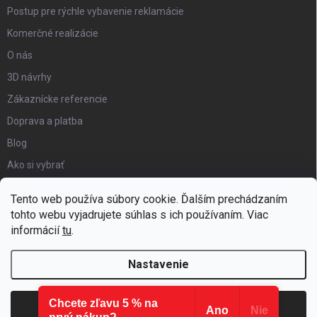
Postup pre rýchle vybavenie reklamácie
Komerčné realizácie
O nás
3D návrhy
Zákaznícke referencie
Doprava a platba
Blog
Ako si vybrať
Obchodné podmienky
Tento web používa súbory cookie. Ďalším prechádzaním
Certifikát kvality
tohto webu vyjadrujete súhlas s ich používaním. Viac
informácií
tu
.
Moja objednávka
Nastavenie
Chcete zľavu 5 % na
Copyright 2026
Hezký detský nábytok
. Všetky práva vyhradené.
Súhlasím
Ano
Nie