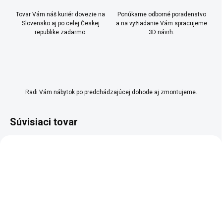
Tovar Vám náš kuriér dovezie na
Ponúkame odborné poradenstvo
Slovensko aj po celej Českej
a na vyžiadanie Vám spracujeme
republike zadarmo.
3D návrh.
Radi Vám nábytok po predchádzajúcej dohode aj zmontujeme.
Súvisiaci tovar
SKLADOM
SKLADOM