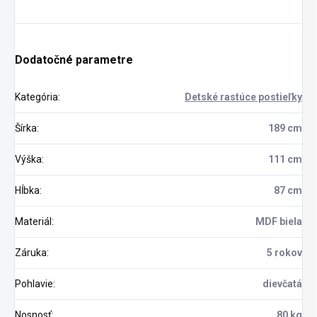
Dodatočné parametre
Kategória
:
Detské rastúce postieľky
Šírka
:
189 cm
Výška
:
111 cm
Hĺbka
:
87 cm
Materiál
:
MDF biela
Záruka
:
5 rokov
Pohlavie
:
dievčatá
Nosnosť
:
80 kg