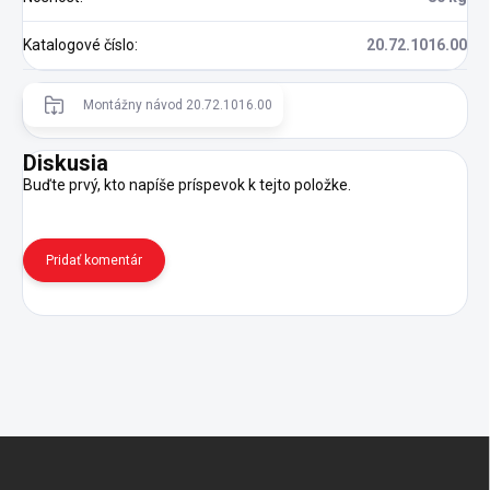
Katalogové číslo
:
20.72.1016.00
Montážny návod 20.72.1016.00
Diskusia
Buďte prvý, kto napíše príspevok k tejto položke.
Pridať komentár
Z
á