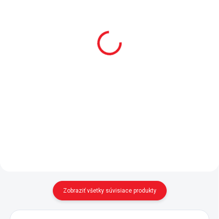
Posteľná súprava do
Matrac Bamboo+
postieľky 80x130 cm
80x177 cm
Romantic Baby
91 €
139 €
Do košíka
Do košíka
- PUR pena s vyšším odporom
proti stlačeniu - tkanina s
Textilné súprava obsahuje: -
prímesou bambusových vlákien -
ochranné mantinely (na všetky 4
antialergická a antibakteriálna
strany) - povlak na vankúšik
úprava - matrac nemá
(35x45 cm), dekoratívne
odnímateľný poťah - v súlade...
vankúšik (35x35 cm)
- prestieradlo (110x150 cm),...
Zobraziť všetky súvisiace produkty