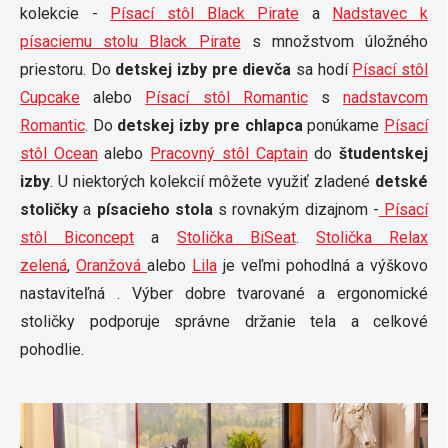
kolekcie -
Písací stôl Black Pirate
a
Nadstavec k
písaciemu stolu Black Pirate
s množstvom úložného
priestoru. Do
detskej izby pre dievča
sa hodí
Písací stôl
Cupcake
alebo
Písací stôl Romantic
s
nadstavcom
Romantic
. Do
detskej izby pre chlapca
ponúkame
Písací
stôl Ocean
alebo
Pracovný stôl Captain
do
študentskej
izby
. U niektorých kolekcií môžete využiť zladené
detské
stoličky
a
písacieho stola
s rovnakým dizajnom -
Písací
stôl Biconcept
a
Stolička BiSeat
.
Stolička Relax
zelená
,
Oranžová
alebo
Lila
je veľmi pohodlná a výškovo
nastaviteľná . Výber dobre tvarované a ergonomické
stoličky podporuje správne držanie tela a celkové
pohodlie.