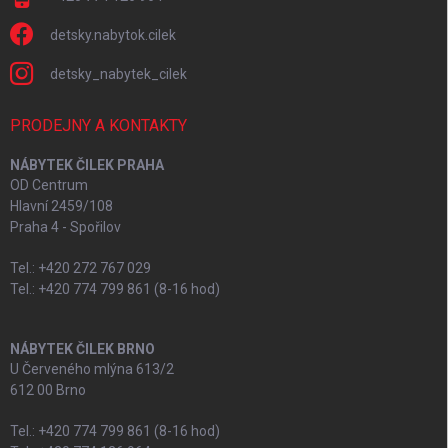
detsky.nabytok.cilek
detsky_nabytek_cilek
PRODEJNY A KONTAKTY
NÁBYTEK ČILEK PRAHA
OD Centrum
Hlavní 2459/108
Praha 4 - Spořilov
Tel.: +420 272 767 029
Tel.: +420 774 799 861 (8-16 hod)
NÁBYTEK ČILEK BRNO
U Červeného mlýna 613/2
612 00 Brno
Tel.: +420 774 799 861 (8-16 hod)