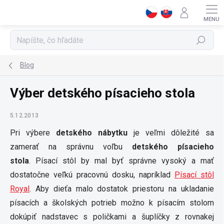
Prejsť
na
obsah
Hľadať
Blog
Výber detského písacieho stola
5.12.2013
Pri výbere
detského nábytku
je veľmi dôležité sa
zamerať na správnu voľbu
detského písacieho
stola
. Písací stôl by mal byť správne vysoký a mať
dostatočne veľkú pracovnú dosku, napríklad
Písací stôl
Royal
. Aby dieťa malo dostatok priestoru na ukladanie
písacích a školských potrieb možno k písacím stolom
dokúpiť nadstavec s poličkami a šuplíčky z rovnakej