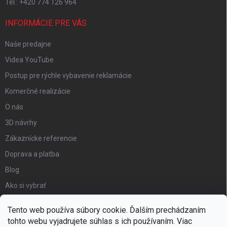
Tel.: +420 774 126 964
INFORMÁCIE PRE VÁS
Naše predajne
Videa YouTube
Postup pre rýchle vybavenie reklamácie
Komerčné realizácie
O nás
3D návrhy
Zákaznícke referencie
Doprava a platba
Blog
Ako si vybrať
Obchodné podmienky
Tento web používa súbory cookie. Ďalším prechádzaním
Certifikát kvality
tohto webu vyjadrujete súhlas s ich používaním. Viac