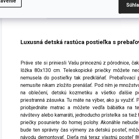
tavenie
antibakteriálna
úložného priestoru
Súhl
úprava - matrac
na oblečenie -
Popis
Podobné (2)
Súvisi
nemá odnímateľný
vnútorné členenie
poťah - v súlade...
skrine:...
Luxusná detská rastúca postieľka s prebaľ
Práve ste si priniesli Vašu princeznú z pôrodnice, ča
lôžka 80x130 cm. Teleskopické priečky môžete nech
nemusela do postieľky tak predkláňať. Prebaľovací p
nemusíte nikam zložito prenášať. Pod ním je množstvo
na oblečení, detskú kozmetiku a všetko ďalšie po
priestranná zásuvka. Tu máte na výber, ako ju využiť. 
priobjednáte matrac a môžete vedľa bábätka na tej
návštevy alebo kamaráti, jednoducho prístelka sa tiež h
priečky posuniete do hornej polohy. Akonáhle nebude 
bude ten správny čas výmeny za detskú posteľ, môž
návodu demontovať. Dieťa má teraz vlastnú posteľ 