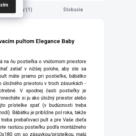
dekoratívne
asím
vankúšik (35x35
ace súbory (1)
Diskusia
cm) - prestieradlo
(110x150 cm),...
ovacím pultom Elegance Baby
ká na ňu postieľka o vnútornom priestore
ať zatiaľ v nižšej polohe, aby ste sa
ult máte priamo pri postieľke, bábätko
 úložného priestoru v troch zásuvkách -
trebné. V spodnej časti postieľky je
Ponecháte si ju ako úložný priestor alebo
to prístelke spať (v budúcnosti treba
odí). Bábätku je približne pol roka, takže
treba prebaľovací pult a pre Vaše dieťa
ete rastúcu postieľku podľa montážneho
80x180 cm so zásuvkou/prístelkou, malú