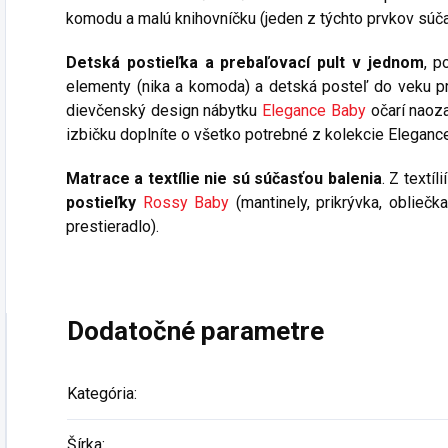
komodu a malú knihovníčku (jeden z týchto prvkov súča
Detská postieľka a prebaľovací pult v jednom
, p
elementy (nika a komoda) a detská posteľ do veku pr
dievčenský design nábytku
Elegance Baby
očarí naoz
izbičku doplníte o všetko potrebné z kolekcie Elegance
Matrace a textílie nie sú súčasťou balenia
. Z textí
postieľky
Rossy Baby
(mantinely, prikrývka, obliečk
prestieradlo).
Dodatočné parametre
Kategória
:
Šírka
: