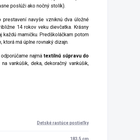
sne poslúži ako nočný stolík).
o prestavení navyše vzniknú dva úložné
ibližne 14 rokov veku dievčatka. Krásny
aj každú mamičku. Predškoláčkam potom
, ktorá má úplne rovnaký dizajn.
lií odporúčame najmä
textilnú súpravu do
a na vankúšik, deka, dekoračný vankúšik,
Detské rastúce postieľky
183,5 cm