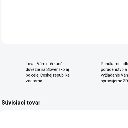
post
obr
DET
Tovar Vám náš kuriér
Ponúkame odb
dovezie na Slovensko aj
poradenstvo a
po celej Českej republike
vyžiadanie Vá
zadarmo.
spracujeme 3D
Súvisiaci tovar