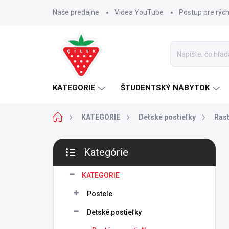
Prejsť
Naše predajne
Videa YouTube
Postup pre rýc
na
obsah
KATEGORIE
ŠTUDENTSKÝ NÁBYTOK
Domov
KATEGORIE
Detské postieľky
Rast
B
Kategórie
o
Preskočiť
č
kategórie
n
KATEGORIE
ý
Postele
p
a
Detské postieľky
n