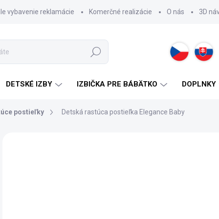
hle vybavenie reklamácie
Komerčné realizácie
O nás
3D ná
Hľadať
DETSKÉ IZBY
IZBIČKA PRE BÁBÄTKO
DOPLNKY
úce postieľky
Detská rastúca postieľka Elegance Baby
ZNAČKA:
CILEK
89
Jedn
2 -
cena