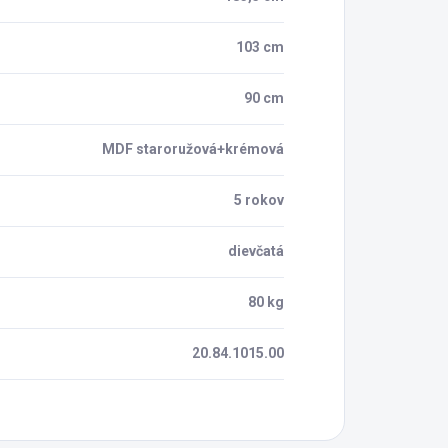
103 cm
90 cm
MDF staroružová+krémová
5 rokov
dievčatá
80 kg
20.84.1015.00