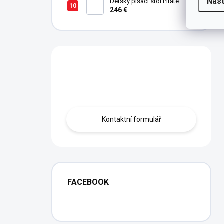
Nas
Detský písací stôl Pirate
246 €
Máte otázku?
Obraťte se na nás.
Kontaktní formulář
FACEBOOK