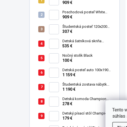
Studio pre 3 deti 90x200 cm s
909 €
úložným priestorom (schody)
Poschodová posteľ White
Studio pre 3 deti 90x200 cm s
909 €
úložným priestorom (schody)
Študentská posteľ 120x200
cm Black
307 €
Detská šatníková skriňa
trojdverová Pirate
535 €
Nočný stolík Black
100 €
Detská posteľ auto 100x190
cm GTE čierna
1 159 €
Študentská zostava nábytku
Trio
1 190 €
Detská komoda Champion
Racer
278 €
Tento w
Detský písací stôl Champion
súhlas 
Racer
179 €