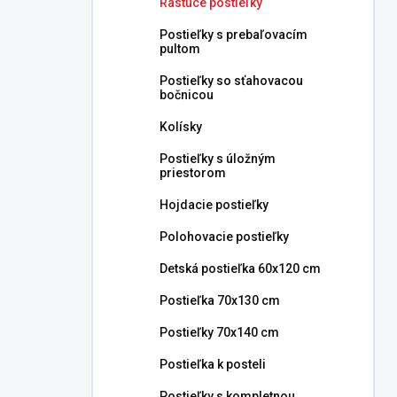
Rastúce postieľky
e
l
Postieľky s prebaľovacím
pultom
Postieľky so sťahovacou
bočnicou
Kolísky
Postieľky s úložným
priestorom
Hojdacie postieľky
Polohovacie postieľky
Detská postieľka 60x120 cm
Postieľka 70x130 cm
Postieľky 70x140 cm
Postieľka k posteli
Postieľky s kompletnou