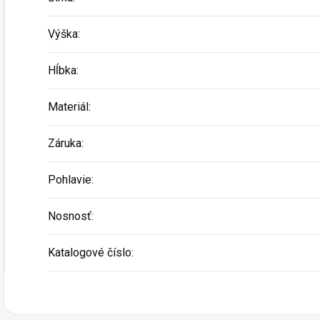
Výška
:
Hĺbka
:
Materiál
:
Záruka
:
Pohlavie
:
Nosnosť
:
Katalogové číslo
: