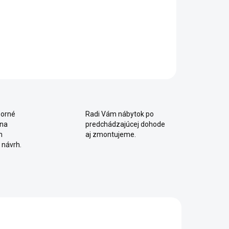
eľ a dva variabilne použiteľné úložné elementy (viď.
ázok)
AILNÉ INFORMÁCIE
OPÝTAŤ SA
Uložiť
orné
Radi Vám nábytok po
 na
predchádzajúcej dohode
m
aj zmontujeme.
 návrh.