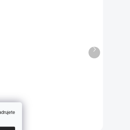
SKLADOM
2 - 8 TÝŽDŇOV
hránič
Posteľná
matraca
súprava do
80x180 cm
postieľky
Ďalší
80x130 cm
produkt
32 €
198 €
Rossy
Do košíka
Do košíka
hránič matraca
Textilné súprava
0x180 cm -
obsahuje: -
chrana matraca
ochranné
j voči tekutinám -
mantinely (na
00% bavlna -
všetky 4 strany) -
adrujete
riedušný -
povlak na vankúšik
rateľný
(35x45 cm),