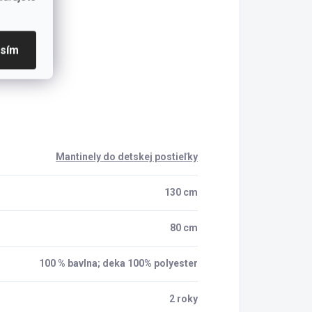
asím
Mantinely do detskej postieľky
130 cm
80 cm
100 % bavlna; deka 100% polyester
2 roky