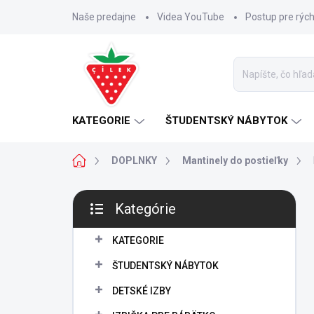
Prejsť
Naše predajne
Videa YouTube
Postup pre rýc
na
obsah
KATEGORIE
ŠTUDENTSKÝ NÁBYTOK
Domov
DOPLNKY
Mantinely do postieľky
B
Kategórie
o
Preskočiť
č
kategórie
n
KATEGORIE
ý
ŠTUDENTSKÝ NÁBYTOK
p
a
DETSKÉ IZBY
n