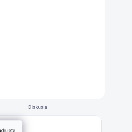
astúca
rastúca
ostieľka Baby
postieľka
Cotton
Natura Baby
599 €
679 €
Do košíka
Do košíka
astúca postieľka
Rastúca
aby Cotton je
postieľka Natura
deálnym
Baby je funkčným
ariantom, ak
a originálnym
referujete
prvkom v izbičke
adčasovosť a
pre bábätko. Nové
arebnú
technické riešenie
eutrálnosť izbičky
postieľky pre väčší
re bábätko. Nové
komfort a
Diskusia
echnické riešenie
variabilitu. -
ostieľky pre
rozmer...
äčší...
adrujete