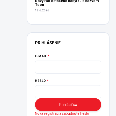
Nový rad detského nábytku s názvom
Toon
18.6.2026
PRIHLÁSENIE
E-MAIL
HESLO
Prihlásiť sa
Nová registrácia
Zabudnuté heslo