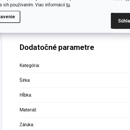
s ich používaním. Viac informácií
tu
.
POSTEĽNÁ SÚPRAVA DO POSTIEĽKY ROSSY
tavenie
Súhl
Romantická
posteľná súprava
pre dievčatko
Dodatočné parametre
Kategória
:
Šírka
:
Hĺbka
:
Materiál
:
Záruka
: