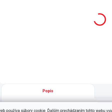
rastúca
rastúca
r
postieľka
postieľka
p
Elegance Baby
Romantic
899 €
799 €
Baby
Do košíka
Do košíka
Rastúca
Rastúca
R
postieľka Elegance
postieľka Romantic
B
Baby je funkčným
Baby je funkčným
i
a originálnym
a originálnym
v
prvkom v izbičke
prvkom v izbičke
p
pre bábätko. -
pre bábätko. Nové
n
nové technické
technické riešenie
f
riešenie postieľky
postieľky pre väčší
n
pre väčší komfort a
komfort a
p
Popis
variabilitu -...
variabilitu. -
t
rozmer ložnej...
p
v
eb používa súbory cookie. Ďalším prechádzaním tohto webu vyj