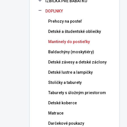
IZBIČKA PRE BÁBÄTKO
e
l
DOPLNKY
Prehozy na posteľ
Detské a študentské obliečky
Mantinely do postieľky
Baldachýny (moskytiéry)
Detské závesy a detské záclony
Detské lustre a lampičky
Stoličky a taburety
Taburety s úložným priestorom
Detské koberce
Matrace
Darčekové poukazy