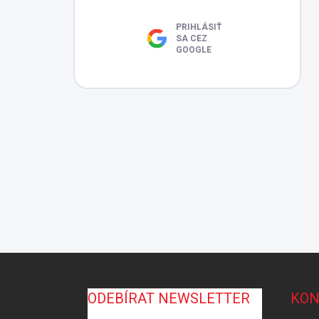
PRIHLÁSIŤ
SA CEZ
GOOGLE
Z
á
p
ODEBÍRAT NEWSLETTER
KON
ä