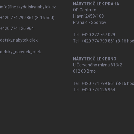
NÁBYTEK ČILEK PRAHA
info
@
hezkydetskynabytek.cz
OD Centrum
Hlavní 2459/108
+420 774 799 861 (8-16 hod)
Praha 4 - Spořilov
+420 774 126 964
Tel.: +420 272 767 029
detsky.nabytok.cilek
Tel.: +420 774 799 861 (8-16 hod
detsky_nabytek_cilek
NÁBYTEK ČILEK BRNO
U Červeného mlýna 613/2
612 00 Brno
Tel.: +420 774 799 861 (8-16 hod
Tel.: +420 774 126 964