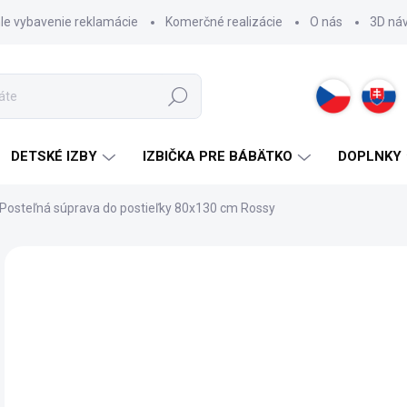
hle vybavenie reklamácie
Komerčné realizácie
O nás
3D ná
Hľadať
DETSKÉ IZBY
IZBIČKA PRE BÁBÄTKO
DOPLNKY
Posteľná súprava do postieľky 80x130 cm Rossy
ZNAČKA:
CILEK
19
Jedn
2 -
cena