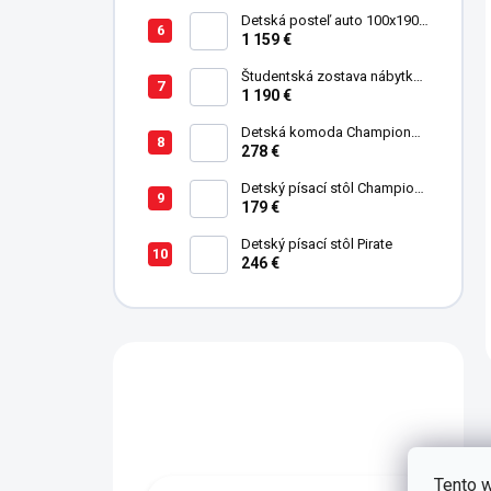
Detská posteľ auto 100x190
cm GTE čierna
1 159 €
Študentská zostava nábytku
Trio
1 190 €
Detská komoda Champion
Racer
278 €
Detský písací stôl Champion
Racer
179 €
Detský písací stôl Pirate
246 €
Máte otázku?
Obraťte se na nás.
Tento w