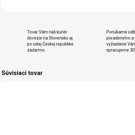
Tovar Vám náš kuriér
Ponúkame odb
dovezie na Slovensko aj
poradenstvo a
po celej Českej republike
vyžiadanie Vá
zadarmo.
spracujeme 3D
Súvisiaci tovar
2 - 8 TÝŽDŇOV
SKLADOM
Detská
Detská