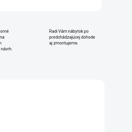
orné
Radi Vám nábytok po
 na
predchádzajúcej dohode
m
aj zmontujeme.
 návrh.
SKLADOM
SKLADOM
Detská
Detská