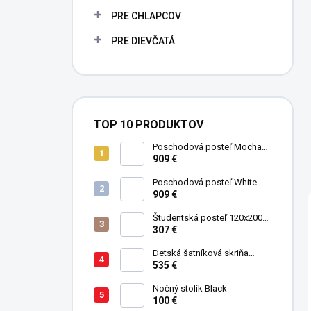
PRE CHLAPCOV
PRE DIEVČATÁ
TOP 10 PRODUKTOV
Poschodová posteľ Mocha
Studio pre 3 deti 90x200 cm s
909 €
úložným priestorom (schody)
Poschodová posteľ White
Studio pre 3 deti 90x200 cm s
909 €
úložným priestorom (schody)
Študentská posteľ 120x200
cm Black
307 €
Detská šatníková skriňa
trojdverová Pirate
535 €
Nočný stolík Black
100 €