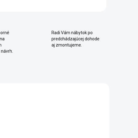
orné
Radi Vám nábytok po
 na
predchádzajúcej dohode
m
aj zmontujeme.
 návrh.
IA
AKCIA
SKLADOM
SKLADOM
Detská
Detská