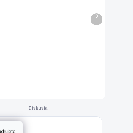
komoda
knižnica
irate
Pirate
Ďalší
produkt
266 €
161 €
Do košíka
Do košíka
etská komoda
Knižnica Pirate s
irate môže slúžiť
otvorenými
a ukladanie ako
policami, lemovaná
podnej bielizne a
kovovými detailmi,
robného
je tým pravým
blečenie, tak i
nábytkovým
račiek, školských
prvkom pre knihy a
otrieb a
dekorácie. -
asopisov. - štyri
rozmerných a
Diskusia
riestorné zásuvky
pevných 5 polic, do
 nosnosťou 15...
ktorých ľahko...
adrujete