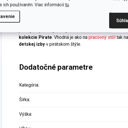
s ich používaním. Viac informácií
tu
.
Detská stolná lampa Pirate
tavenie
Súhl
Každý pirát si iste rád prezerá svoje poklady, číta v ma
plavby za poklady. A aby sa na ne mohol dívať vo dne aj
kolekcie Pirate
. Vhodná je ako na
pracovný stôl
tak n
detskej izby
v pirátskom štýle.
Dodatočné parametre
Kategória
:
Šírka
:
Výška
: