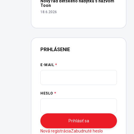
Nový rad detského nábytku s názvom
Toon
18.6.2026
PRIHLÁSENIE
E-MAIL
HESLO
Prihlásiť sa
Nová registrácia
Zabudnuté heslo