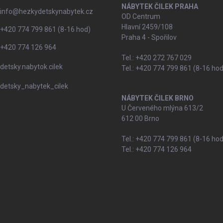
NÁBYTEK ČILEK PRAHA
info
@
hezkydetskynabytek.cz
OD Centrum
Hlavní 2459/108
+420 774 799 861 (8-16 hod)
Praha 4 - Spořilov
+420 774 126 964
Tel.: +420 272 767 029
detsky.nabytok.cilek
Tel.: +420 774 799 861 (8-16 hod
detsky_nabytek_cilek
NÁBYTEK ČILEK BRNO
U Červeného mlýna 613/2
612 00 Brno
Tel.: +420 774 799 861 (8-16 hod
Tel.: +420 774 126 964