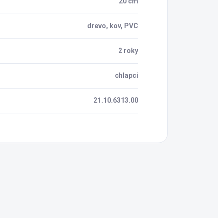
20 cm
drevo, kov, PVC
2 roky
chlapci
21.10.6313.00