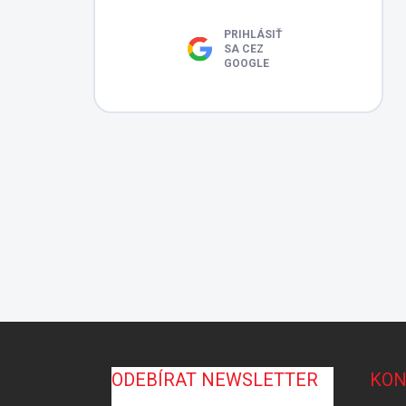
PRIHLÁSIŤ
SA CEZ
GOOGLE
Z
á
p
ODEBÍRAT NEWSLETTER
KON
ä