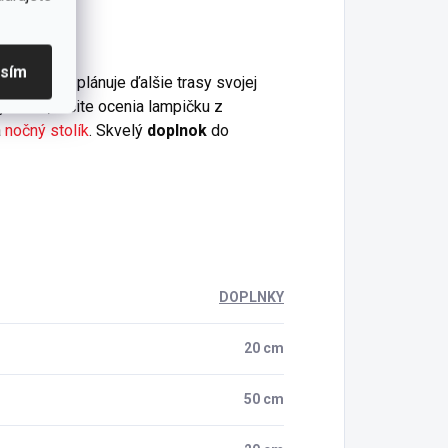
asím
pách alebo plánuje ďalšie trasy svojej
 v noci, určite ocenia lampičku z
a
nočný stolík
. Skvelý
doplnok
do
DOPLNKY
20 cm
50 cm