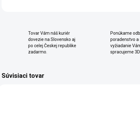
Tovar Vám náš kuriér
Ponúkame odb
dovezie na Slovensko aj
poradenstvo a
po celej Českej republike
vyžiadanie Vá
zadarmo.
spracujeme 3D
Súvisiaci tovar
AKCIA
AKCIA
AKC
SKLADOM
SKLADOM
Detský písací
Nástavec k