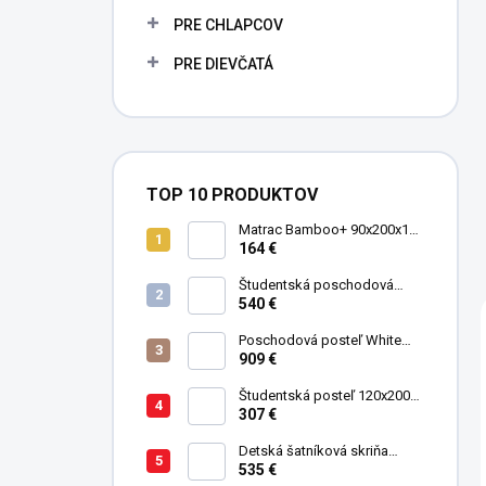
PRE CHLAPCOV
PRE DIEVČATÁ
TOP 10 PRODUKTOV
Matrac Bamboo+ 90x200x19
cm
164 €
Študentská poschodová
postel' 90x200 cm Mocha
540 €
Poschodová posteľ White
Studio pre 3 deti 90x200 cm s
909 €
úložným priestorom (schody)
Študentská posteľ 120x200
cm Black
307 €
Detská šatníková skriňa
trojdverová Pirate
535 €