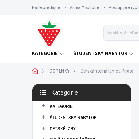
Prejsť
Naše predajne
Videa YouTube
Postup pre rýc
na
obsah
KATEGORIE
ŠTUDENTSKÝ NÁBYTOK
Domov
DOPLNKY
Detská stolná lampa Pirate
B
Kategórie
o
Preskočiť
č
kategórie
n
KATEGORIE
ý
ŠTUDENTSKÝ NÁBYTOK
p
a
DETSKÉ IZBY
n