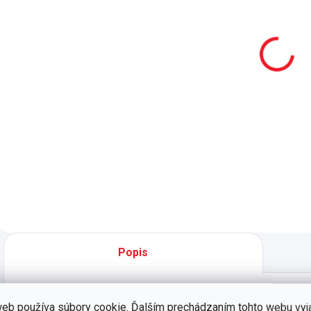
stôl Pirate
písaciemu
stolu Pirate
P
246 €
161 €
Do košíka
Do košíka
Písací stôl pre deti
a školákov Pirate
Nástavec k
D
sa perfektne hodí
písaciemu stolu
P
do každej pirátskej
Pirate pre viac
n
izby. - dve
úložného priestoru
s
priestorné zásuvky
na školské potreby,
d
s nosnosťou +
zošity a knihy. -
o
skrinka - možnosť
praktický úložný
h
rozšíriť úložný
priestor,
p
priestor o...
jednoduchá
č
Popis
inštalácia -
p
nástavec pre
s
rozšírenie...
eb používa súbory cookie. Ďalším prechádzaním tohto webu vyj