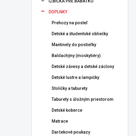
IZBIČKA PRE BÁBÄTKO
e
l
DOPLNKY
Prehozy na posteľ
Detské a študentské obliečky
Mantinely do postieľky
Baldachýny (moskytiéry)
Detské závesy a detské záclony
Detské lustre a lampičky
Stoličky a taburety
Taburety s úložným priestorom
Detské koberce
Matrace
Darčekové poukazy