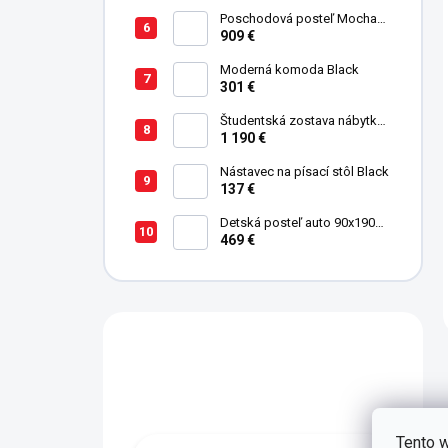
Poschodová posteľ Mocha
Studio pre 3 deti 90x200 cm s
909 €
úložným priestorom (schody)
Moderná komoda Black
301 €
Študentská zostava nábytku
Trio
1 190 €
Nástavec na písací stôl Black
137 €
Detská posteľ auto 90x190
cm Coupe Friend červená
469 €
Máte otázku?
Obraťte se na nás.
Tento w