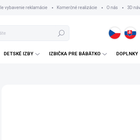
hle vybavenie reklamácie
Komerčné realizácie
O nás
3D ná
Hľadať
DETSKÉ IZBY
IZBIČKA PRE BÁBÄTKO
DOPLNKY
ZNAČKA:
CILEK
99
Jedn
SK
cena