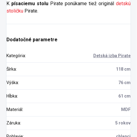
K
písaciemu stolu
Pirate ponúkame tiež originál
detskú
stoličku
Pirate.
Dodatočné parametre
Kategória
:
Detská izba Pirate
Šírka
:
118 cm
Výška
:
76 cm
Hĺbka
:
61 cm
Materiál
:
MDF
Záruka
:
5 rokov
Pohlavie
:
chlapci