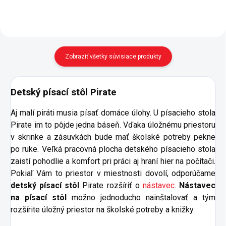
Zobraziť všetky súvisiace produkty
Detský písací stôl Pirate
Aj malí piráti musia písať domáce úlohy. U písacieho stola
Pirate im to pôjde jedna báseň. Vďaka úložnému priestoru
v skrinke a zásuvkách bude mať školské potreby pekne
po ruke. Veľká pracovná plocha detského písacieho stola
zaistí pohodlie a komfort pri práci aj hraní hier na počítači.
Pokiaľ Vám to priestor v miestnosti dovolí, odporúčame
detský písací stôl
Pirate rozšíriť o
nástavec
.
Nástavec
na písací stôl
možno jednoducho nainštalovať a tým
rozšírite úložný priestor na školské potreby a knižky.