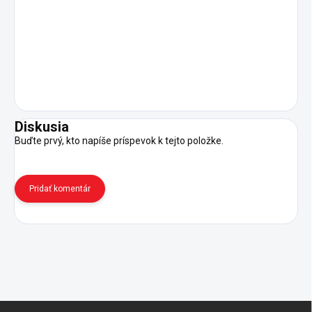
Diskusia
Buďte prvý, kto napíše príspevok k tejto položke.
Pridať komentár
Z