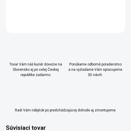
DETAILNÉ INFORMÁCIE
OPÝTAŤ SA
Uložiť
Tovar Vám náš kuriér dovezie na
Ponúkame odborné poradenstvo
Slovensko aj po celej Českej
a na vyžiadanie Vám spracujeme
republike zadarmo.
3D návrh.
Radi Vám nábytok po predchádzajúcej dohode aj zmontujeme.
Súvisiaci tovar