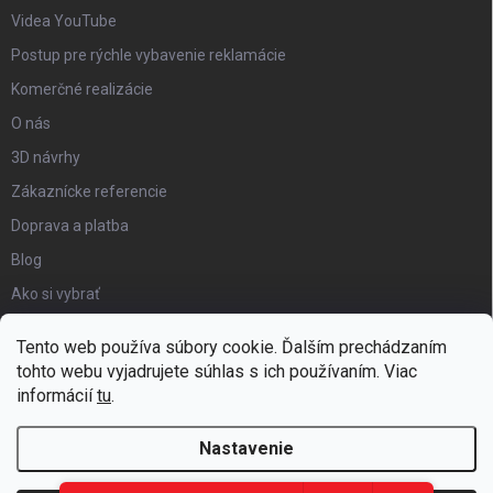
Videa YouTube
Postup pre rýchle vybavenie reklamácie
Komerčné realizácie
O nás
3D návrhy
Zákaznícke referencie
Doprava a platba
Blog
Ako si vybrať
Obchodné podmienky
Tento web používa súbory cookie. Ďalším prechádzaním
Certifikát kvality
tohto webu vyjadrujete súhlas s ich používaním. Viac
informácií
tu
.
Moja objednávka
Nastavenie