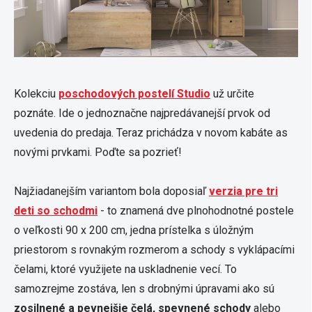
Kolekciu
poschodových postelí Studio
už určite
poznáte. Ide o jednoznačne najpredávanejší prvok od
uvedenia do predaja. Teraz prichádza v novom kabáte as
novými prvkami. Poďte sa pozrieť!
Najžiadanejším variantom bola doposiaľ
verzia pre tri
deti so schodmi
- to znamená dve plnohodnotné postele
o veľkosti 90 x 200 cm, jedna prístelka s úložným
priestorom s rovnakým rozmerom a schody s vyklápacími
čelami, ktoré využijete na uskladnenie vecí. To
samozrejme zostáva, len s drobnými úpravami ako sú
zosilnené a pevnejšie čelá, spevnené schody
alebo