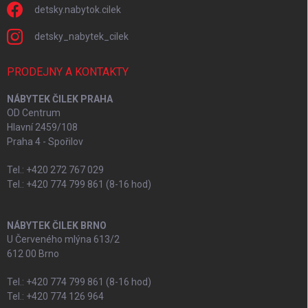
detsky.nabytok.cilek
detsky_nabytek_cilek
PRODEJNY A KONTAKTY
NÁBYTEK ČILEK PRAHA
OD Centrum
Hlavní 2459/108
Praha 4 - Spořilov
Tel.: +420 272 767 029
Tel.: +420 774 799 861 (8-16 hod)
NÁBYTEK ČILEK BRNO
U Červeného mlýna 613/2
612 00 Brno
Tel.: +420 774 799 861 (8-16 hod)
Tel.: +420 774 126 964