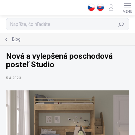
Prejsť
na
obsah
Hľadať
Blog
Nová a vylepšená poschodová
posteľ Studio
5.4.2023