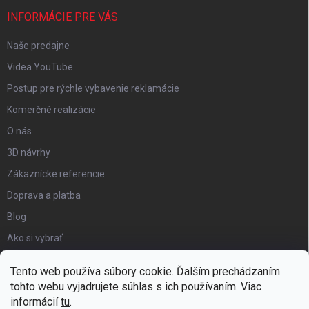
INFORMÁCIE PRE VÁS
Naše predajne
Videa YouTube
Postup pre rýchle vybavenie reklamácie
Komerčné realizácie
O nás
3D návrhy
Zákaznícke referencie
Doprava a platba
Blog
Ako si vybrať
Obchodné podmienky
Tento web používa súbory cookie. Ďalším prechádzaním
Certifikát kvality
tohto webu vyjadrujete súhlas s ich používaním. Viac
informácií
tu
.
Moja objednávka