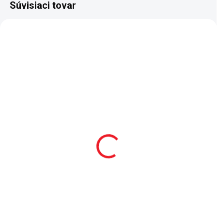
Súvisiaci tovar
VÝPREDAJ
SKLADOM
SKLADOM
Zvýšená posteľ 90x200
Vešiak ku skrini Duo
cm so schodmi Mocha
29 €
Studio
Do košíka
739 €
- doplnkový prvok ku všetkým
Do košíka
šatňovým skriniam z kolkácie
Duo a skrinke Duo 20.73.1003.00
Zvýšená posteľ 90x200 cm so
- získajte ďalší priestor na
schodmi Mocha Studio - set sa
zavesenie oblečenia a drobností
skladá zo spodného rámu,
- jednoduché...