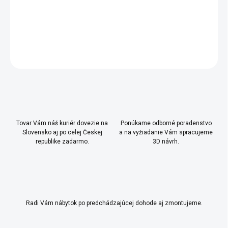
- tlmený doraz dverných pántov
DETAILNÉ INFORMÁCIE
OPÝTAŤ SA
Uložiť
Tovar Vám náš kuriér dovezie na
Ponúkame odborné poradenstvo
Slovensko aj po celej Českej
a na vyžiadanie Vám spracujeme
republike zadarmo.
3D návrh.
Radi Vám nábytok po predchádzajúcej dohode aj zmontujeme.