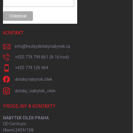
e
KONTAKT
info
@
hezkydetskynabytek.cz
+420 774 799 861 (8-16 hod)
+420 774 126 964
detsky.nabytok.cilek
detsky_nabytek_cilek
PRODEJNY A KONTAKTY
NÁBYTEK ČILEK PRAHA
OD Centrum
Hlavní 2459/108