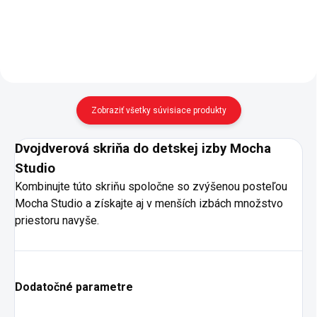
hornej postele a schodov -
súčasťou postele doskový
perforovaný rošt delený na tri
časti -...
Zobraziť všetky súvisiace produkty
Dvojdverová skriňa do detskej izby Mocha
Studio
Kombinujte túto skriňu spoločne so zvýšenou posteľou
Mocha Studio a získajte aj v menších izbách množstvo
priestoru navyše.
Dodatočné parametre