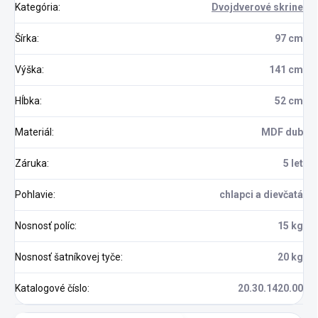
Kategória
:
Dvojdverové skrine
Šírka
:
97 cm
Výška
:
141 cm
Hĺbka
:
52 cm
Materiál
:
MDF dub
Záruka
:
5 let
Pohlavie
:
chlapci a dievčatá
Nosnosť políc
:
15 kg
Nosnosť šatníkovej tyče
:
20 kg
Katalogové číslo
:
20.30.1420.00