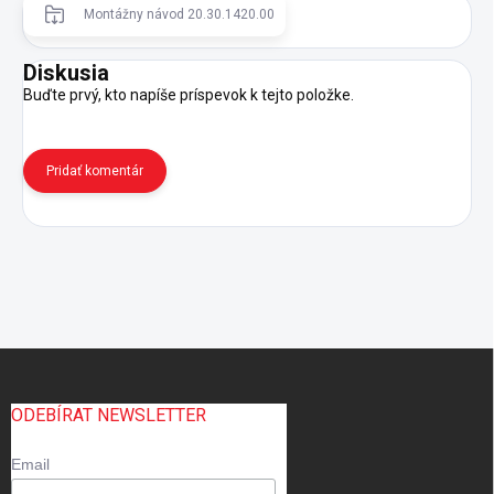
Montážny návod 20.30.1420.00
Diskusia
Buďte prvý, kto napíše príspevok k tejto položke.
Pridať komentár
Z
á
p
ODEBÍRAT NEWSLETTER
ä
t
Email
i