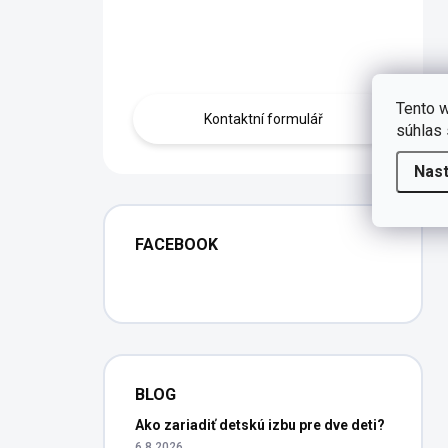
Máte otázku?
Obraťte se na nás.
Tento w
Kontaktní formulář
súhlas 
Nas
FACEBOOK
BLOG
Ako zariadiť detskú izbu pre dve deti?
6.8.2026