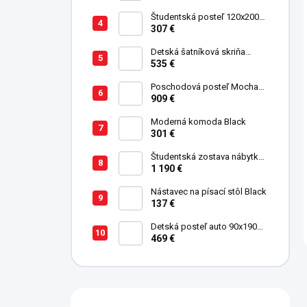
úložným priestorom (schody)
Študentská posteľ 120x200
cm Black
307 €
Detská šatníková skriňa
trojdverová Pirate
535 €
Poschodová posteľ Mocha
Studio pre 3 deti 90x200 cm s
909 €
úložným priestorom (schody)
Moderná komoda Black
301 €
Študentská zostava nábytku
Trio
1 190 €
Nástavec na písací stôl Black
137 €
Detská posteľ auto 90x190
cm Coupe Friend červená
469 €