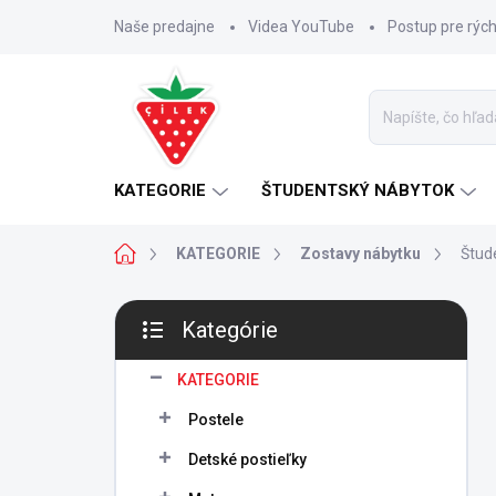
Prejsť
Naše predajne
Videa YouTube
Postup pre rýc
na
obsah
KATEGORIE
ŠTUDENTSKÝ NÁBYTOK
Domov
KATEGORIE
Zostavy nábytku
Štud
B
Kategórie
o
Preskočiť
č
kategórie
n
KATEGORIE
ý
Postele
p
a
Detské postieľky
n