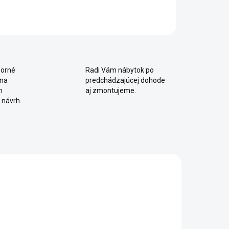
orné
Radi Vám nábytok po
 na
predchádzajúcej dohode
m
aj zmontujeme.
 návrh.