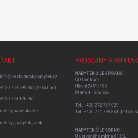
TAKT
PRODEJNY A KONTAK
NÁBYTEK ČILEK PRAHA
info
@
hezkydetskynabytek.cz
OD Centrum
Hlavní 2459/108
+420 774 799 861 (8-16 hod)
Praha 4 - Spořilov
+420 774 126 964
Tel.: +420 272 767 029
detsky.nabytok.cilek
Tel.: +420 774 799 861 (8-16 hod
detsky_nabytek_cilek
NÁBYTEK ČILEK BRNO
U Červeného mlýna 613/2