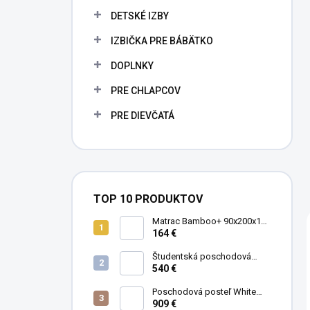
DETSKÉ IZBY
IZBIČKA PRE BÁBÄTKO
DOPLNKY
PRE CHLAPCOV
PRE DIEVČATÁ
TOP 10 PRODUKTOV
Matrac Bamboo+ 90x200x19
cm
164 €
Študentská poschodová
postel' 90x200 cm Mocha
540 €
Poschodová posteľ White
Studio pre 3 deti 90x200 cm s
909 €