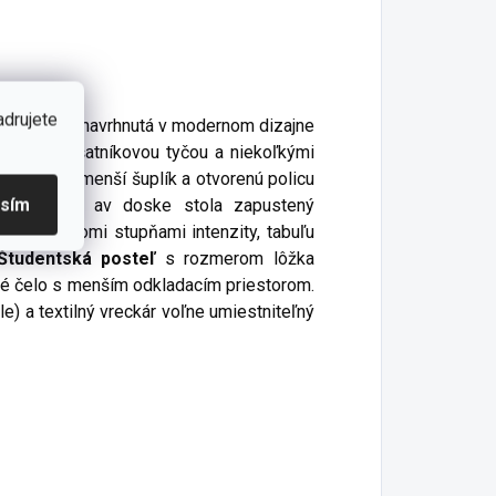
adrujete
zby Trio je navrhnutá v modernom dizajne
vybavená šatníkovou tyčou a niekoľkými
í stôl
má menší šuplík a otvorenú policu
asím
lskú tašku av doske stola zapustený
ištu s tromi stupňami intenzity, tabuľu
Študentská posteľ
s rozmerom lôžka
é čelo s menším odkladacím priestorom.
) a textilný vreckár voľne umiestniteľný