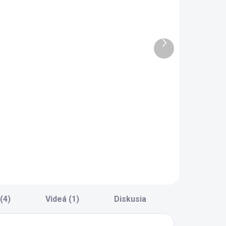
2 - 8 TÝŽDŇOV
SKLADOM
Vysoká
Študentská
komoda Trio
knižnica Trio
Ďalší
362 €
259 €
produkt
Do košíka
Do košíka
ysoká komoda
- knižnica do
rio - komoda do
študentskej izby -
tudentskej izby -
skrinka s dvierkami
x zásuvka s
i otvorené police
lmením dorazu
prvá je delená
riečkou) -
osnosť každej
ásuvky 15 kg
 vhodná do
(4)
Videá (1)
Diskusia
enších...