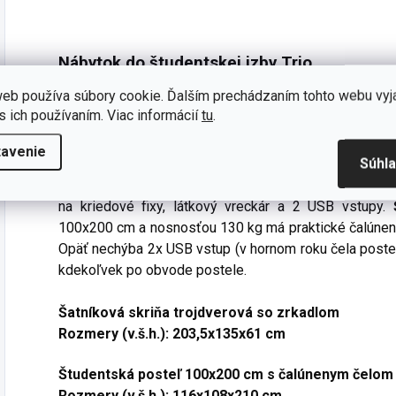
Nábytok do študentskej izby Trio
eb používa súbory cookie. Ďalším prechádzaním tohto webu vyj
Základná zostava nábytku pre zariadenie študentskej i
s ich používaním. Viac informácií
tu
.
a je ladená do modrej farby.
Trojdverová skriňa
je 
policami. Pánty majú integrované tlmenie dorazu.
Písac
tavenie
Súhl
pod pracovnou doskou, po stranách háčik na ško
ceruzkovník. Nadstavec ponúka posuvnú LED svetelnú l
na kriedové fixy, látkový vreckár a 2 USB vstupy.
100x200 cm a nosnosťou 130 kg má praktické čalúnen
Opäť nechýba 2x USB vstup (v hornom roku čela postele
kdekoľvek po obvode postele.
Šatníková skriňa trojdverová so zrkadlom
Rozmery (v.š.h.): 203,5x135x61 cm
Študentská posteľ 100x200 cm s čalúnenym čelom
Rozmery (v.š.h.): 116x108x210 cm