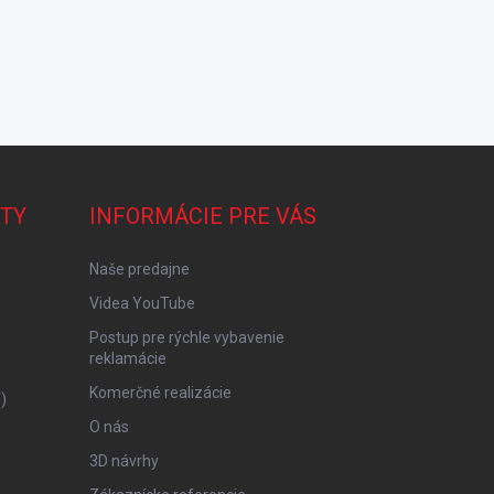
TY
INFORMÁCIE PRE VÁS
Naše predajne
Videa YouTube
Postup pre rýchle vybavenie
reklamácie
Komerčné realizácie
)
O nás
3D návrhy