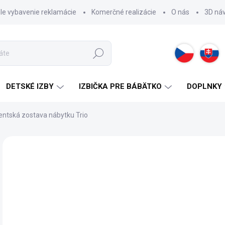
hle vybavenie reklamácie
Komerčné realizácie
O nás
3D ná
Hľadať
DETSKÉ IZBY
IZBIČKA PRE BÁBÄTKO
DOPLNKY
entská zostava nábytku Trio
ZNAČKA:
CILEK
AKCIA
1 
Jedn
2 -
cena