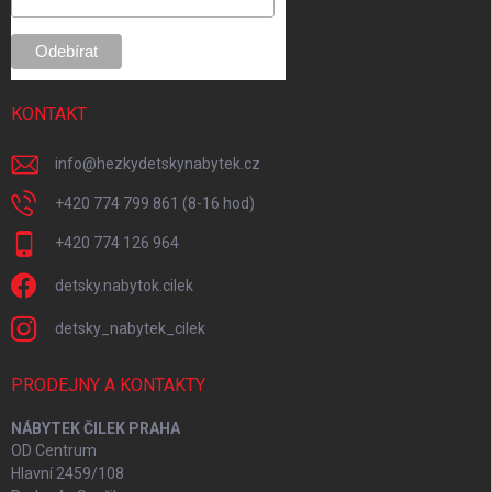
e
KONTAKT
info
@
hezkydetskynabytek.cz
+420 774 799 861 (8-16 hod)
+420 774 126 964
detsky.nabytok.cilek
detsky_nabytek_cilek
PRODEJNY A KONTAKTY
NÁBYTEK ČILEK PRAHA
OD Centrum
Hlavní 2459/108