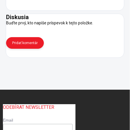
Diskusia
Buďte prvý, kto napíše príspevok k tejto položke.
Pridať komentár
Z
á
p
ODEBÍRAT NEWSLETTER
ä
t
Email
i