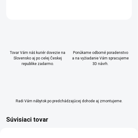
OPÝTAŤ SA
Uložiť
Tovar Vám náš kuriér dovezie na
Ponúkame odborné poradenstvo
Slovensko aj po celej Českej
a na vyžiadanie Vám spracujeme
republike zadarmo.
3D návrh.
Radi Vám nábytok po predchádzajúcej dohode aj zmontujeme.
Súvisiaci tovar
AKCIA