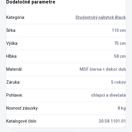
Dodatočné parametre
Kategória
:
Študentský nábytok Black
Šírka
:
110 cm
Výška
:
75 cm
Hĺbka
:
58 cm
Materiál
:
MDF čierna + dekor dub
Záruka
:
5 rokov
Pohlavie
:
chlapci a dievčatá
Nosnosť zásuvky
:
8 kg
Katalogové číslo
:
20.58.1101.01