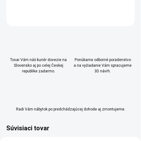
DETAILNÉ INFORMÁCIE
OPÝTAŤ SA
Uložiť
Tovar Vám náš kuriér dovezie na
Ponúkame odborné poradenstvo
Slovensko aj po celej Českej
a na vyžiadanie Vám spracujeme
republike zadarmo.
3D návrh.
Radi Vám nábytok po predchádzajúcej dohode aj zmontujeme.
Súvisiaci tovar