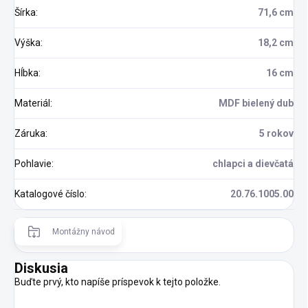
Šírka
:
71,6 cm
Výška
:
18,2 cm
Hĺbka
:
16 cm
Materiál
:
MDF bielený dub
Záruka
:
5 rokov
Pohlavie
:
chlapci a dievčatá
Katalogové číslo
:
20.76.1005.00
Montážny návod
Diskusia
Buďte prvý, kto napíše príspevok k tejto položke.