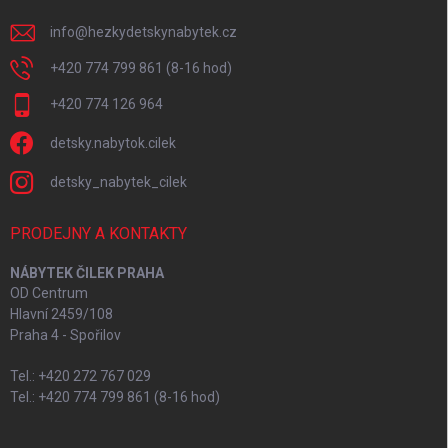
info
@
hezkydetskynabytek.cz
+420 774 799 861 (8-16 hod)
+420 774 126 964
detsky.nabytok.cilek
detsky_nabytek_cilek
PRODEJNY A KONTAKTY
NÁBYTEK ČILEK PRAHA
OD Centrum
Hlavní 2459/108
Praha 4 - Spořilov
Tel.: +420 272 767 029
Tel.: +420 774 799 861 (8-16 hod)