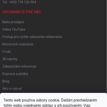
Tel.: +420 774 126 964
INFORMÁCIE PRE VÁS
Naše predajne
Videa YouTube
Postup pre rýchle vybavenie reklamácie
Komerčné realizácie
O nás
3D návrhy
Zákaznícke referencie
Doprava a platba
Blog
Ako si vybrať
Obchodné podmienky
Tento web používa súbory cookie. Ďalším prechádzaním
Certifikát kvality
tohto webu vyjadrujete súhlas s ich používaním. Viac