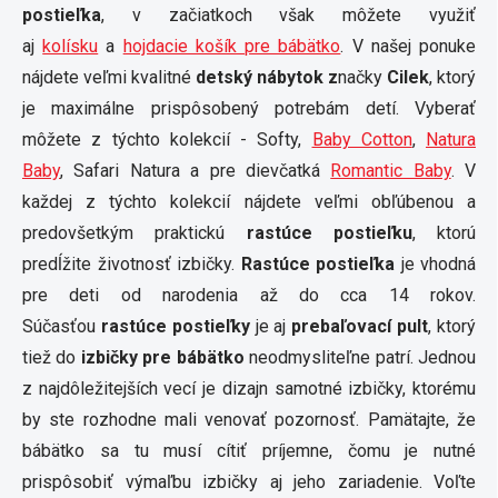
postieľka
, v začiatkoch však môžete využiť
aj
kolísku
a
hojdacie košík pre bábätko
. V našej ponuke
nájdete veľmi kvalitné
detský nábytok z
načky
Cilek
, ktorý
je maximálne prispôsobený potrebám detí. Vyberať
môžete z týchto kolekcií - Softy,
Baby Cotton
,
Natura
Baby
, Safari Natura a pre dievčatká
Romantic Baby
. V
každej z týchto kolekcií nájdete veľmi obľúbenou a
predovšetkým praktickú
rastúce postieľku
, ktorú
predĺžite životnosť izbičky.
Rastúce postieľka
je vhodná
pre deti od narodenia až do cca 14 rokov.
Súčasťou
rastúce postieľky
je aj
prebaľovací pult
, ktorý
tiež do
izbičky pre bábätko
neodmysliteľne patrí. Jednou
z najdôležitejších vecí je dizajn samotné izbičky, ktorému
by ste rozhodne mali venovať pozornosť. Pamätajte, že
bábätko sa tu musí cítiť príjemne, čomu je nutné
prispôsobiť výmaľbu izbičky aj jeho zariadenie. Voľte