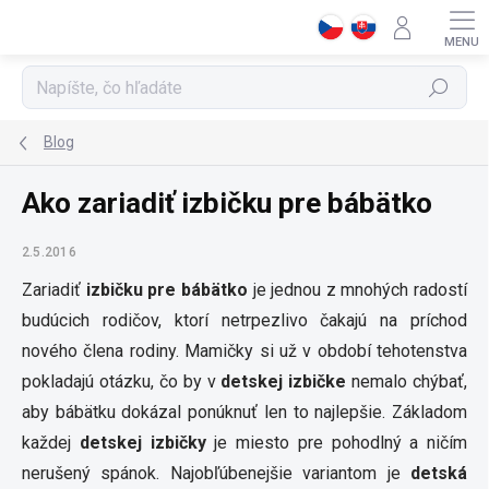
Prejsť
na
obsah
Hľadať
Blog
Ako zariadiť izbičku pre bábätko
2.5.2016
Zariadiť
izbičku pre bábätko
je jednou z mnohých radostí
budúcich rodičov, ktorí netrpezlivo čakajú na príchod
nového člena rodiny. Mamičky si už v období tehotenstva
pokladajú otázku, čo by v
detskej izbičke
nemalo chýbať,
aby bábätku dokázal ponúknuť len to najlepšie. Základom
každej
detskej izbičky
je miesto pre pohodlný a ničím
nerušený spánok. Najobľúbenejšie variantom je
detská