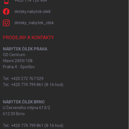
+420 774 126 964
detsky.nabytok.cilek
detsky_nabytek_cilek
PRODEJNY A KONTAKTY
NÁBYTEK ČILEK PRAHA
OD Centrum
Hlavní 2459/108
Praha 4 - Spořilov
Tel.: +420 272 767 029
Tel.: +420 774 799 861 (8-16 hod)
NÁBYTEK ČILEK BRNO
U Červeného mlýna 613/2
612 00 Brno
Tel.: +420 774 799 861 (8-16 hod)