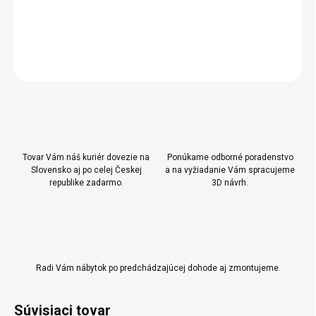
- guľaté úchytky (nastaviteľná výška u skrinky)
DETAILNÉ INFORMÁCIE
OPÝTAŤ SA
Uložiť
Tovar Vám náš kuriér dovezie na
Ponúkame odborné poradenstvo
Slovensko aj po celej Českej
a na vyžiadanie Vám spracujeme
republike zadarmo.
3D návrh.
Radi Vám nábytok po predchádzajúcej dohode aj zmontujeme.
Súvisiaci tovar