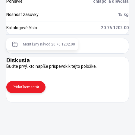
Pohlavie
:
chlapci a dievčatá
Nosnosť zásuvky
:
15 kg
Katalogové číslo
:
20.76.1202.00
Montážny návod 20.76.1202.00
Diskusia
Buďte prvý, kto napíše príspevok k tejto položke.
Pridať komentár