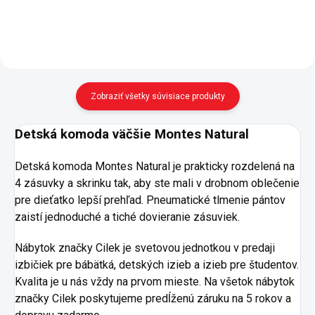
rozmer lôžka 90x200 cm -
markíza výber z 3 farieb
(béžová,...
Zobraziť všetky súvisiace produkty
Detská komoda väčšie Montes Natural
Detská komoda Montes Natural je prakticky rozdelená na
4 zásuvky a skrinku tak, aby ste mali v drobnom oblečenie
pre dieťatko lepší prehľad. Pneumatické tlmenie pántov
zaistí jednoduché a tiché dovieranie zásuviek.
Nábytok značky Cilek je svetovou jednotkou v predaji
izbičiek pre bábätká, detských izieb a izieb pre študentov.
Kvalita je u nás vždy na prvom mieste. Na všetok nábytok
značky Cilek poskytujeme predĺženú záruku na 5 rokov a