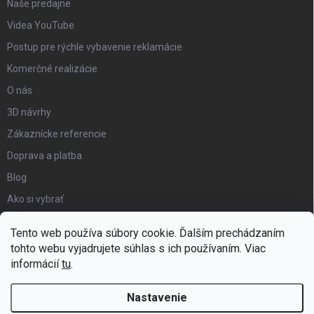
Naše predajne
Videa YouTube
Postup pre rýchle vybavenie reklamácie
Komerčné realizácie
O nás
3D návrhy
Zákaznícke referencie
Doprava a platba
Blog
Ako si vybrať
Obchodné podmienky
Tento web používa súbory cookie. Ďalším prechádzaním
Certifikát kvality
tohto webu vyjadrujete súhlas s ich používaním. Viac
informácií
tu
.
Moja objednávka
Nastavenie