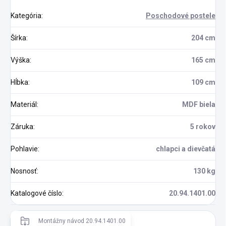
Kategória
:
Poschodové postele
Šírka
:
204 cm
Výška
:
165 cm
Hĺbka
:
109 cm
Materiál
:
MDF biela
Záruka
:
5 rokov
Pohlavie
:
chlapci a dievčatá
Nosnosť
:
130 kg
Katalogové číslo
:
20.94.1401.00
Montážny návod 20.94.1401.00