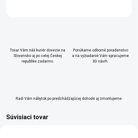
OPÝTAŤ SA
Uložiť
Tovar Vám náš kuriér dovezie na
Ponúkame odborné poradenstvo
Slovensko aj po celej Českej
a na vyžiadanie Vám spracujeme
republike zadarmo.
3D návrh.
Radi Vám nábytok po predchádzajúcej dohode aj zmontujeme.
Súvisiaci tovar
AKCIA