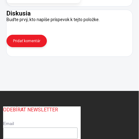
Diskusia
Buďte prvý, kto napíše príspevok k tejto položke.
Pridať komentár
Z
á
p
ODEBÍRAT NEWSLETTER
ä
t
Email
i
e