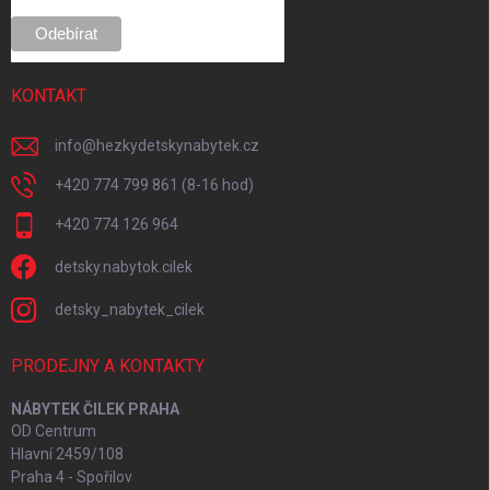
KONTAKT
info
@
hezkydetskynabytek.cz
+420 774 799 861 (8-16 hod)
+420 774 126 964
detsky.nabytok.cilek
detsky_nabytek_cilek
PRODEJNY A KONTAKTY
NÁBYTEK ČILEK PRAHA
OD Centrum
Hlavní 2459/108
Praha 4 - Spořilov