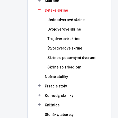
Matrace
e
l
Detské skrine
Jednodverové skrine
Dvojdverové skrine
Trojdverové skrine
Štvordverové skrine
Skrine s posuvnými dverami
Skrine so zrkadlom
Nočné stolíky
Písacie stoly
Komody, skrinky
Knižnice
Stoličky, taburety