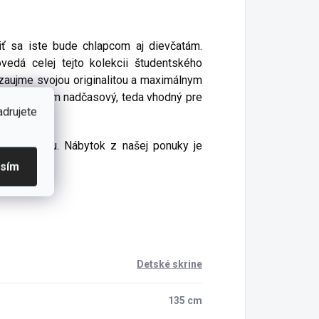
iť sa iste bude chlapcom aj dievčatám.
edá celej tejto kolekcii študentského
 zaujme svojou originalitou a maximálnym
redovšetkým nadčasový, teda vhodný pre
adrujete
ozrejmosťou. Nábytok z našej ponuky je
asím
Detské skrine
135 cm