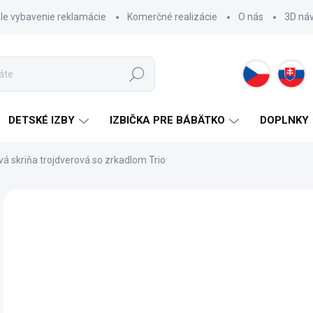
hle vybavenie reklamácie
Komerčné realizácie
O nás
3D ná
Hľadať
DETSKÉ IZBY
IZBIČKA PRE BÁBÄTKO
DOPLNKY
vá skriňa trojdverová so zrkadlom Trio
ZNAČKA:
CILEK
55
Jedn
SK
cena