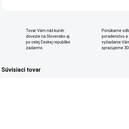
Tovar Vám náš kuriér
Ponúkame odb
dovezie na Slovensko aj
poradenstvo a
po celej Českej republike
vyžiadanie Vá
zadarmo.
spracujeme 3D
Súvisiaci tovar
SKLADOM
2 - 8 TÝŽDŇOV
Moderná
Skrinka Trio