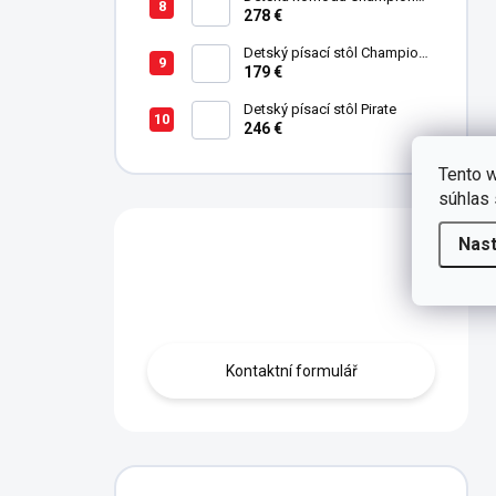
Racer
278 €
Detský písací stôl Champion
Racer
179 €
Detský písací stôl Pirate
246 €
Tento w
súhlas 
Nas
Máte otázku?
Obraťte se na nás.
Kontaktní formulář