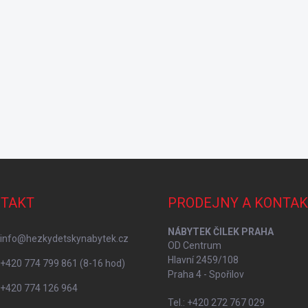
TAKT
PRODEJNY A KONTAK
NÁBYTEK ČILEK PRAHA
info
@
hezkydetskynabytek.cz
OD Centrum
Hlavní 2459/108
+420 774 799 861 (8-16 hod)
Praha 4 - Spořilov
+420 774 126 964
Tel.: +420 272 767 029