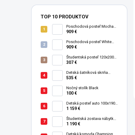
TOP 10 PRODUKTOV
Poschodová posteľ Mocha
Studio pre 3 deti 90x200 cm s
909 €
úložným priestorom (schody)
Poschodová posteľ White
Studio pre 3 deti 90x200 cm s
909 €
úložným priestorom (schody)
Študentská posteľ 120x200
cm Black
307 €
Detská šatníková skriňa
trojdverová Pirate
535 €
Nočný stolík Black
100 €
Detská posteľ auto 100x190
cm GTE čierna
1 159 €
Študentská zostava nábytku
Trio
1 190 €
Detská komoda Champion