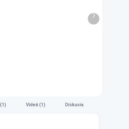
atníková
100x200 cm
kriňa
Romantica
Ďalší
dvojdverová
produkt
435 €
140 €
rio
Do košíka
Do košíka
vojdverová
atníková skriňa do
tudentskej izby -
nútorné
ybavenie skrine:
x polica,
atníková tyč, 1x
ásuvka - možné
ozšíriť o vonkajši
(1)
Videá (1)
Diskusia
ešiak
0.40.1005.00,...