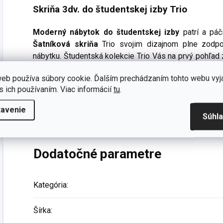
Skriňa 3dv. do študentskej izby Trio
Moderný nábytok do študentskej izby
patrí a páč
Šatníková skriňa
Trio svojim dizajnom plne zodpov
nábytku. Študentská kolekcie Trio Vás na prvý pohľad
využitím každého najmenšieho kúsku. Je moderný a p
eb používa súbory cookie. Ďalším prechádzaním tohto webu vyj
školákov i mladých dospievajúcich ľudí.
s ich používaním. Viac informácií
tu
.
Záruka kvality vrátane certifikácie GS je u nás sam
tavenie
špičkovej kvality s predĺženou zárukou 5 rokov.
Súhl
Dodatočné parametre
Kategória
:
Šírka
: