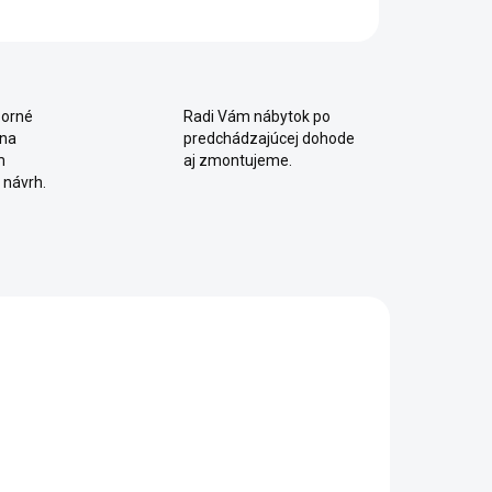
orné
Radi Vám nábytok po
 na
predchádzajúcej dohode
m
aj zmontujeme.
 návrh.
2 - 8 TÝŽDŇOV
2 - 8 TÝŽDŇOV
Študentská
Čelo k posteli