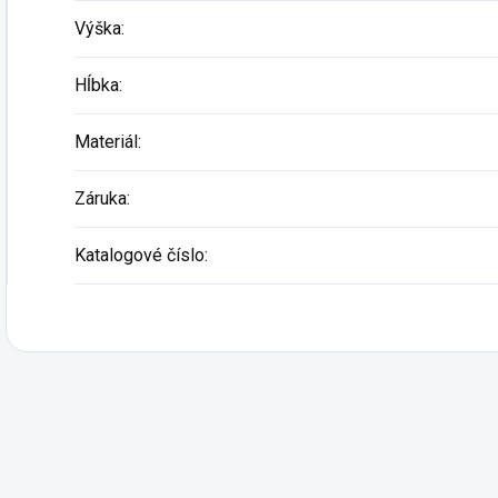
Výška
:
Hĺbka
:
Materiál
:
Záruka
:
Katalogové číslo
: