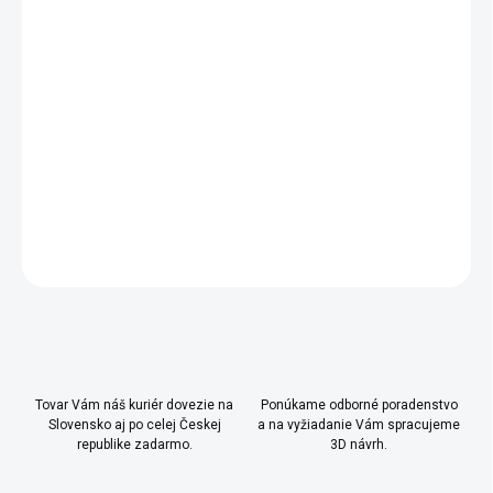
- ľahká orientácia pre deti pomocou značiek
- nastaviteľná výška úchytiek
- šatníková tyč na ramienka
DETAILNÉ INFORMÁCIE
OPÝTAŤ SA
Uložiť
Tovar Vám náš kuriér dovezie na
Ponúkame odborné poradenstvo
Slovensko aj po celej Českej
a na vyžiadanie Vám spracujeme
republike zadarmo.
3D návrh.