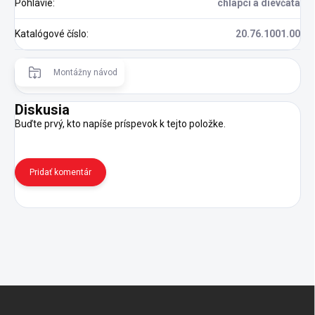
Pohlavie
:
chlapci a dievčatá
Katalógové číslo
:
20.76.1001.00
Montážny návod
Diskusia
Buďte prvý, kto napíše príspevok k tejto položke.
Pridať komentár
Z
á