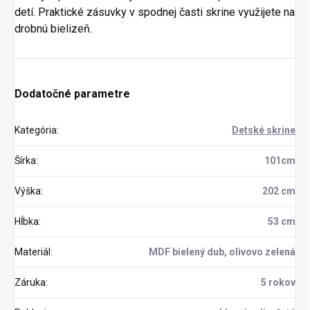
detí. Praktické zásuvky v spodnej časti skrine využijete na
drobnú bielizeň.
Dodatočné parametre
Kategória
:
Detské skrine
Šírka
:
101cm
Výška
:
202 cm
Hĺbka
:
53 cm
Materiál
:
MDF bielený dub, olivovo zelená
Záruka
:
5 rokov