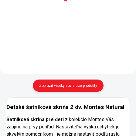
Do košíka
Do košíka
Detská komoda väčšie Montes
Natural - komoda je praktickým
Trojdverová šatníková skriňa z
úložným priestorom v každej
kolekcie nábytku Montes
detskej izbe - štyri priestranné
Natural - pneumatické brzdy
zásuvky s kvalitným tlmeným
pántov dverí pre bezhlučné a
pojazdom, prakticky...
bezpečné zatváranie dverí -
police rôznych veľkostí - ľahká...
Zobraziť všetky súvisiace produkty
Detská šatníková skriňa 2 dv. Montes Natural
Šatníková skriňa pre deti
z kolekcie Montes Vás
zaujme na prvý pohľad. Nastaviteľná výška úchytiek je
skvelým pomocníkom - je možné nastaviť podľa rastu