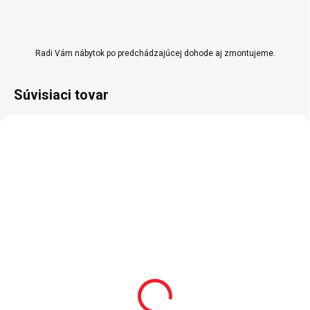
Radi Vám nábytok po predchádzajúcej dohode aj zmontujeme.
Súvisiaci tovar
2 - 8 TÝŽDŇOV
2 - 8 TÝŽDŇOV
Detská šatníková skriňa
Detská komoda väčšie
trojdverová Montes
Montes Natural
Natural
327 €
540 €