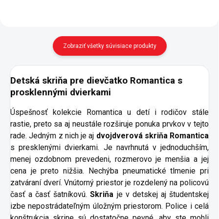
Zobraziť všetky súvisiace produkty
Detská skriňa pre dievčatko Romantica s
prosklennými dvierkami
Úspešnosť kolekcie Romantica u detí i rodičov stále
rastie, preto sa aj neustále rozširuje ponuka prvkov v tejto
rade. Jedným z nich je aj
dvojdverová skriňa Romantica
s presklenými dvierkami. Je navrhnutá v jednoduchším,
menej ozdobnom prevedeni, rozmerovo je menšia a jej
cena je preto nižšia. Nechýba pneumatické tlmenie pri
zatváraní dverí. Vnútorný priestor je rozdelený na policovú
časť a časť šatníkovú.
Skriňa
je v detskej aj študentskej
izbe nepostrádateľným úložným priestorom. Police i celá
konštrukcia skrine sú dostatočne pevné, aby ste mohli