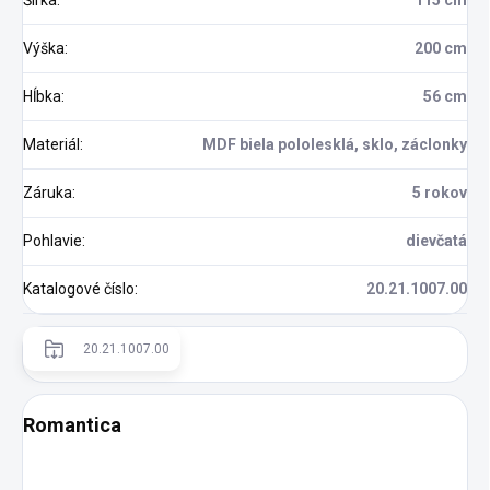
Šírka
:
115 cm
Výška
:
200 cm
Hĺbka
:
56 cm
Materiál
:
MDF biela pololesklá, sklo, záclonky
Záruka
:
5 rokov
Pohlavie
:
dievčatá
Katalogové číslo
:
20.21.1007.00
20.21.1007.00
Romantica