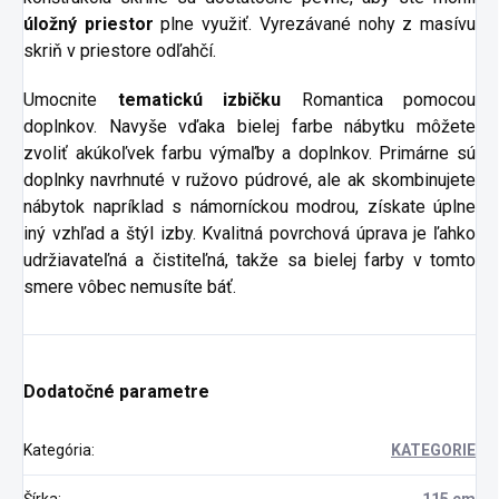
úložný priestor
plne využiť. Vyrezávané nohy z masívu
skriň v priestore odľahčí.
Umocnite
tematickú izbičku
Romantica pomocou
doplnkov. Navyše vďaka bielej farbe nábytku môžete
zvoliť akúkoľvek farbu výmaľby a doplnkov. Primárne sú
doplnky navrhnuté v ružovo púdrové, ale ak skombinujete
nábytok napríklad s námorníckou modrou, získate úplne
iný vzhľad a štýl izby. Kvalitná povrchová úprava je ľahko
udržiavateľná a čistiteľná, takže sa bielej farby v tomto
smere vôbec nemusíte báť.
Dodatočné parametre
Kategória
:
KATEGORIE