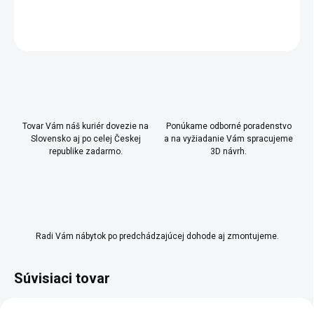
OPÝTAŤ SA
Uložiť
Tovar Vám náš kuriér dovezie na
Ponúkame odborné poradenstvo
Slovensko aj po celej Českej
a na vyžiadanie Vám spracujeme
republike zadarmo.
3D návrh.
Radi Vám nábytok po predchádzajúcej dohode aj zmontujeme.
Súvisiaci tovar