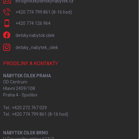
info
@
hezkydetskynabytek.cz
+420 774 799 861 (8-16 hod)
+420 774 126 964
detsky.nabytok.cilek
detsky_nabytek_cilek
PRODEJNY A KONTAKTY
NÁBYTEK ČILEK PRAHA
OD Centrum
Hlavní 2459/108
Praha 4 - Spořilov
Tel.: +420 272 767 029
Tel.: +420 774 799 861 (8-16 hod)
NÁBYTEK ČILEK BRNO
U Červeného mlýna 613/2