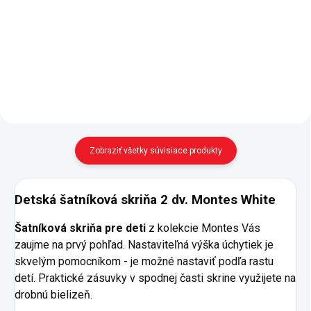
Komoda z kolekcieMontes
Nástenná polica je nenápadným
White do izbičky pre dievča aj pre
pomocníkom pre uloženie
chlapca. - kvalitné pojazdy
hračiek, knižiek, dekorácií. - v
zásuviek - 3 priestranné zásuvky
dezéne Montes White -
(prvá je delená priečkou na
zavesenie na stenu
tretiny)
Zobraziť všetky súvisiace produkty
Detská šatníková skriňa 2 dv. Montes White
Šatníková skriňa pre deti
z kolekcie Montes Vás
zaujme na prvý pohľad. Nastaviteľná výška úchytiek je
skvelým pomocníkom - je možné nastaviť podľa rastu
detí. Praktické zásuvky v spodnej časti skrine využijete na
drobnú bielizeň.