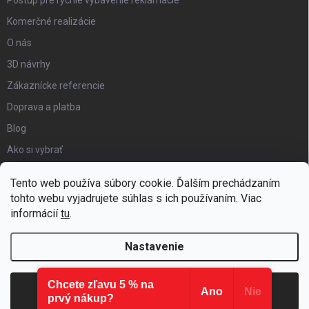
Komerčné realizácie
O nás
3D návrhy
Zákaznícke referencie
Doprava a platba
Blog
Ako si vybrať
Obchodné podmienky
Tento web používa súbory cookie. Ďalším prechádzaním
Certifikát kvality
tohto webu vyjadrujete súhlas s ich používaním. Viac
informácií
tu
.
Moja objednávka
Nastavenie
Chcete zľavu 5 % na
Copyright 2026
Hezký detský nábytok
. Všetky práva vyhradené.
Súhlasím
Ano
Nie
prvý nákup?
Vytvoril Shoptet