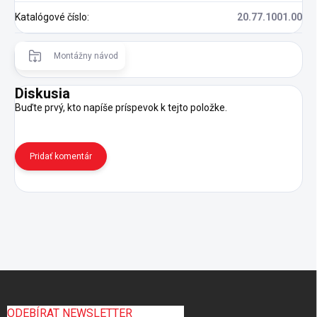
Katalógové číslo
:
20.77.1001.00
Montážny návod
Diskusia
Buďte prvý, kto napíše príspevok k tejto položke.
Pridať komentár
Z
á
p
ODEBÍRAT NEWSLETTER