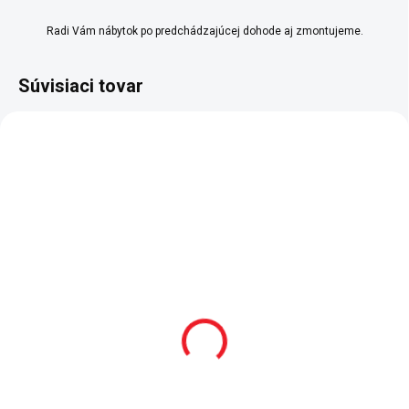
Radi Vám nábytok po predchádzajúcej dohode aj zmontujeme.
Súvisiaci tovar
SKLADOM
SKLADOM
Detská komoda Montes
Detská nástenná polica
White
Montes White
210 €
47 €
Do košíka
Do košíka