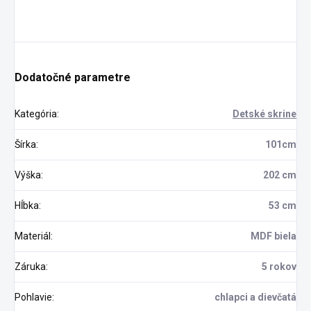
Dodatočné parametre
Kategória
:
Detské skrine
Šírka
:
101cm
Výška
:
202 cm
Hĺbka
:
53 cm
Materiál
:
MDF biela
Záruka
:
5 rokov
Pohlavie
:
chlapci a dievčatá