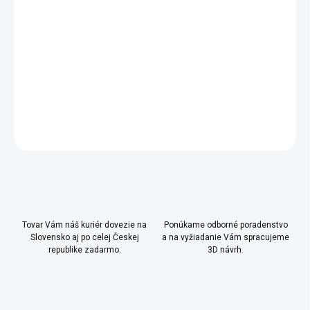
- nastaviteľná výška úchytiek
- šatníková tyč na ramienka
DETAILNÉ INFORMÁCIE
OPÝTAŤ SA
Uložiť
Tovar Vám náš kuriér dovezie na
Ponúkame odborné poradenstvo
Slovensko aj po celej Českej
a na vyžiadanie Vám spracujeme
republike zadarmo.
3D návrh.