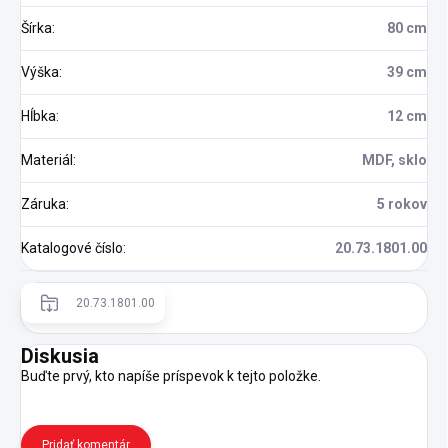
Šírka
:
80 cm
Výška
:
39 cm
Hĺbka
:
12 cm
Materiál
:
MDF, sklo
Záruka
:
5 rokov
Katalogové číslo
:
20.73.1801.00
20.73.1801.00
Diskusia
Buďte prvý, kto napíše príspevok k tejto položke.
Pridať komentár