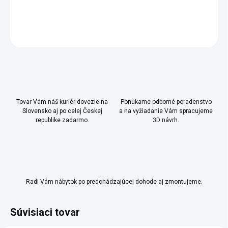
DETAILNÉ INFORMÁCIE
OPÝTAŤ SA
Uložiť
Tovar Vám náš kuriér dovezie na
Ponúkame odborné poradenstvo
Slovensko aj po celej Českej
a na vyžiadanie Vám spracujeme
republike zadarmo.
3D návrh.
Radi Vám nábytok po predchádzajúcej dohode aj zmontujeme.
Súvisiaci tovar