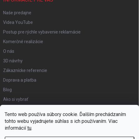
Naše predajne
Videa YouTube
Postup pre rýchle vybavenie reklamácie
Komerčné realizácie
O nás
3D návrhy
Zákaznícke referencie
Doprava a platba
Blog
Ako si vybrať
Obchodné podmienky
Tento web používa súbory cookie. Ďalším prechádzaním
Certifikát kvality
tohto webu vyjadrujete súhlas s ich používaním. Viac
informácií
tu
.
Moja objednávka