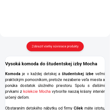
mnohostranným využitím. - tri
tlmeným dojazdom na ukladanie
priestranné zásuvky delené
drobností - možno doplniť o
priečkou - pevná...
nadstavec na písací stôl...
Zobraziť všetky súvisiace produkty
Vysoká komoda do študentskej izby Mocha
Komoda
je v každej detskej a
študentskej izbe
veľmi
praktickým pomocníkom, pretože nezaberie veľa miesta a
ponúka dostatok úložného priestoru. Spolu s ďalšími
prvkami z
kolekcie Mocha
vytvoríte naozaj krásny interiér
určený deťom.
Obstaraním detského nábytku od firmy
Cilek
máte istotu,