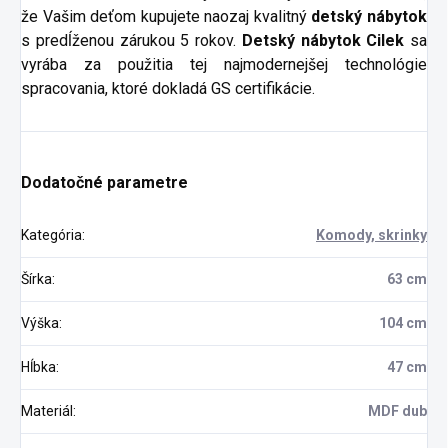
že Vašim deťom kupujete naozaj kvalitný
detský nábytok
s predĺženou zárukou 5 rokov.
Detský nábytok Cilek
sa
vyrába za použitia tej najmodernejšej technológie
spracovania, ktoré dokladá GS certifikácie.
Dodatočné parametre
Kategória
:
Komody, skrinky
Šírka
:
63 cm
Výška
:
104 cm
Hĺbka
:
47 cm
Materiál
:
MDF dub