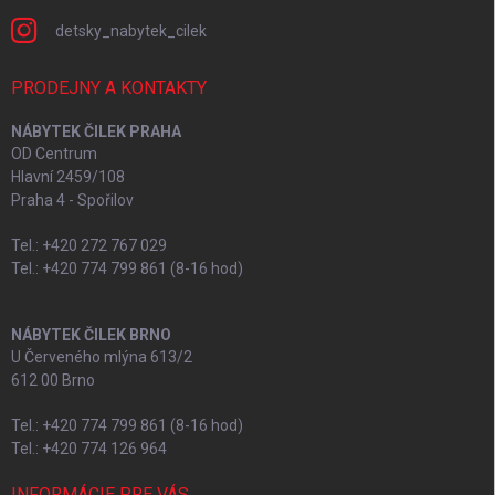
detsky_nabytek_cilek
PRODEJNY A KONTAKTY
NÁBYTEK ČILEK PRAHA
OD Centrum
Hlavní 2459/108
Praha 4 - Spořilov
Tel.: +420 272 767 029
Tel.: +420 774 799 861 (8-16 hod)
NÁBYTEK ČILEK BRNO
U Červeného mlýna 613/2
612 00 Brno
Tel.: +420 774 799 861 (8-16 hod)
Tel.: +420 774 126 964
INFORMÁCIE PRE VÁS