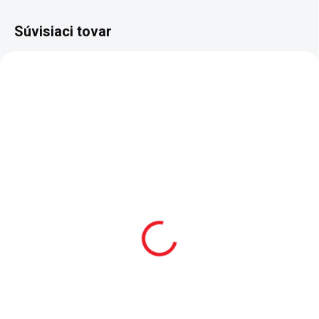
Súvisiaci tovar
NOVINKA
SKLADOM
2 - 8 TÝŽDŇOV
Študentská komoda
Študentský písací stôl
Mocha
Mocha
227 €
199 €
Do košíka
Do košíka
Komoda z rady študentského
Písací stôl Mocha je nutnou
nábytku Mocha je kompaktným
súčasťou každej detskej izby pre
úložným priestorom s
školáka. - členená zásuvka s