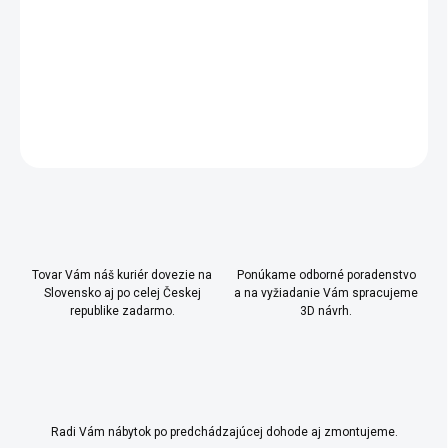
DETAILNÉ INFORMÁCIE
OPÝTAŤ SA
Uložiť
Tovar Vám náš kuriér dovezie na
Ponúkame odborné poradenstvo
Slovensko aj po celej Českej
a na vyžiadanie Vám spracujeme
republike zadarmo.
3D návrh.
Radi Vám nábytok po predchádzajúcej dohode aj zmontujeme.