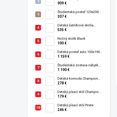
Studio pre 3 deti 90x200 cm s
909 €
úložným priestorom (schody)
Študentská posteľ 120x200
cm Black
307 €
Detská šatníková skriňa
trojdverová Pirate
535 €
Nočný stolík Black
100 €
Detská posteľ auto 100x190
cm GTE čierna
1 159 €
Študentská zostava nábytku
Trio
1 190 €
Detská komoda Champion
Racer
278 €
Detský písací stôl Champion
Racer
179 €
Detský písací stôl Pirate
246 €