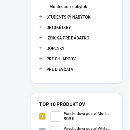
Montessori nábytok
ŠTUDENTSKÝ NÁBYTOK
DETSKÉ IZBY
IZBIČKA PRE BÁBÄTKO
DOPLNKY
PRE CHLAPCOV
PRE DIEVČATÁ
TOP 10 PRODUKTOV
Poschodová posteľ Mocha
Studio pre 3 deti 90x200 cm s
909 €
úložným priestorom (schody)
Poschodová posteľ White