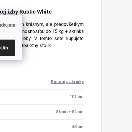
ej izby Rustic White
te je
nielen
krásnym
,
ale
predovšetkým
adrujete
zásuvky
s
nosnosťou
do
15
kg
+
skrinka
kolské potreby
. V tomto sete kupujete
e krásny toaletný stolík.
asím
Komody, skrinky
101 cm
86 cm + 84 cm
48 cm