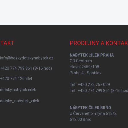
TAKT
PRODEJNY A KONTAK
NÁBYTEK ČILEK PRAHA
info
@
hezkydetskynabytek.cz
OD Centrum
Hlavní 2459/108
+420 774 799 861 (8-16 hod)
Praha 4 - Spořilov
+420 774 126 964
Tel.: +420 272 767 029
detsky.nabytok.cilek
Tel.: +420 774 799 861 (8-16 hod
detsky_nabytek_cilek
NÁBYTEK ČILEK BRNO
U Červeného mlýna 613/2
612 00 Brno