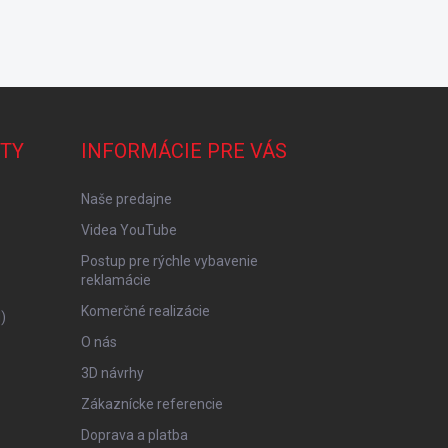
TY
INFORMÁCIE PRE VÁS
Naše predajne
Videa YouTube
Postup pre rýchle vybavenie
reklamácie
Komerčné realizácie
)
O nás
3D návrhy
Zákaznícke referencie
Doprava a platba