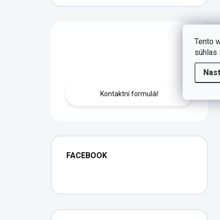
Máte otázku?
Tento w
súhlas 
Obraťte se na nás.
Nas
Kontaktní formulář
FACEBOOK