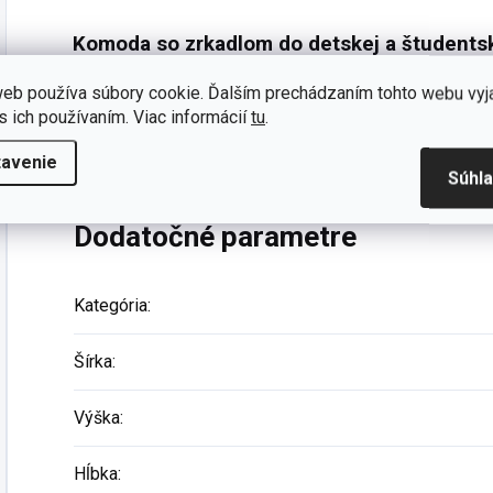
Komoda so zrkadlom do detskej a študentsk
Detská
komoda
do
izby
pre dievčatko
Rustic
Whi
eb používa súbory cookie. Ďalším prechádzaním tohto webu vyj
veľmi
funkčným
nábytkovým
prvkom
.
Štyri
priestranné
s ich používaním. Viac informácií
tu
.
ponúknu
dostatok miesta
na oblečenie
,
hračky
a
š
tavenie
komodu spoločne so zrkadlom a Vašej dcére tak kupujet
Súhl
Dodatočné parametre
Kategória
:
Šírka
:
Výška
:
Hĺbka
: