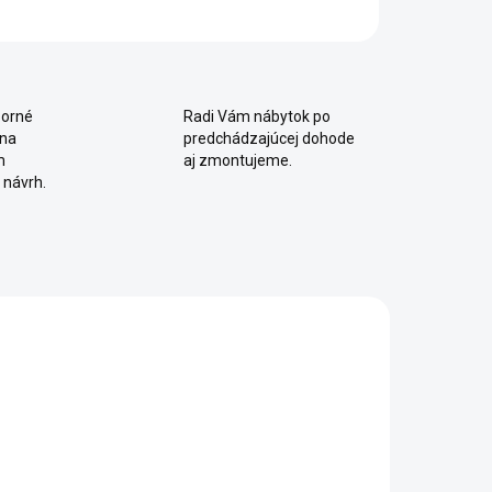
orné
Radi Vám nábytok po
 na
predchádzajúcej dohode
m
aj zmontujeme.
 návrh.
VÝPREDAJ
2 - 8 TÝŽDŇOV
SKLADOM
ísací stôl
Rám zvýšenej