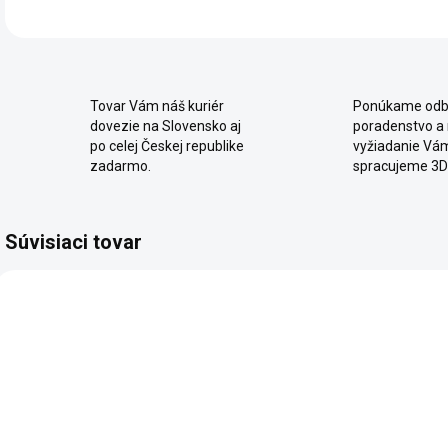
Tovar Vám náš kuriér
Ponúkame odb
dovezie na Slovensko aj
poradenstvo a
po celej Českej republike
vyžiadanie Vá
zadarmo.
spracujeme 3D
Súvisiaci tovar
SKLADOM
2 - 8 TÝŽDŇOV
Posteľ
Šatníková
P