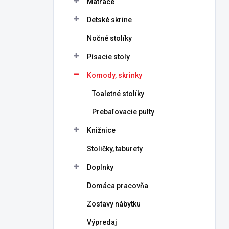
Matrace
e
l
Detské skrine
Nočné stolíky
Písacie stoly
Komody, skrinky
Toaletné stolíky
Prebaľovacie pulty
Knižnice
Stoličky, taburety
Doplnky
Domáca pracovňa
Zostavy nábytku
Výpredaj