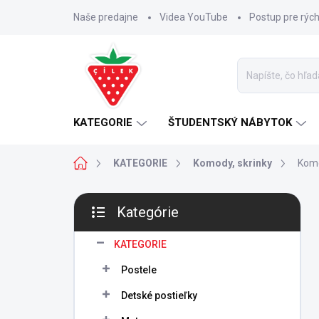
Prejsť
Naše predajne
Videa YouTube
Postup pre rýc
na
obsah
KATEGORIE
ŠTUDENTSKÝ NÁBYTOK
Domov
KATEGORIE
Komody, skrinky
Komo
B
Kategórie
o
Preskočiť
č
kategórie
n
KATEGORIE
ý
Postele
p
a
Detské postieľky
n