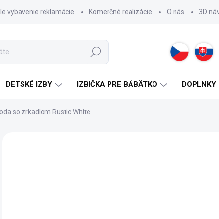
hle vybavenie reklamácie
Komerčné realizácie
O nás
3D ná
Hľadať
DETSKÉ IZBY
IZBIČKA PRE BÁBÄTKO
DOPLNKY
da so zrkadlom Rustic White
ZNAČKA:
CILEK
56
Jedn
2 -
cena