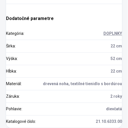
Dodatočné parametre
Kategória
:
DOPLNKY
Šírka
:
22 cm
Výška
:
52 cm
Hĺbka
:
22 cm
Materiál
:
drevená noha, textilné tienidlo s bordúrou
Záruka
:
2 roky
Pohlavie
:
dievčatá
Katalogové číslo
:
21.10.6333.00