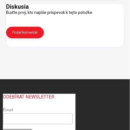
Diskusia
Buďte prvý, kto napíše príspevok k tejto položke.
Pridať komentár
Z
á
p
ODEBÍRAT NEWSLETTER
ä
t
Email
i
e