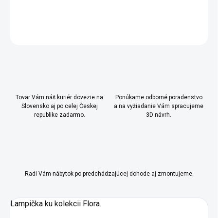
DETAILNÉ INFORMÁCIE
OPÝTAŤ SA
Uložiť
Tovar Vám náš kuriér dovezie na
Ponúkame odborné poradenstvo
Slovensko aj po celej Českej
a na vyžiadanie Vám spracujeme
republike zadarmo.
3D návrh.
Radi Vám nábytok po predchádzajúcej dohode aj zmontujeme.
Lampička ku kolekcii Flora.