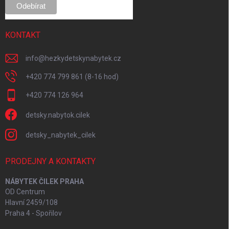
KONTAKT
info
@
hezkydetskynabytek.cz
+420 774 799 861 (8-16 hod)
+420 774 126 964
detsky.nabytok.cilek
detsky_nabytek_cilek
PRODEJNY A KONTAKTY
NÁBYTEK ČILEK PRAHA
OD Centrum
Hlavní 2459/108
Praha 4 - Spořilov