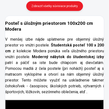
Zobraziť všetky súvisiace produkty
Posteľ s úložným priestorom 100x200 cm
Modera
V menšej izbe nájde uplatnenie pre objemný úložný
priestor vo vnútri postele.
Študentská posteľ 100 x 200
cm
z kolekcie Modera ponúka veľa úložného priestoru
vnútri postele.
Moderný nábytok do študentskej izby
patrí a páčiť sa iste bude chlapcom aj dievčatám.
Pomocou madlá z čela postele (pri nohách) posteľ aj s
matracom vyklopíme a otvorí sa nám objemný úložný
priestor. Tento môžete využiť na uskladnenie takmer
čohokoľvek - časopisov, školských potrieb, výtvarných i
športových, lôžkovín, sezónneho oblečenia, atď ..