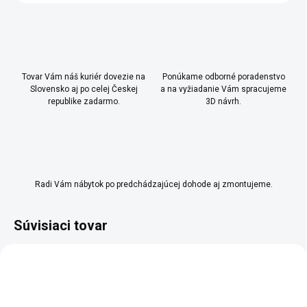
Tovar Vám náš kuriér dovezie na
Ponúkame odborné poradenstvo
Slovensko aj po celej Českej
a na vyžiadanie Vám spracujeme
republike zadarmo.
3D návrh.
Radi Vám nábytok po predchádzajúcej dohode aj zmontujeme.
Súvisiaci tovar