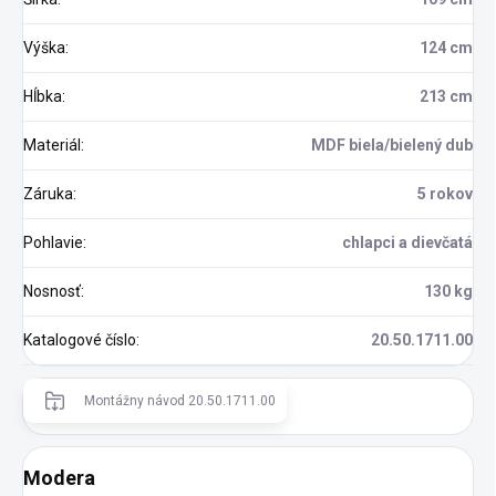
Výška
:
124 cm
Hĺbka
:
213 cm
Materiál
:
MDF biela/bielený dub
Záruka
:
5 rokov
Pohlavie
:
chlapci a dievčatá
Nosnosť
:
130 kg
Katalogové číslo
:
20.50.1711.00
Montážny návod 20.50.1711.00
Modera