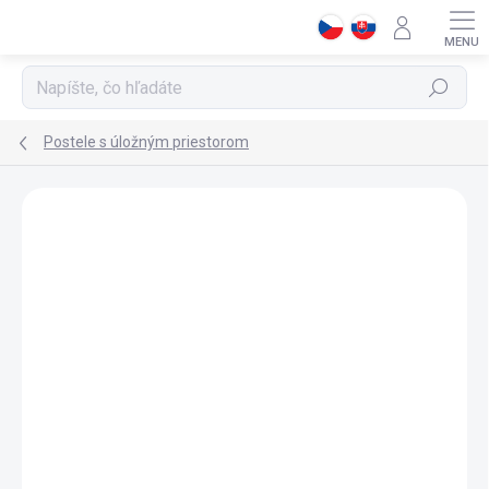
Prejsť
na
obsah
Hľadať
Postele s úložným priestorom
ZNAČKA:
CILEK
VÝPREDAJ