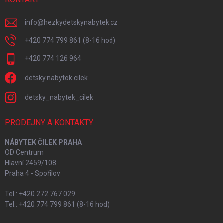
info
@
hezkydetskynabytek.cz
+420 774 799 861 (8-16 hod)
+420 774 126 964
detsky.nabytok.cilek
detsky_nabytek_cilek
PRODEJNY A KONTAKTY
NÁBYTEK ČILEK PRAHA
OD Centrum
Hlavní 2459/108
Praha 4 - Spořilov
Tel.: +420 272 767 029
Tel.: +420 774 799 861 (8-16 hod)