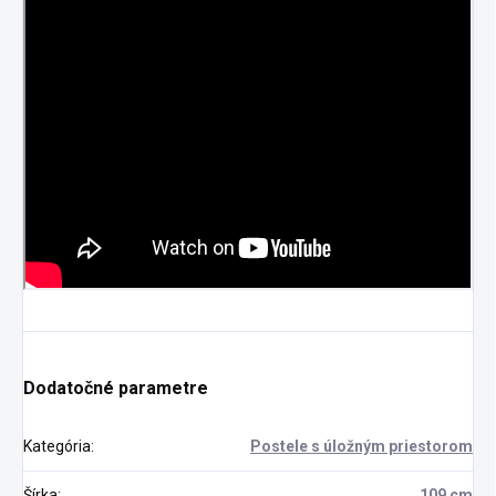
Dodatočné parametre
Kategória
:
Postele s úložným priestorom
Šírka
:
109 cm