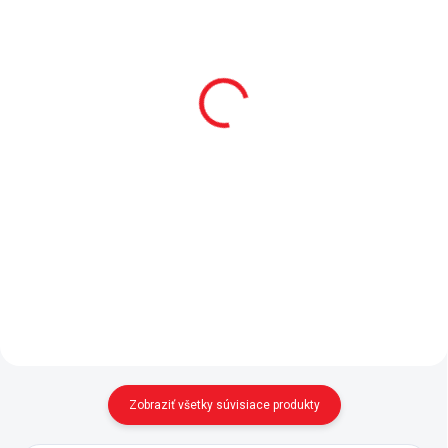
SKLADOM
2 - 8 TÝŽDŇOV
Matrac Bamboo+
Nočný stolík Space
120x200 cm
Grey
211 €
143 €
Do košíka
Do košíka
- pružinové jadro (taštičkové
Nočný stolík do študentskej izby
pružiny), PUR pena - poťah s
z kolekcie Space Grey - zásuvka
prímesou bambusového vlákna -
s nosnosťou 15 kg, vo vnútri
matrac nemá odnímateľný poťah
delená priečkou - priestorná
- odporúčame chránič matraca
polica - moderný dizajn,
21.01.1212.00 - v súlade...
vesmírne šedý dekor
Zobraziť všetky súvisiace produkty