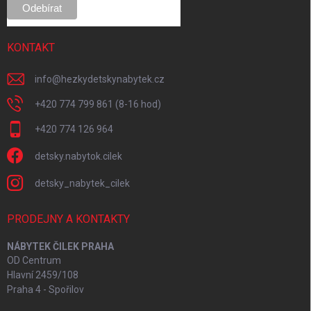
KONTAKT
info
@
hezkydetskynabytek.cz
+420 774 799 861 (8-16 hod)
+420 774 126 964
detsky.nabytok.cilek
detsky_nabytek_cilek
PRODEJNY A KONTAKTY
NÁBYTEK ČILEK PRAHA
OD Centrum
Hlavní 2459/108
Praha 4 - Spořilov