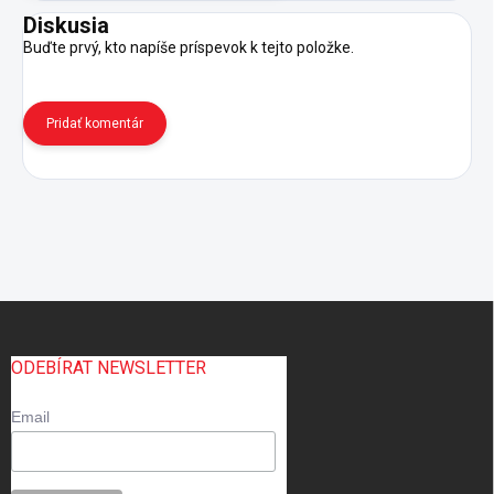
Diskusia
Buďte prvý, kto napíše príspevok k tejto položke.
Pridať komentár
Z
á
p
ODEBÍRAT NEWSLETTER
ä
t
Email
i
e