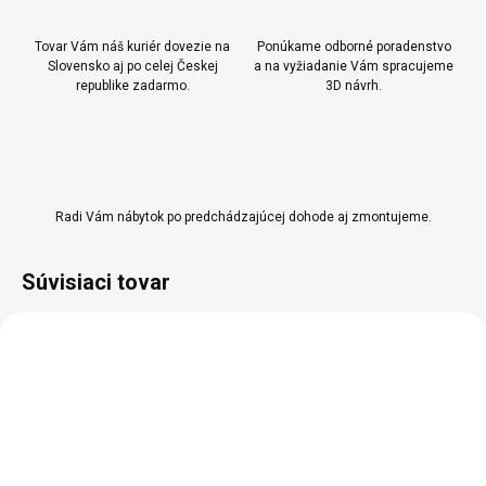
Tovar Vám náš kuriér dovezie na
Ponúkame odborné poradenstvo
Slovensko aj po celej Českej
a na vyžiadanie Vám spracujeme
republike zadarmo.
3D návrh.
Radi Vám nábytok po predchádzajúcej dohode aj zmontujeme.
Súvisiaci tovar