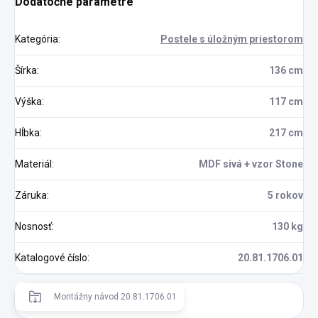
Dodatočné parametre
Kategória
:
Postele s úložným priestorom
Šírka
:
136 cm
Výška
:
117 cm
Hĺbka
:
217 cm
Materiál
:
MDF sivá + vzor Stone
Záruka
:
5 rokov
Nosnosť
:
130 kg
Katalogové číslo
:
20.81.1706.01
Montážny návod 20.81.1706.01