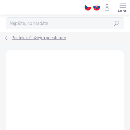
Prejsť
na
obsah
Hľadať
Postele s úložným priestorom
ZNAČKA:
CILEK