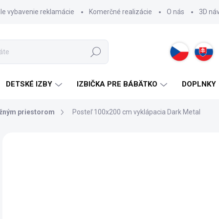
hle vybavenie reklamácie
Komerčné realizácie
O nás
3D ná
Hľadať
DETSKÉ IZBY
IZBIČKA PRE BÁBÄTKO
DOPLNKY
ožným priestorom
Posteľ 100x200 cm vyklápacia Dark Metal
ZNAČKA:
CILEK
52
Jedn
2 -
cena