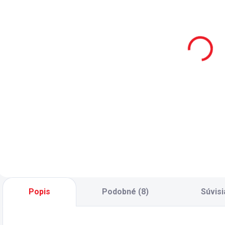
Matrac
Čelo k posteli
Bamboo+
100x200 cm
p
100x200 cm
Dark Metal
M
187 €
206 €
Do košíka
Do košíka
Nadštandardný
Čelo k posteli
P
rozmer matraca
100x200 cm Dark
D
do postele o
Metal - pre posteľ
i
rozmere 100 x 200
šírky 100 cm z
č
cm. - luxusný
kolekcie Dark Metal
o
matrac - taštičkové
- možno
P
pružiny, PUR pena
kombinovať iba s
c
- hypoalergénne,
posteľami Dark
v
antibakteriálne -
Metal
1
Popis
Podobné (8)
Súvisi
vysoká
20.52.1314.00
v
absorpčná...
alebo
s.
20.52.1705.00 -...