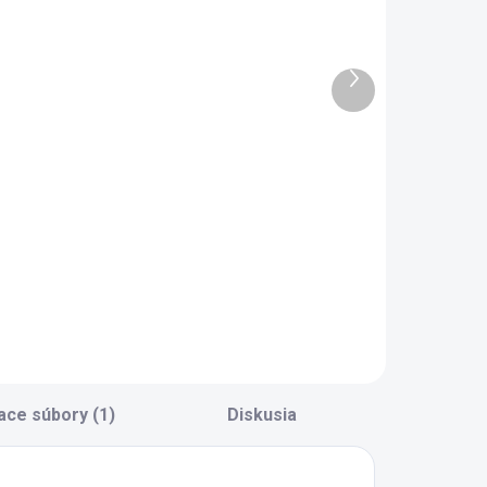
Prehoz na
Nočný stolík
osteľ Dark
Dark Metal
etal (90-100
Ďalší
137 €
cm)
produkt
139 €
Do košíka
Do košíka
Nočný stolík do
študentskej izby z
rikrývka na posteľ
kolekcie Dark Metal
ark do štýlového
zby pre študenta
i študentku Set
bsahuje: 1x
rikrývka 160 x 235
m 1x Povlak na
ankúš 50 x 70 cm
x Dekoračné
ace súbory (1)
Diskusia
ankúš 35 x 35 cm
..