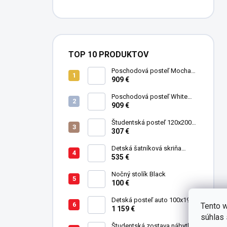
TOP 10 PRODUKTOV
Poschodová posteľ Mocha
Studio pre 3 deti 90x200 cm s
909 €
úložným priestorom (schody)
Poschodová posteľ White
Studio pre 3 deti 90x200 cm s
909 €
úložným priestorom (schody)
Študentská posteľ 120x200
cm Black
307 €
Detská šatníková skriňa
trojdverová Pirate
535 €
Nočný stolík Black
100 €
Detská posteľ auto 100x190
Tento w
cm GTE čierna
1 159 €
súhlas 
Študentská zostava nábytku