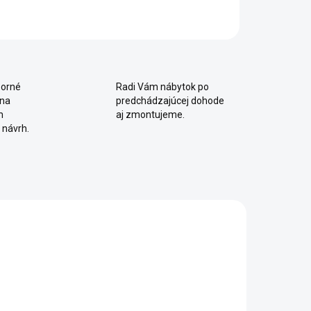
OPÝTAŤ SA
Uložiť
orné
Radi Vám nábytok po
 na
predchádzajúcej dohode
m
aj zmontujeme.
 návrh.
SKLADOM
2 - 8 TÝŽDŇOV