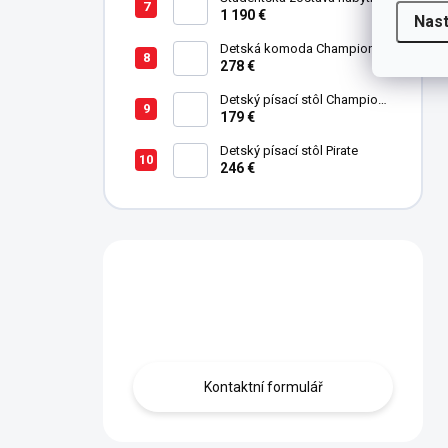
Trio
1 190 €
Nas
Detská komoda Champion
Racer
278 €
Detský písací stôl Champion
Racer
179 €
Detský písací stôl Pirate
246 €
Máte otázku?
Obraťte se na nás.
Kontaktní formulář