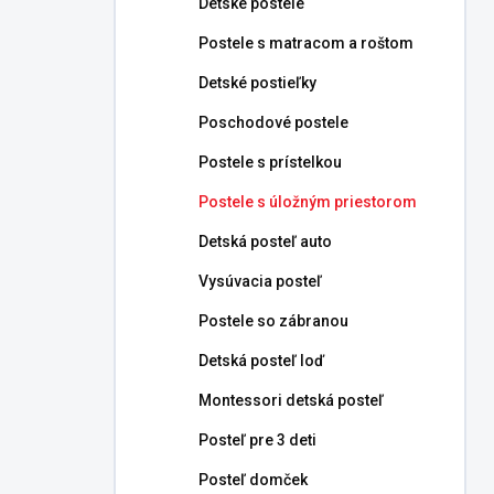
Detské postele
e
l
Postele s matracom a roštom
Detské postieľky
Poschodové postele
Postele s prístelkou
Postele s úložným priestorom
Detská posteľ auto
Vysúvacia posteľ
Postele so zábranou
Detská posteľ loď
Montessori detská posteľ
Posteľ pre 3 deti
Posteľ domček