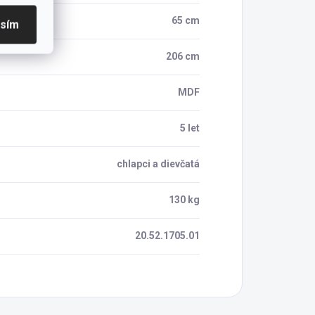
65 cm
asím
206 cm
MDF
5 let
chlapci a dievčatá
130 kg
20.52.1705.01