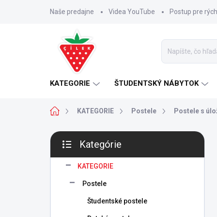
Prejsť
Naše predajne
Videa YouTube
Postup pre rýc
na
obsah
KATEGORIE
ŠTUDENTSKÝ NÁBYTOK
Domov
KATEGORIE
Postele
Postele s úl
B
Kategórie
o
Preskočiť
č
kategórie
n
KATEGORIE
ý
Postele
p
a
Študentské postele
n