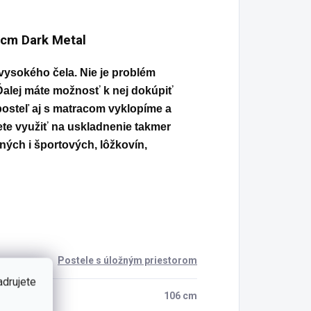
 cm Dark Metal
z vysokého čela. Nie je problém
Ďalej máte možnosť k nej dokúpiť
posteľ aj s matracom vyklopíme a
ete využiť na uskladnenie takmer
ných i športových, lôžkovín,
Postele s úložným priestorom
adrujete
106 cm