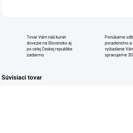
Tovar Vám náš kuriér
Ponúkame odb
dovezie na Slovensko aj
poradenstvo a
po celej Českej republike
vyžiadanie Vá
zadarmo.
spracujeme 3D
Súvisiaci tovar
SKLADOM
2 - 8 TÝŽDŇOV