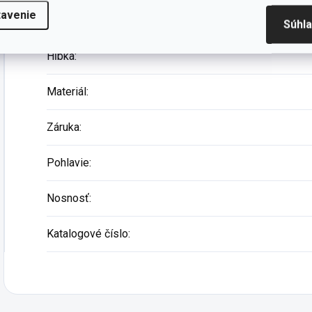
tavenie
Výška
:
Súhl
Hĺbka
:
Materiál
:
Záruka
:
Pohlavie
:
Nosnosť
:
Katalogové číslo
: