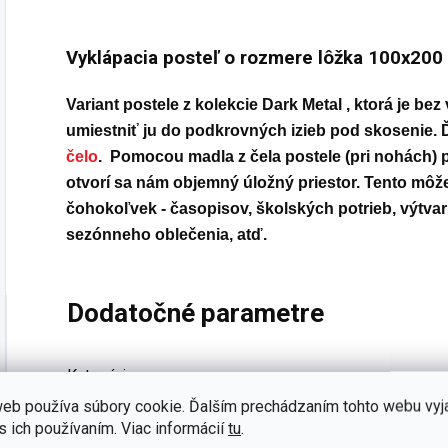
Vyklápacia posteľ o rozmere lôžka 100x200
Variant
postele z kolekcie Dark Metal
, ktorá je be
umiestniť ju do podkrovných izieb pod skosenie. 
čelo
. Pomocou madla z čela postele (pri nohách) 
otvorí sa nám objemný
úložný priestor
. Tento môž
čohokoľvek - časopisov, školských potrieb, výtvar
sezónneho oblečenia, atď.
Dodatočné parametre
Kategória
:
eb používa súbory cookie. Ďalším prechádzaním tohto webu vyj
Šírka
:
s ich používaním. Viac informácií
tu
.