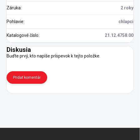
Záruka
:
2 roky
Pohlavie
:
chlapci
Katalogové číslo
:
21.12.4758.00
Diskusia
Buďte prvý, kto napíše príspevok k tejto položke.
Pridať komentár
Z
á