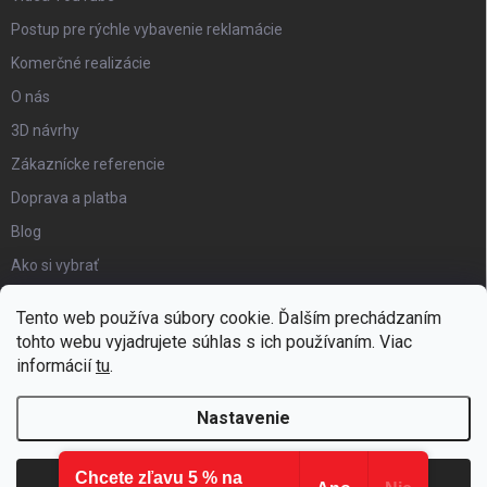
Postup pre rýchle vybavenie reklamácie
Komerčné realizácie
O nás
3D návrhy
Zákaznícke referencie
Doprava a platba
Blog
Ako si vybrať
Obchodné podmienky
Tento web používa súbory cookie. Ďalším prechádzaním
Certifikát kvality
tohto webu vyjadrujete súhlas s ich používaním. Viac
informácií
tu
.
Moja objednávka
Nastavenie
Chcete zľavu 5 % na
Copyright 2026
Hezký detský nábytok
. Všetky práva vyhradené.