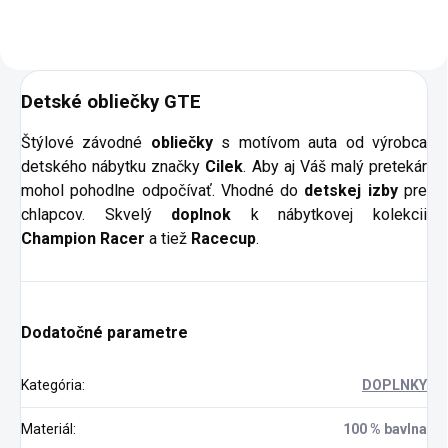
ovládanie pre...
Detské obliečky GTE
Štýlové závodné
obliečky
s motívom auta od výrobca
detského nábytku značky
Cilek
. Aby aj Váš malý pretekár
mohol pohodlne odpočívať. Vhodné do
detskej izby
pre
chlapcov. Skvelý
doplnok
k nábytkovej kolekcii
Champion Racer
a tiež
Racecup
.
Dodatočné parametre
Kategória
:
DOPLNKY
Materiál
:
100 % bavlna