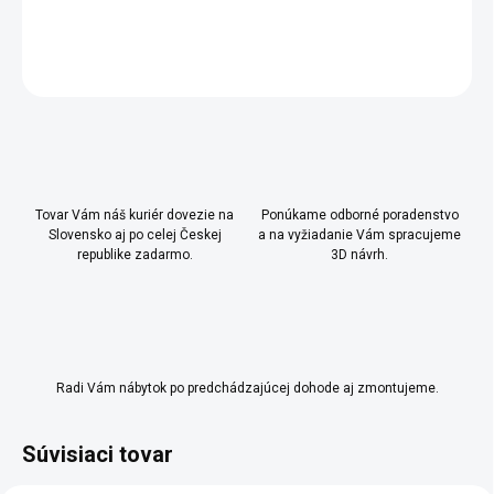
DETAILNÉ INFORMÁCIE
OPÝTAŤ SA
Uložiť
Tovar Vám náš kuriér dovezie na
Ponúkame odborné poradenstvo
Slovensko aj po celej Českej
a na vyžiadanie Vám spracujeme
republike zadarmo.
3D návrh.
Radi Vám nábytok po predchádzajúcej dohode aj zmontujeme.
Súvisiaci tovar