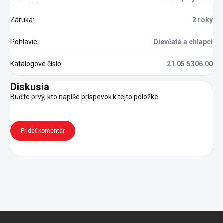
Záruka
:
2 roky
Pohlavie
:
Dievčatá a chlapci
Katalogové číslo
:
21.05.5306.00
Diskusia
Buďte prvý, kto napíše príspevok k tejto položke.
Pridať komentár
Z