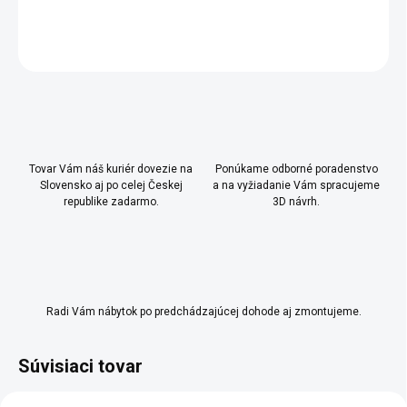
DETAILNÉ INFORMÁCIE
OPÝTAŤ SA
Uložiť
Tovar Vám náš kuriér dovezie na
Ponúkame odborné poradenstvo
Slovensko aj po celej Českej
a na vyžiadanie Vám spracujeme
republike zadarmo.
3D návrh.
Radi Vám nábytok po predchádzajúcej dohode aj zmontujeme.
Súvisiaci tovar