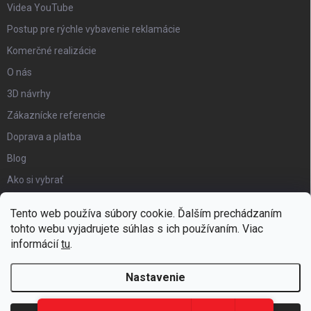
Videa YouTube
Postup pre rýchle vybavenie reklamácie
Komerčné realizácie
O nás
3D návrhy
Zákaznícke referencie
Doprava a platba
Blog
Ako si vybrať
Obchodné podmienky
Tento web používa súbory cookie. Ďalším prechádzaním
Certifikát kvality
tohto webu vyjadrujete súhlas s ich používaním. Viac
informácií
tu
.
Moja objednávka
Nastavenie