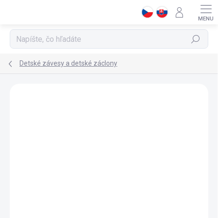
Prejsť
na
obsah
Hľadať
Detské závesy a detské záclony