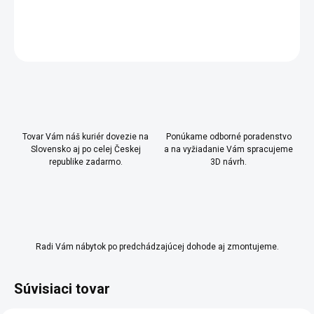
DETAILNÉ INFORMÁCIE
OPÝTAŤ SA
Uložiť
Tovar Vám náš kuriér dovezie na
Ponúkame odborné poradenstvo
Slovensko aj po celej Českej
a na vyžiadanie Vám spracujeme
republike zadarmo.
3D návrh.
Radi Vám nábytok po predchádzajúcej dohode aj zmontujeme.
Súvisiaci tovar