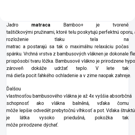
Jadro
matraca
Bamboo+
je tvorené
taštičkovými
pružinami
,
ktoré
telu
poskytujú
perfektnú
oporu
,
rozloženie
tlaku
tela
na
matrac
a
postarajú
sa
tak
o
maximálnu relaxáciu
počas
spánku
.
Vrchná
vrstva
z
bambusových
vláknen
je
dokonale
fl
prispôsobí
tvaru
lôžka
.
Bambusové
vlákno
je
prirodzene
hypo
zároveň
dokáže
udržať
teplo
.
V
lete
tak
má
dieťa
pocit
ľahkého
ochladenie
a
v
zime
naopak
zahreje
.
Ďalšou
vlastnosťou
bambusového
vlákna
je
až
4x
vyššia
absorbčná
schopnosť
ako
vlákna
balněná
,
vďaka
čomu
môže
lepšie
odvedět
prebytočnú
vlhkosť
a
pot
.
Vďaka
štruktú
je
látka vysoko
priedušná
,
pokožka
tak
môže
prirodzene
dýchať
.