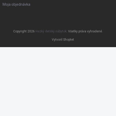
Moja objednávka
Copyright 2026
Hezký detský nábytok
. Všetky práva vyhradené.
Vytvoril Shoptet