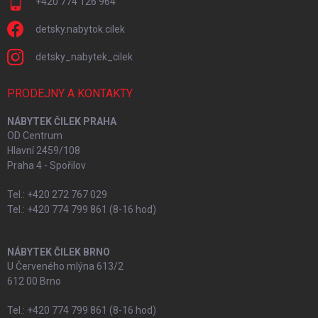
+420 774 126 964
detsky.nabytok.cilek
detsky_nabytek_cilek
PRODEJNY A KONTAKTY
NÁBYTEK ČILEK PRAHA
OD Centrum
Hlavní 2459/108
Praha 4 - Spořilov
Tel.: +420 272 767 029
Tel.: +420 774 799 861 (8-16 hod)
NÁBYTEK ČILEK BRNO
U Červeného mlýna 613/2
612 00 Brno
Tel.: +420 774 799 861 (8-16 hod)