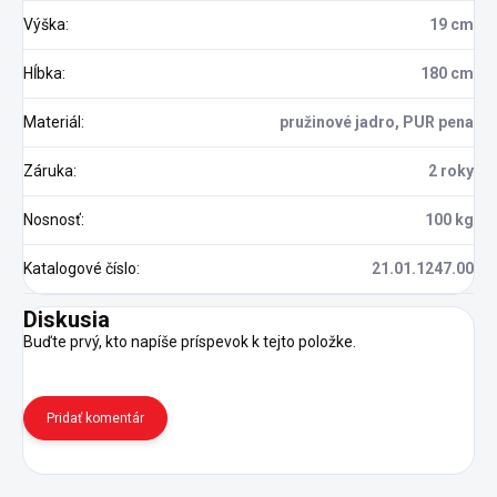
Výška
:
19 cm
Hĺbka
:
180 cm
Materiál
:
pružinové jadro, PUR pena
Záruka
:
2 roky
Nosnosť
:
100 kg
Katalogové číslo
:
21.01.1247.00
Diskusia
Buďte prvý, kto napíše príspevok k tejto položke.
Pridať komentár