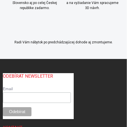
v
Slovensko aj po celej Českej
a na vyžiadanie Vám spracujeme
i
k
republike zadarmo.
3D návrh.
e
y
v
ý
p
i
s
Radi Vám nábytok po predchádzajúcej dohode aj zmontujeme.
u
Z
á
p
ODEBÍRAT NEWSLETTER
ä
t
Email
i
e