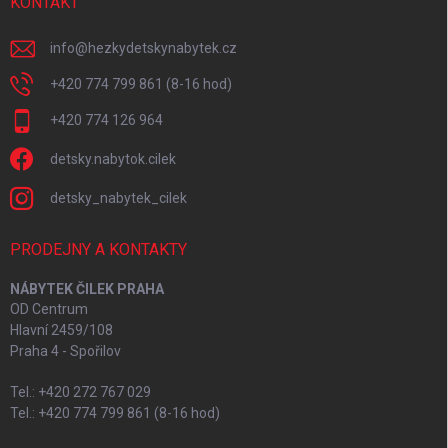
KONTAKT
info
@
hezkydetskynabytek.cz
+420 774 799 861 (8-16 hod)
+420 774 126 964
detsky.nabytok.cilek
detsky_nabytek_cilek
PRODEJNY A KONTAKTY
NÁBYTEK ČILEK PRAHA
OD Centrum
Hlavní 2459/108
Praha 4 - Spořilov
Tel.: +420 272 767 029
Tel.: +420 774 799 861 (8-16 hod)