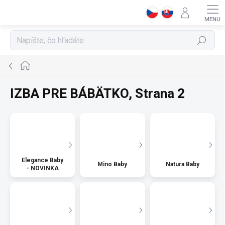
Prejsť
na
obsah
Hľadať
Domov
IZBA PRE BÁBÄTKO
, Strana 2
Elegance Baby
Mino Baby
Natura Baby
- NOVINKA