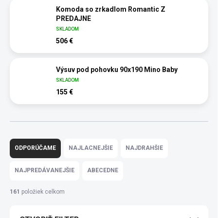
Komoda so zrkadlom Romantic Z
PREDAJNE
SKLADOM
506 €
Výsuv pod pohovku 90x190 Mino Baby
SKLADOM
155 €
R
a
ODPORÚČAME
NAJLACNEJŠIE
NAJDRAHŠIE
d
e
NAJPREDÁVANEJŠIE
ABECEDNE
n
i
161
položiek celkom
e
p