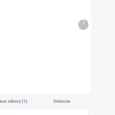
2 - 8 TÝŽDŇOV
2 - 8 TÝŽDŇOV
Detská
Detská
atníková
knižnica biela
kriňa
Locker
Ďalší
dvojdverová
produkt
419 €
147 €
modrá Locker
Do košíka
Do košíka
etská šatníková
Detská knižnica
kriňa 2dv. modrá
biela Locker -
ocker - originálny
moderný design -
esign - šatníková
pevné, priestranné
yč na ramienka -
police - vhodná do
olice rôznych
každej detskej izby
eľkostí - 2x
ásuvka -
neumatické brzdy
ace súbory (1)
Diskusia
ántov pre tiché a...