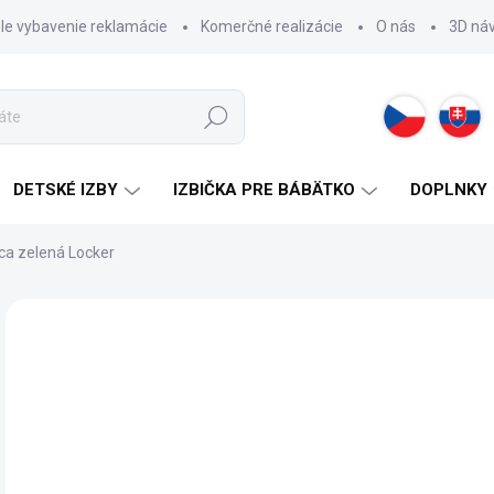
hle vybavenie reklamácie
Komerčné realizácie
O nás
3D ná
Hľadať
DETSKÉ IZBY
IZBIČKA PRE BÁBÄTKO
DOPLNKY
ca zelená Locker
ZNAČKA:
CILEK
NOVINKA
14
Jedn
2 -
cena