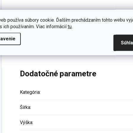
Detská knižnica zelená Locker
eb používa súbory cookie. Ďalším prechádzaním tohto webu vyj
s ich používaním. Viac informácií
tu
.
Rohová knižnica vyniká svojim moderným dizajnom, k
priestoroch na funkčné úložné priestory. K dispozícii 
tavenie
dodáva miestnostiam živosť a zároveň ponúka organ
Súhl
kníh až po dekoratívne dopl
nky.
Dodatočné parametre
Kategória
:
Šírka
:
Výška
: