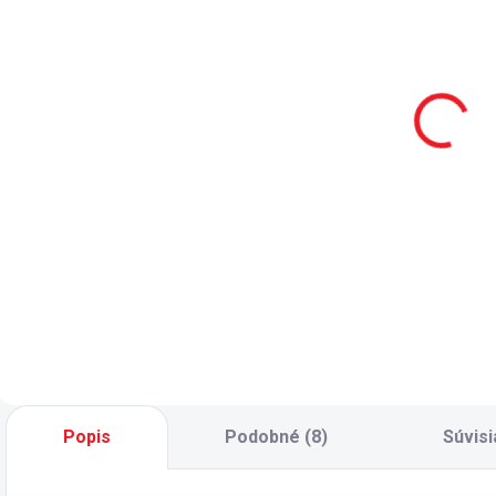
2 - 8 TÝŽDŇOV
2 - 8 TÝŽDŇOV
Detská
Detská
šatníková
šatníková
š
skriňa
skriňa
s
dvojdverová
dvojdverová
419 €
419 €
biela Locker
červená
Locker
Do košíka
Do košíka
Detská šatníková
Detská šatníková
D
skriňa 2dv. biela
skriňa 2dv. červená
s
Locker - originálny
Locker - originálny
L
design - šatníková
design - šatníková
d
tyč na ramienka -
tyč na ramienka -
t
police rôznych
police rôznych
p
veľkostí - 2x
veľkostí - 2x
v
zásuvka -
zásuvka -
z
pneumatické brzdy
pneumatické brzdy
p
Popis
Podobné (8)
Súvisi
pántov pre tiché a...
pántov pre tiché a...
p