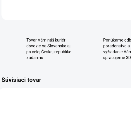
Tovar Vám náš kuriér
Ponúkame odb
dovezie na Slovensko aj
poradenstvo a
po celej Českej republike
vyžiadanie Vá
zadarmo.
spracujeme 3D
Súvisiaci tovar
NOVINKA
NOVINKA
NOV