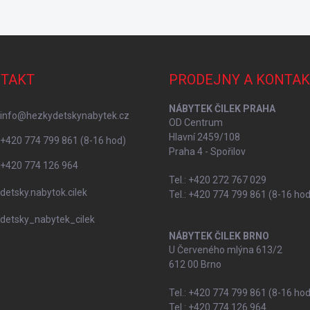
TAKT
PRODEJNY A KONTAK
NÁBYTEK ČILEK PRAHA
info
@
hezkydetskynabytek.cz
OD Centrum
Hlavní 2459/108
+420 774 799 861 (8-16 hod)
Praha 4 - Spořilov
+420 774 126 964
Tel.: +420 272 767 029
detsky.nabytok.cilek
Tel.: +420 774 799 861 (8-16 hod
detsky_nabytek_cilek
NÁBYTEK ČILEK BRNO
U Červeného mlýna 613/2
612 00 Brno
Tel.: +420 774 799 861 (8-16 hod
Tel.: +420 774 126 964