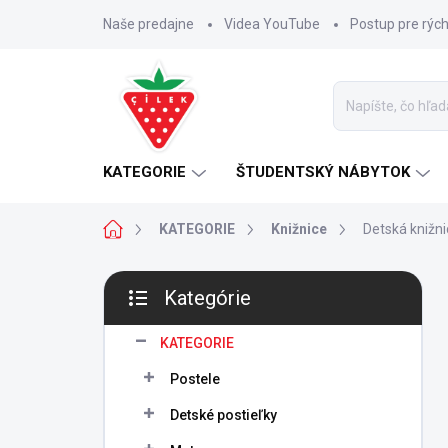
Prejsť
Naše predajne
Videa YouTube
Postup pre rýc
na
obsah
KATEGORIE
ŠTUDENTSKÝ NÁBYTOK
Domov
KATEGORIE
Knižnice
Detská knižni
B
Kategórie
o
Preskočiť
č
kategórie
n
KATEGORIE
ý
Postele
p
a
Detské postieľky
n