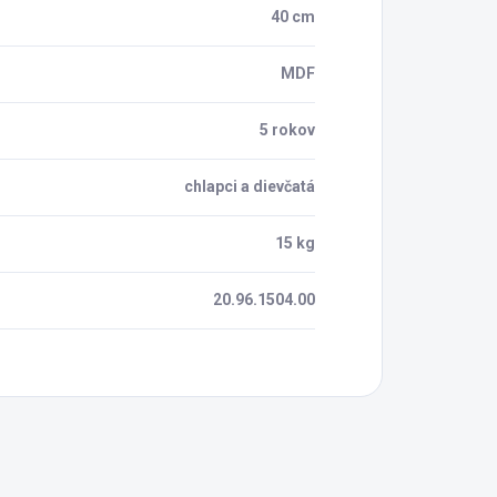
40 cm
MDF
5 rokov
chlapci a dievčatá
15 kg
20.96.1504.00