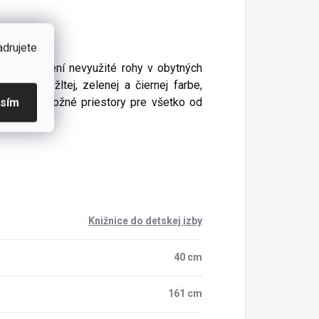
adrujete
torý premení nevyužité rohy v obytných
v bielej, žltej, zelenej a čiernej farbe,
izované úložné priestory pre všetko od
asím
Knižnice do detskej izby
40 cm
161 cm