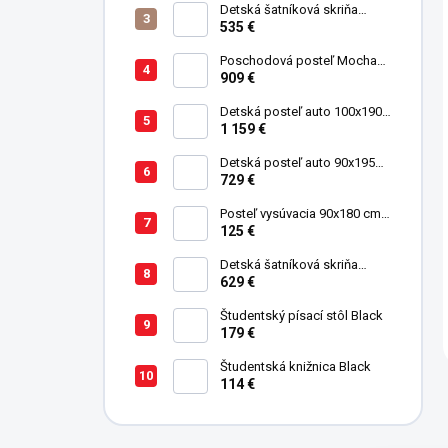
Detská šatníková skriňa
trojdverová Pirate
535 €
Poschodová posteľ Mocha
Studio pre 3 deti 90x200 cm s
909 €
úložným priestorom (schody)
Detská posteľ auto 100x190
GTE červená
1 159 €
Detská posteľ auto 90x195
cm BiTurbo červená
729 €
Posteľ vysúvacia 90x180 cm
Pirate
125 €
Detská šatníková skriňa
trojdverová Champion Racer
629 €
Študentský písací stôl Black
179 €
Študentská knižnica Black
114 €