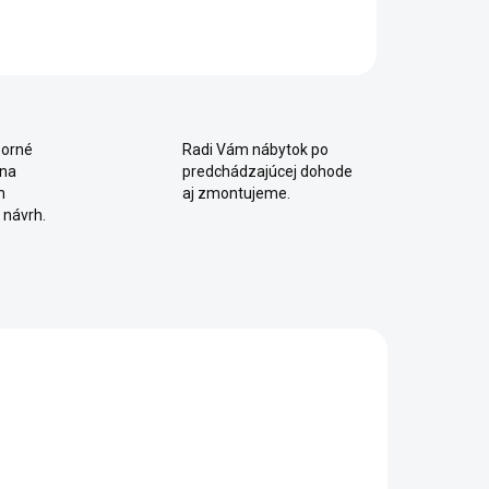
orné
Radi Vám nábytok po
 na
predchádzajúcej dohode
m
aj zmontujeme.
 návrh.
INKA
NOVINKA