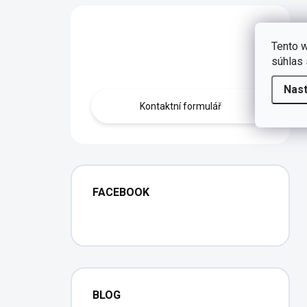
Máte otázku?
Tento w
Obraťte se na nás.
súhlas 
Nas
Kontaktní formulář
FACEBOOK
BLOG