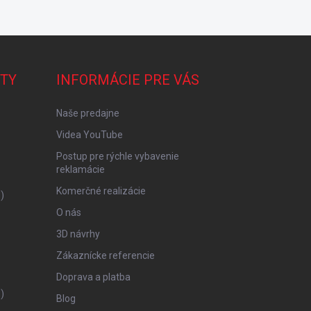
TY
INFORMÁCIE PRE VÁS
Naše predajne
Videa YouTube
Postup pre rýchle vybavenie
reklamácie
Komerčné realizácie
)
O nás
3D návrhy
Zákaznícke referencie
Doprava a platba
)
Blog