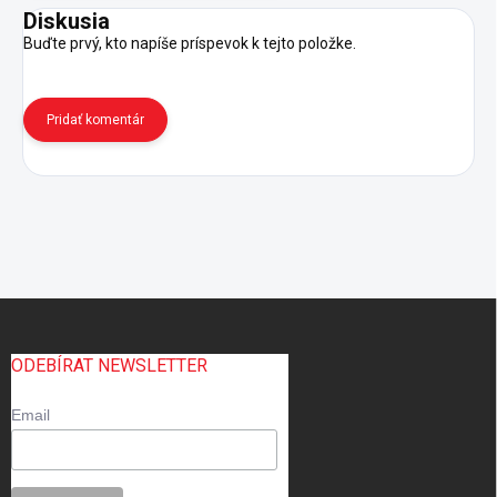
Diskusia
Buďte prvý, kto napíše príspevok k tejto položke.
Pridať komentár
Z
á
p
ODEBÍRAT NEWSLETTER
ä
t
Email
i
e