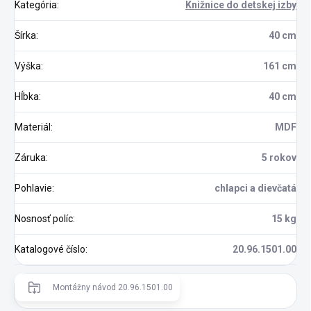
Kategória
:
Knižnice do detskej izby
Šírka
:
40 cm
Výška
:
161 cm
Hĺbka
:
40 cm
Materiál
:
MDF
Záruka
:
5 rokov
Pohlavie
:
chlapci a dievčatá
Nosnosť políc
:
15 kg
Katalogové číslo
:
20.96.1501.00
Montážny návod 20.96.1501.00