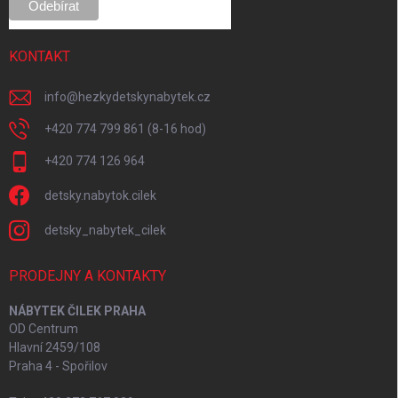
KONTAKT
info
@
hezkydetskynabytek.cz
+420 774 799 861 (8-16 hod)
+420 774 126 964
detsky.nabytok.cilek
detsky_nabytek_cilek
PRODEJNY A KONTAKTY
NÁBYTEK ČILEK PRAHA
OD Centrum
Hlavní 2459/108
Praha 4 - Spořilov