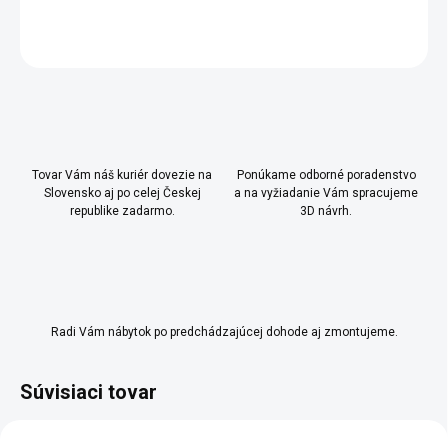
OPÝTAŤ SA
Uložiť
Tovar Vám náš kuriér dovezie na
Ponúkame odborné poradenstvo
Slovensko aj po celej Českej
a na vyžiadanie Vám spracujeme
republike zadarmo.
3D návrh.
Radi Vám nábytok po predchádzajúcej dohode aj zmontujeme.
Súvisiaci tovar
NOVINKA
NOVINKA