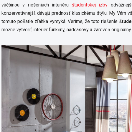
väčšinou v riešeniach interiéru
študentskej izby
odvážnejší
konzervatívnejší, dávajú prednosť klasickému štýlu. My Vám 
tomuto poňatie zľahka vymyká. Veríme, že toto riešenie
štude
možné vytvoriť interiér funkčný, nadčasový a zároveň originálny.