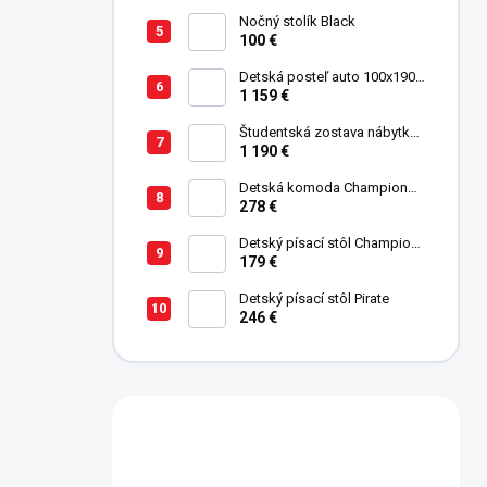
Nočný stolík Black
100 €
Detská posteľ auto 100x190
cm GTE čierna
1 159 €
Študentská zostava nábytku
Trio
1 190 €
Detská komoda Champion
Racer
278 €
Detský písací stôl Champion
Racer
179 €
Detský písací stôl Pirate
246 €
Máte otázku?