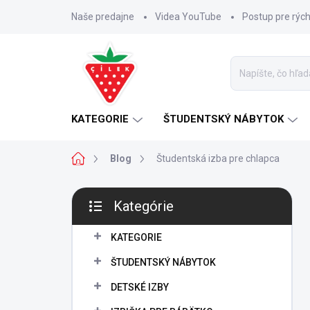
Prejsť
Naše predajne
Videa YouTube
Postup pre rýc
na
obsah
KATEGORIE
ŠTUDENTSKÝ NÁBYTOK
Domov
Blog
Študentská izba pre chlapca
B
Kategórie
o
Preskočiť
č
kategórie
n
KATEGORIE
ý
ŠTUDENTSKÝ NÁBYTOK
p
a
DETSKÉ IZBY
n