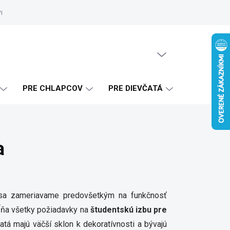
vrhy
Zákaznícke referencie
Doprava a platba
Blog
Ako 
PRÁZDNY KOŠÍK
NÁKUPNÝ
KOŠÍK
PRE CHLAPCOV
PRE DIEVČATÁ
a
e sa zameriavame predovšetkým na funkčnosť
pĺňa všetky požiadavky na
študentskú izbu pre
atá majú väčší sklon k dekoratívnosti a bývajú