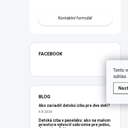
Obraťte se na nás.
Kontaktní formulář
FACEBOOK
Tento w
súhlas 
Nas
BLOG
Ako zariadiť detskú izbu pre dve deti?
6.8.2026
Detská izba v paneláku: ako na malom
priestore vytvoriť súkromie pre jedno,