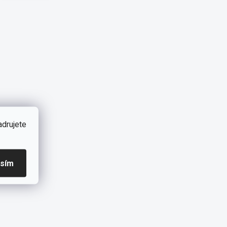
adrujete
asím