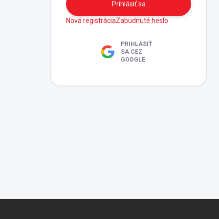
Prihlásiť sa
Nová registrácia
Zabudnuté heslo
PRIHLÁSIŤ
SA CEZ
GOOGLE
Z
á