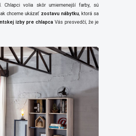
. Chlapci volia skôr umiernenejší farby, sú
však chceme ukázať
zostavu nábytku
, ktorá sa
ntskej izby pre chlapca
Vás presvedčí, že je