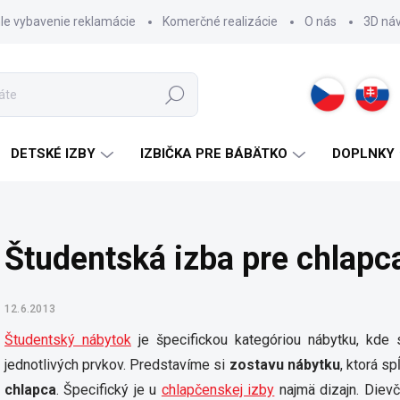
hle vybavenie reklamácie
Komerčné realizácie
O nás
3D ná
Hľadať
DETSKÉ IZBY
IZBIČKA PRE BÁBÄTKO
DOPLNKY
Študentská izba pre chlapc
12.6.2013
Študentský nábytok
je špecifickou kategóriou nábytku, kd
jednotlivých prvkov. Predstavíme si
zostavu nábytku
, ktorá s
chlapca
. Špecifický je u
chlapčenskej izby
najmä dizajn. Dievč