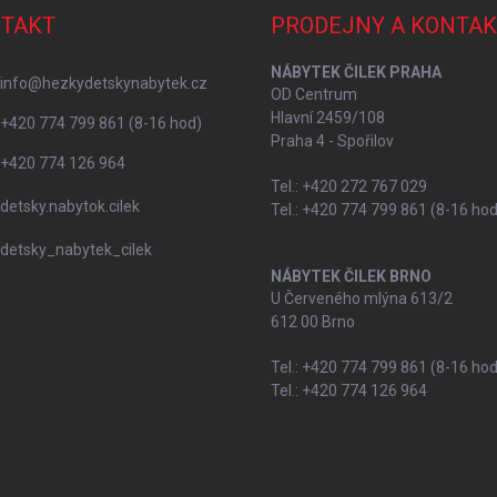
TAKT
PRODEJNY A KONTAK
NÁBYTEK ČILEK PRAHA
info
@
hezkydetskynabytek.cz
OD Centrum
Hlavní 2459/108
+420 774 799 861 (8-16 hod)
Praha 4 - Spořilov
+420 774 126 964
Tel.: +420 272 767 029
detsky.nabytok.cilek
Tel.: +420 774 799 861 (8-16 hod
detsky_nabytek_cilek
NÁBYTEK ČILEK BRNO
U Červeného mlýna 613/2
612 00 Brno
Tel.: +420 774 799 861 (8-16 hod
Tel.: +420 774 126 964